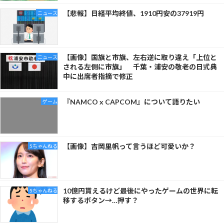
【悲報】日経平均終値、1910円安の37919円
ニュース
【画像】国旗と市旗、左右逆に取り違え「上位と
ニュース
される左側に市旗」 千葉・浦安の敬老の日式典
中に出席者指摘で修正
『NAMCO x CAPCOM』について語りたい
ゲーム
【画像】吉岡里帆って言うほど可愛いか？
5ちゃんねる
10億円貰えるけど最後にやったゲームの世界に転
5ちゃんねる
移するボタン→…押す？