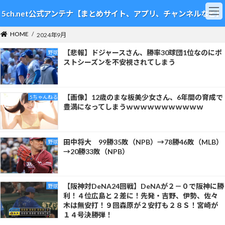
コ
ナ
5ch.net公式アンテナ【まとめサイト、アプリ、チャンネルなど】
ン
ビ
テ
ゲ
HOME
ン
ー
2024年9月
ツ
シ
【悲報】ドジャースさん、勝率30球団1位なのにポ
野球
へ
ョ
ストシーズンを不安視されてしまう
ス
ン
キ
に
ッ
移
プ
動
【画像】12歳のまな板美少女さん、6年間の育成で
5ちゃんねる
豊満になってしまうｗｗｗｗｗｗｗｗｗｗｗ
田中将大 99勝35敗（NPB）→78勝46敗（MLB）
野球
→20勝33敗（NPB）
【阪神対DeNA24回戦】DeNAが２－０で阪神に勝
野球
利！４位広島と２差に！先発・吉野、伊勢、佐々
木は無安打！９回森原が２安打も２８Ｓ！宮崎が
１４号決勝弾！