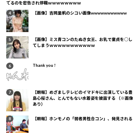
てるのを密告され停職ｗｗｗｗｗｗｗｗ
【画像】吉岡里帆のシコい画像wwwwwwwwwww
【画像】ミス青コンのたぬき女王、お乳で童貞を○し
てしまうｗｗｗｗｗｗｗｗｗｗｗ
Thank you !
【朗報】めざましテレビのイマドキに出演している豊
島心桜さん、とんでもない水着姿を披露する （※画像
あり）
【朗報】ホンモノの「弱者男性合コン」、発見される