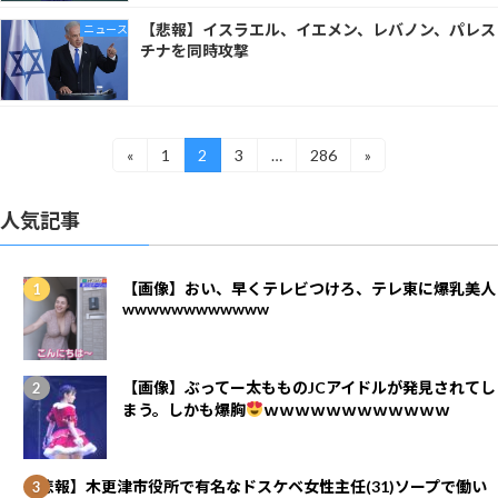
【悲報】イスラエル、イエメン、レバノン、パレス
ニュース
チナを同時攻撃
投
«
1
2
3
…
286
»
固
固
固
固
稿
定
定
定
定
ナ
ペ
ペ
ペ
ペ
ビ
人気記事
ー
ー
ー
ー
ゲ
ジ
ジ
ジ
ジ
ー
シ
【画像】おい、早くテレビつけろ、テレ東に爆乳美人
ョ
wwwwwwwwwwww
ン
【画像】ぶってー太もものJCアイドルが発見されてし
まう。しかも爆胸
ｗｗｗｗｗｗｗｗｗｗｗｗ
【悲報】木更津市役所で有名なドスケベ女性主任(31)ソープで働い