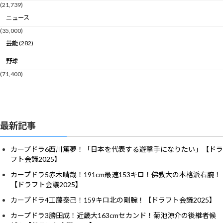
(21,739)
ニュース
(35,000)
芸能 (282)
野球
(71,400)
最新記事
カープドラ6西川篤夢！「日本を代表する遊撃手になりたい」【ドラ
フト会議2025】
カープドラ5赤木晴哉！191cm最速153キロ！佛教大の本格派右腕！
【ドラフト会議2025】
カープドラ4工藤泰己！159キロ北の剛腕！【ドラフト会議2025】
カープドラ3勝田成！近畿大163cmセカンド！菊池涼介の後継者候