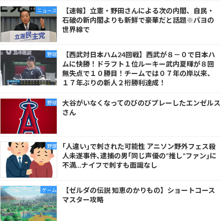
【速報】立憲・野田さんによる次の内閣、自民・
ニュース
石破の新内閣よりも新鮮で豪華だと話題※パヨの
世界線で
【西武対日本ハム24回戦】西武が８－０で日本ハ
野球
ムに快勝！ドラフト１位ルーキー武内夏暉が８回
無失点で１０勝目！チームでは０７年の岸以来、
１７年ぶりの新人２桁勝利達成！
大谷がいなくなってのびのびプレーしたエンゼルス
野球
さん
｢人違い｣で刺された可能性 アニソン野外フェス殺
野球
人未遂事件､逮捕の男｢同じ声優の”推し”ファン｣に
不満…ナイフで刺すも面識なし
【ゼルダの伝説 知恵のかりもの】ショートコース
ゲーム
マスター攻略