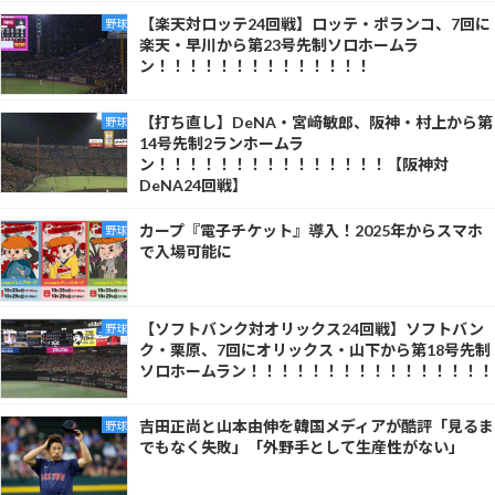
【楽天対ロッテ24回戦】ロッテ・ポランコ、7回に
野球
楽天・早川から第23号先制ソロホームラ
ン！！！！！！！！！！！！！！
【打ち直し】DeNA・宮﨑敏郎、阪神・村上から第
野球
14号先制2ランホームラ
ン！！！！！！！！！！！！！！！【阪神対
DeNA24回戦】
カープ『電子チケット』導入！2025年からスマホ
野球
で入場可能に
【ソフトバンク対オリックス24回戦】ソフトバン
野球
ク・栗原、7回にオリックス・山下から第18号先制
ソロホームラン！！！！！！！！！！！！！！！！
吉田正尚と山本由伸を韓国メディアが酷評「見るま
野球
でもなく失敗」「外野手として生産性がない」