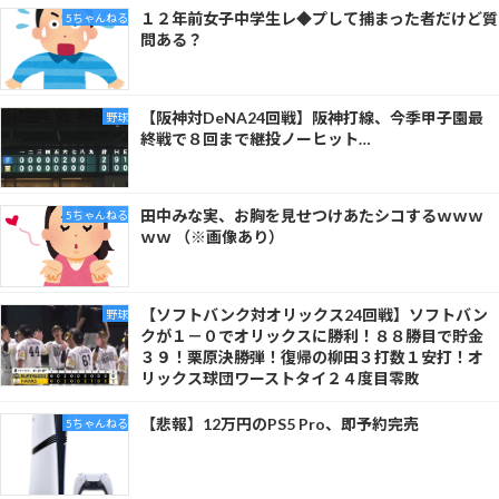
１２年前女子中学生レ◆プして捕まった者だけど質
5ちゃんねる
問ある？
【阪神対DeNA24回戦】阪神打線、今季甲子園最
野球
終戦で８回まで継投ノーヒット…
田中みな実、お胸を見せつけあたシコするｗｗｗ
5ちゃんねる
ｗｗ （※画像あり）
【ソフトバンク対オリックス24回戦】ソフトバン
野球
クが１－０でオリックスに勝利！８８勝目で貯金
３９！栗原決勝弾！復帰の柳田３打数１安打！オ
リックス球団ワーストタイ２４度目零敗
【悲報】12万円のPS5 Pro、即予約完売
5ちゃんねる