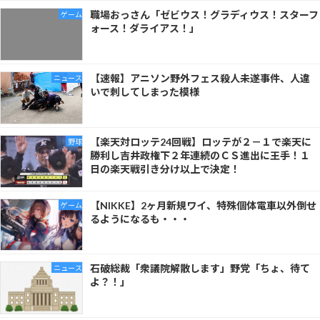
職場おっさん「ゼビウス！グラディウス！スターフ
ゲーム
ォース！ダライアス！」
【速報】アニソン野外フェス殺人未遂事件、人違
ニュース
いで刺してしまった模様
【楽天対ロッテ24回戦】ロッテが２－１で楽天に
野球
勝利し吉井政権下２年連続のＣＳ進出に王手！１
日の楽天戦引き分け以上で決定！
【NIKKE】2ヶ月新規ワイ、特殊個体電車以外倒せ
ゲーム
るようになるも・・・
石破総裁「衆議院解散します」野党「ちょ、待て
ニュース
よ？！」