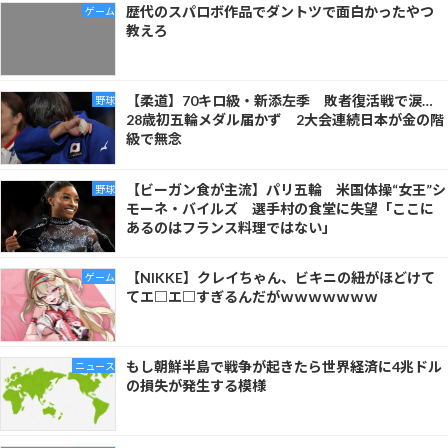
歴代のスパロボ作品でダントツで面白かったやつ
ゲーム
教えろ
【柔道】70キロ級・新添左季 敗者復活戦で涙…
野球
28歳初五輪メダル届かず 2大会連続日本が金の階
級で無念
【ビーガン食が主流】パリ五輪 米国体操“女王”シ
野球
モーネ・バイルズ 選手村の食堂に失望「ここに
あるのはフランス料理ではない」
【NIKKE】クレイちゃん、ビキニの紐がほどけて
ゲーム
てエ□エ□すぎるんだがｗｗｗｗｗｗｗ
もし朝鮮半島で戦争が起きたら世界経済に4兆ドル
ニュース
の損失が発生する模様