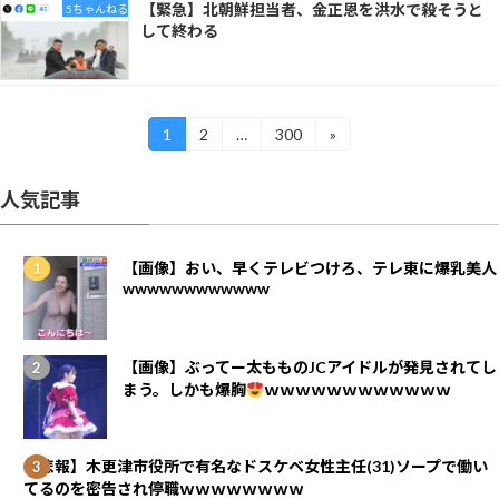
【緊急】北朝鮮担当者、金正恩を洪水で殺そうと
5ちゃんねる
して終わる
投
1
2
…
300
»
固
固
固
稿
定
定
定
ナ
ペ
ペ
ペ
ビ
人気記事
ー
ー
ー
ゲ
ジ
ジ
ジ
ー
シ
【画像】おい、早くテレビつけろ、テレ東に爆乳美人
ョ
wwwwwwwwwwww
ン
【画像】ぶってー太もものJCアイドルが発見されてし
まう。しかも爆胸
ｗｗｗｗｗｗｗｗｗｗｗｗ
【悲報】木更津市役所で有名なドスケベ女性主任(31)ソープで働い
てるのを密告され停職ｗｗｗｗｗｗｗｗ