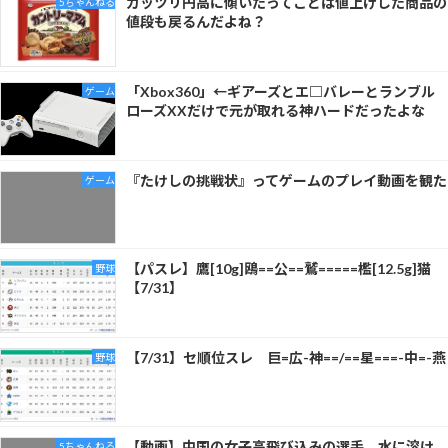
ガッツリ円高に傾いたってことは値上げした商品の
5ちゃんねる
値段も戻るんだよね？
「Xbox360」←ギアーズとエ□バレーとランブル
ゲーム
ローズXXだけで元が取れる神ハードだったよな
『たけしの挑戦状』ってゲームのプレイ動画を観た
ゲーム
【パスレ】鷹[10g]鴎==公==鷲=====檻[12.5g]猫
野球
【7/31】
【7/31】セ順位スレ 巨=広-神==/==星===-中=-燕
野球
【動画】中国の女子高飛び込みの選手、水に溶け
5ちゃんねる