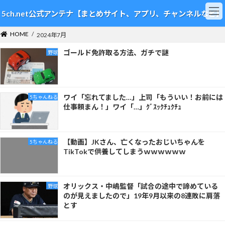
コ
ナ
5ch.net公式アンテナ【まとめサイト、アプリ、チャンネルなど】
ン
ビ
テ
ゲ
HOME
ン
ー
2024年7月
ツ
シ
ゴールド免許取る方法、ガチで謎
野球
へ
ョ
ス
ン
キ
に
ッ
移
プ
動
ワイ「忘れてました…」上司「もういい！お前には
5ちゃんねる
仕事頼まん！」ワイ「…」ｸﾞｽｯｸﾁｭｸﾁｭ
【動画】JKさん、亡くなったおじいちゃんを
5ちゃんねる
TikTokで供養してしまうｗｗｗｗｗｗ
オリックス・中嶋監督「試合の途中で諦めている
野球
のが見えましたので」19年9月以来の8連敗に肩落
とす