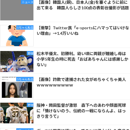
【画像】韓国人(銅)、日本人(金)を塞ぐように前に
ニュース
出て来る 韓国人らしさ100点の表彰台撮影が話題
【衝撃】Twitter民「e-sportsにハマってはいけな
5ちゃんねる
い理由」→1.4万いいね
松木平優太、初勝利。幼い頃に両親が離婚し母は
野球
小学5年生の時に死去「おばあちゃんには感謝しか
ない」
【画像】詐欺で逮捕された女がめちゃくちゃ美人
5ちゃんねる
ｗｗｗｗｗｗｗｗｗ
阪神・岡田監督が激怒 森下へのあわや顔面死球
野球
に「情けないのう、伝統の一戦にならんよ、はっ
きり言うて」