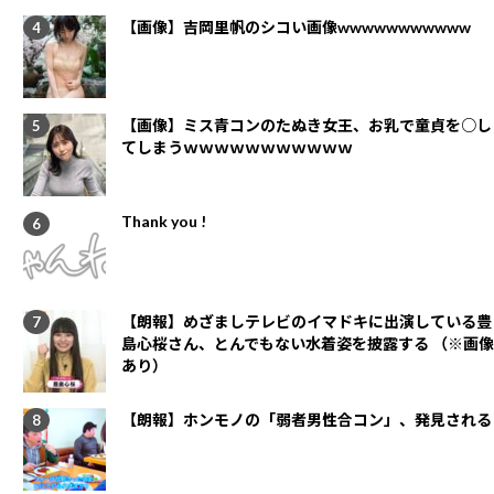
【画像】吉岡里帆のシコい画像wwwwwwwwwww
【画像】ミス青コンのたぬき女王、お乳で童貞を○し
てしまうｗｗｗｗｗｗｗｗｗｗｗ
Thank you !
【朗報】めざましテレビのイマドキに出演している豊
島心桜さん、とんでもない水着姿を披露する （※画像
あり）
【朗報】ホンモノの「弱者男性合コン」、発見される