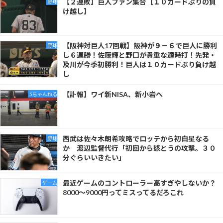
【２連敗】巨人ファン集合【１０カードぶりの負
野球
け越し】
【阪神対巨人17回戦】阪神が９－６で巨人に勝利
野球
し６連勝！佐藤輝と野口が貴重な適時打！先発・
及川が今季初勝利！巨人は１０カードぶり負け越
し
【訃報】ワイ新NISA、新小岩へ
5ちゃんねる
西武は佐々木朗希攻略でロッテから初白星なる
野球
か 渡辺監督代行「初回から怒とうの攻撃。３０
分ぐらいいきたい」
最近ゲームのコントローラー高すぎやしないか？
ゲーム
8000～9000円ってミスってるだろこれ