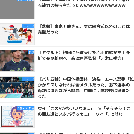
る能力の持ち主だったｗｗｗｗｗｗｗｗｗｗｗ
【悲報】東京五輪さん、実は開会式以外のことは
ニュース
完璧だった
【ヤクルト】初回に死球受けた赤羽由紘が左手骨
野球
折で長期離脱へ 高津臣吾監督「非常に残念」
【パリ五輪】中国体操団体、決裂 エース選手「誰
ニュース
かがミスしなければ金メダルだった」落下選手の
母親は泣きながら謝罪 中国に団体競技は無理だ
った
ワイ「このVかわいいなぁ…」 V「そうそう！こ
5ちゃんねる
の間友達とスタバ行っｔ…」 ワイ「」ｶﾁｶﾁｯ