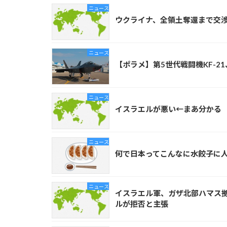
ニュース
ウクライナ、全領土奪還まで交
ニュース
【ポラメ】第5世代戦闘機KF-
ニュース
イスラエルが悪い←まあ分かる
ニュース
何で日本ってこんなに水餃子に
ニュース
イスラエル軍、ガザ北部ハマス
ルが拒否と主張