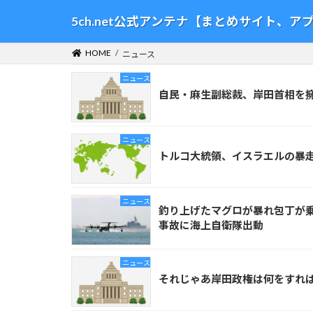
コ
ナ
5ch.net公式アンテナ【まとめサイト、
ン
ビ
テ
ゲ
HOME
ニュース
ン
ー
ツ
シ
ニュース
へ
ョ
自民・麻生副総裁、岸田首相を
ス
ン
キ
に
ニュース
ッ
移
トルコ大統領、イスラエルの暴
プ
動
ニュース
釣り上げたマグロが暴れ包丁が乗
事故に海上自衛隊出動
ニュース
それじゃあ岸田政権は何をすれ