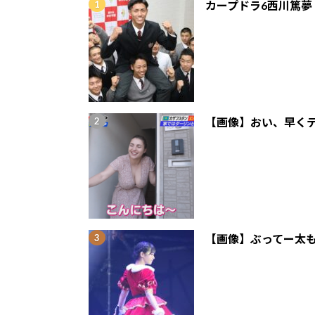
カープドラ6西川篤夢
【画像】おい、早くテ
【画像】ぶってー太も