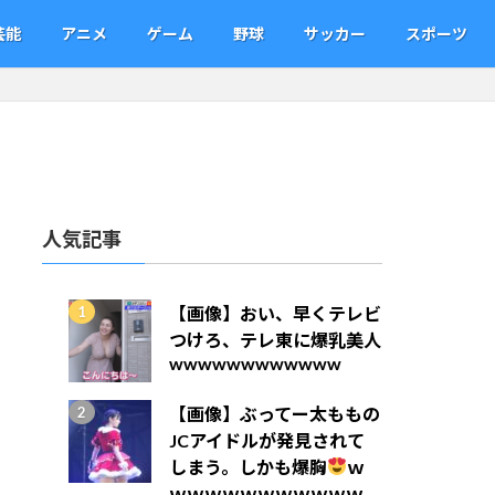
芸能
アニメ
ゲーム
野球
サッカー
スポーツ
人気記事
【画像】おい、早くテレビ
つけろ、テレ東に爆乳美人
wwwwwwwwwwww
【画像】ぶってー太ももの
JCアイドルが発見されて
しまう。しかも爆胸
ｗ
ｗｗｗｗｗｗｗｗｗｗｗ