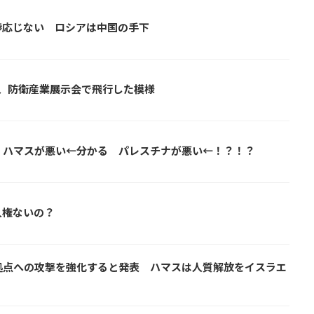
渉応じない ロシアは中国の手下
21、防衛産業展示会で飛行した模様
 ハマスが悪い←分かる パレスチナが悪い←！？！？
人権ないの？
拠点への攻撃を強化すると発表 ハマスは人質解放をイスラエ