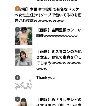
【悲報】木更津市役所で有名なドスケ
ベ女性主任(31)ソープで働いてるのを密
告され停職ｗｗｗｗｗｗｗｗ
【画像】吉岡里帆のシコい
画像wwwwwwwwwww
【画像】ミス青コンのたぬ
き女王、お乳で童貞を○し
てしまうｗｗｗｗｗｗｗｗ
ｗｗｗ
Thank you !
【朗報】めざましテレビの
イマドキに出演している豊