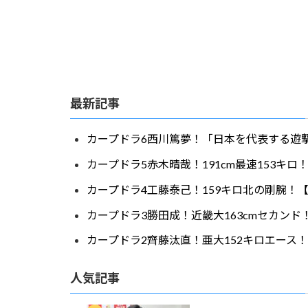
最新記事
カープドラ6西川篤夢！「日本を代表する遊撃
カープドラ5赤木晴哉！191cm最速153キ
カープドラ4工藤泰己！159キロ北の剛腕！【
カープドラ3勝田成！近畿大163cmセカンド
カープドラ2齊藤汰直！亜大152キロエース！
人気記事