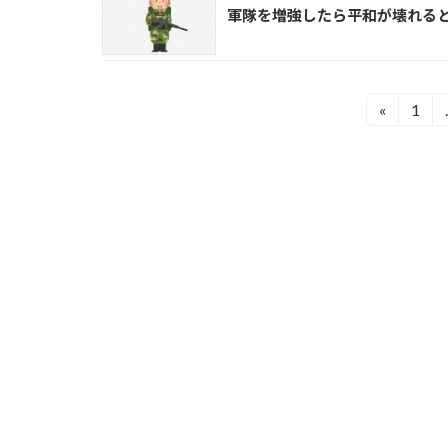
軍隊を増強したら平和が壊れる
投
«
1
固
稿
定
ナ
ペ
ビ
ー
ゲ
ジ
ー
シ
ョ
ン