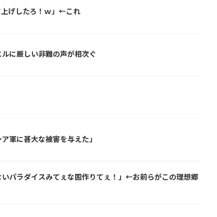
賃上げしたろ！ｗ」←これ
エルに厳しい非難の声が相次ぐ
？
シア軍に甚大な被害を与えた」
ないパラダイスみてぇな国作りてぇ！」←お前らがこの理想郷