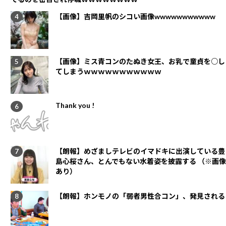
【画像】吉岡里帆のシコい画像wwwwwwwwwww
【画像】ミス青コンのたぬき女王、お乳で童貞を○し
てしまうｗｗｗｗｗｗｗｗｗｗｗ
Thank you !
【朗報】めざましテレビのイマドキに出演している豊
島心桜さん、とんでもない水着姿を披露する （※画像
あり）
【朗報】ホンモノの「弱者男性合コン」、発見される