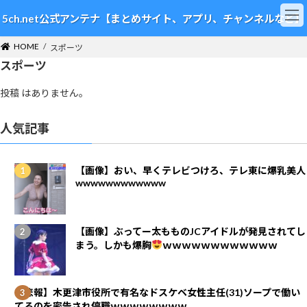
コ
ナ
5ch.net公式アンテナ【まとめサイト、アプリ、チャンネルなど】
ン
ビ
テ
ゲ
HOME
ン
ー
スポーツ
ツ
シ
スポーツ
へ
ョ
ス
ン
投稿 はありません。
キ
に
ッ
移
人気記事
プ
動
【画像】おい、早くテレビつけろ、テレ東に爆乳美人
wwwwwwwwwwww
【画像】ぶってー太もものJCアイドルが発見されてし
まう。しかも爆胸
ｗｗｗｗｗｗｗｗｗｗｗｗ
【悲報】木更津市役所で有名なドスケベ女性主任(31)ソープで働い
てるのを密告され停職ｗｗｗｗｗｗｗｗ