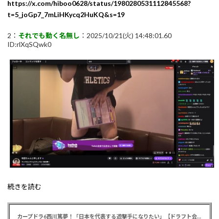
https://x.com/hiboo0628/status/1980280531112845568?
t=5_joGp7_7mLiHKycq2HuKQ&s=19
2：
それでも動く名無し
：2025/10/21(火) 14:48:01.60
ID:rlXqSQwk0
続きを読む
カープドラ6西川篤夢！「日本を代表する遊撃手になりたい」【ドラフト会議2025】