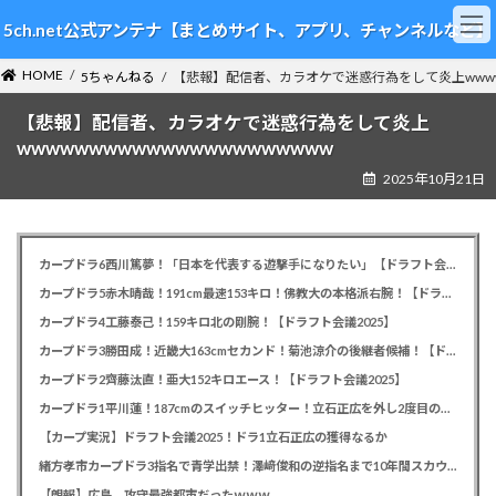
コ
ナ
5ch.net公式アンテナ【まとめサイト、アプリ、チャンネルなど】
ン
ビ
テ
ゲ
HOME
ン
ー
5ちゃんねる
【悲報】配信者、カラオケで迷惑行為をして炎上wwwww
ツ
シ
【悲報】配信者、カラオケで迷惑行為をして炎上
へ
ョ
ス
ン
wwwwwwwwwwwwwwwwwwwwww
キ
に
2025年10月21日
ッ
移
プ
動
カープドラ6西川篤夢！「日本を代表する遊撃手になりたい」【ドラフト会議2025】
カープドラ5赤木晴哉！191cm最速153キロ！佛教大の本格派右腕！【ドラフト会議2025】
カープドラ4工藤泰己！159キロ北の剛腕！【ドラフト会議2025】
カープドラ3勝田成！近畿大163cmセカンド！菊池涼介の後継者候補！【ドラフト会議2025】
カープドラ2齊藤汰直！亜大152キロエース！【ドラフト会議2025】
カープドラ1平川蓮！187cmのスイッチヒッター！立石正広を外し2度目の重複も新井監督がクジを引き当てる！【ドラフト会議2025】
【カープ実況】ドラフト会議2025！ドラ1立石正広の獲得なるか
緒方孝市カープドラ3指名で青学出禁！澤﨑俊和の逆指名まで10年間スカウト出禁
【朗報】広島、攻守最強都市だったｗｗｗ