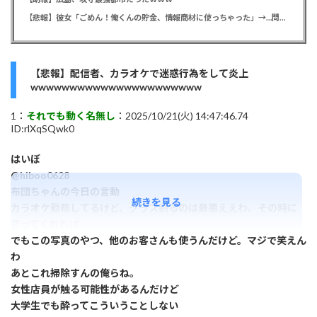
【悲報】彼女「ごめん！俺くんの貯金、情報商材に使っちゃった」→…問い詰めたらギャン泣きされたんだが俺が悪いのか？
【悲報】配信者、カラオケで迷惑行為をして炎上
wwwwwwwwwwwwwwwwwwwwww
1：
それでも動く名無し
：2025/10/21(火) 14:47:46.74
ID:rlXqSQwk0
はいぼ
@hiboo0628
布団ちゃんの今日の言動
続きを見る
カラオケ勤務してるけど、グラス割るのは最悪ええわ、その時に
言ってくれれば
でもこの写真のやつ、他のお客さんも使うんだけど。マジで笑えん
わ
あとこれ掃除すんの俺らね。
女性店員が触る可能性があるんだけど
大学生でも酔ってこういうことしない