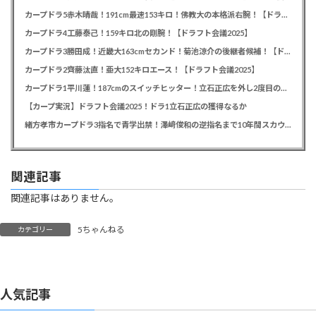
カープドラ5赤木晴哉！191cm最速153キロ！佛教大の本格派右腕！【ドラフト会議2025】
カープドラ4工藤泰己！159キロ北の剛腕！【ドラフト会議2025】
カープドラ3勝田成！近畿大163cmセカンド！菊池涼介の後継者候補！【ドラフト会議2025】
カープドラ2齊藤汰直！亜大152キロエース！【ドラフト会議2025】
カープドラ1平川蓮！187cmのスイッチヒッター！立石正広を外し2度目の重複も新井監督がクジを引き当てる！【ドラフト会議2025】
【カープ実況】ドラフト会議2025！ドラ1立石正広の獲得なるか
緒方孝市カープドラ3指名で青学出禁！澤﨑俊和の逆指名まで10年間スカウト出禁
関連記事
関連記事はありません。
5ちゃんねる
カテゴリー
人気記事