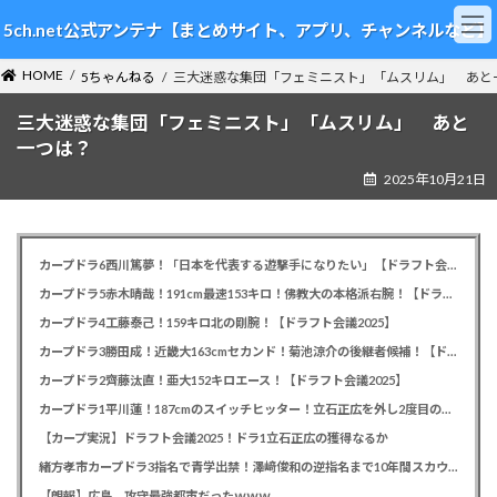
コ
ナ
5ch.net公式アンテナ【まとめサイト、アプリ、チャンネルなど】
ン
ビ
テ
ゲ
HOME
ン
ー
5ちゃんねる
三大迷惑な集団「フェミニスト」「ムスリム」 あと
ツ
シ
三大迷惑な集団「フェミニスト」「ムスリム」 あと
へ
ョ
ス
ン
一つは？
キ
に
2025年10月21日
ッ
移
プ
動
カープドラ6西川篤夢！「日本を代表する遊撃手になりたい」【ドラフト会議2025】
カープドラ5赤木晴哉！191cm最速153キロ！佛教大の本格派右腕！【ドラフト会議2025】
カープドラ4工藤泰己！159キロ北の剛腕！【ドラフト会議2025】
カープドラ3勝田成！近畿大163cmセカンド！菊池涼介の後継者候補！【ドラフト会議2025】
カープドラ2齊藤汰直！亜大152キロエース！【ドラフト会議2025】
カープドラ1平川蓮！187cmのスイッチヒッター！立石正広を外し2度目の重複も新井監督がクジを引き当てる！【ドラフト会議2025】
【カープ実況】ドラフト会議2025！ドラ1立石正広の獲得なるか
緒方孝市カープドラ3指名で青学出禁！澤﨑俊和の逆指名まで10年間スカウト出禁
【朗報】広島、攻守最強都市だったｗｗｗ