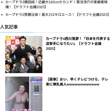
カープドラ3勝田成！近畿大163cmセカンド！菊池涼介の後継者候
補！【ドラフト会議2025】
カープドラ2齊藤汰直！亜大152キロエース！【ドラフト会議2025】
人気記事
カープドラ6西川篤夢！「日本を代表する
遊撃手になりたい」【ドラフト会議
2025】
【画像】おい、早くテレビつけろ、テレ
東に爆乳美人wwwwwwwwwwww