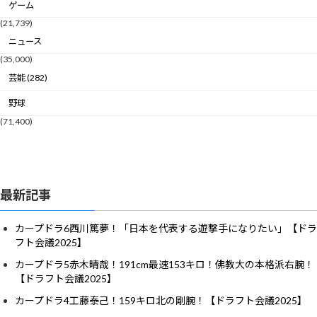
ゲーム
(21,739)
ニュース
(35,000)
芸能 (282)
野球
(71,400)
最新記事
カープドラ6西川篤夢！「日本を代表する遊撃手になりたい」【ドラ
フト会議2025】
カープドラ5赤木晴哉！191cm最速153キロ！佛教大の本格派右腕！
【ドラフト会議2025】
カープドラ4工藤泰己！159キロ北の剛腕！【ドラフト会議2025】