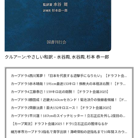
クルアーン:やさしい和訳 – 水谷周, 水谷周, 杉本 恭一郎
カープドラ6西川篤夢！「日本を代表する遊撃手になりたい」【ドラフト会議2025】
カープドラ5赤木晴哉！191cm最速153キロ！佛教大の本格派右腕！【ドラフト会議2025】
カープドラ4工藤泰己！159キロ北の剛腕！【ドラフト会議2025】
カープドラ3勝田成！近畿大163cmセカンド！菊池涼介の後継者候補！【ドラフト会議2025】
カープドラ2齊藤汰直！亜大152キロエース！【ドラフト会議2025】
カープドラ1平川蓮！187cmのスイッチヒッター！立石正広を外し2度目の重複も新井監督がクジを引き当てる！【ドラフト会議2025】
【カープ実況】ドラフト会議2025！ドラ1立石正広の獲得なるか
緒方孝市カープドラ3指名で青学出禁！澤﨑俊和の逆指名まで10年間スカウト出禁