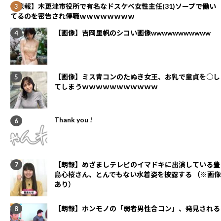
【悲報】木更津市役所で有名なドスケベ女性主任(31)ソープで働い
てるのを密告され停職ｗｗｗｗｗｗｗｗ
【画像】吉岡里帆のシコい画像wwwwwwwwwww
【画像】ミス青コンのたぬき女王、お乳で童貞を○し
てしまうｗｗｗｗｗｗｗｗｗｗｗ
Thank you !
【朗報】めざましテレビのイマドキに出演している豊
島心桜さん、とんでもない水着姿を披露する （※画像
あり）
【朗報】ホンモノの「弱者男性合コン」、発見される