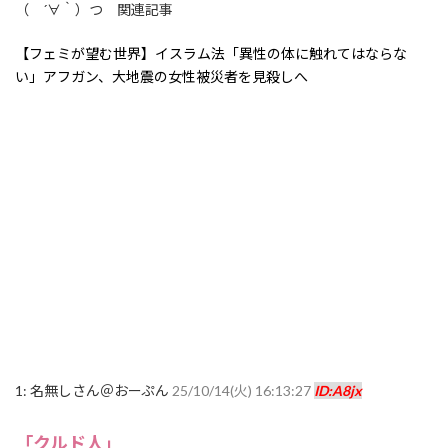
（ ´∀｀）つ 関連記事
【フェミが望む世界】イスラム法「異性の体に触れてはならな
い」アフガン、大地震の女性被災者を見殺しへ
1:
名無しさん＠おーぷん
25/10/14(火) 16:13:27
ID:A8jx
「クルド人」