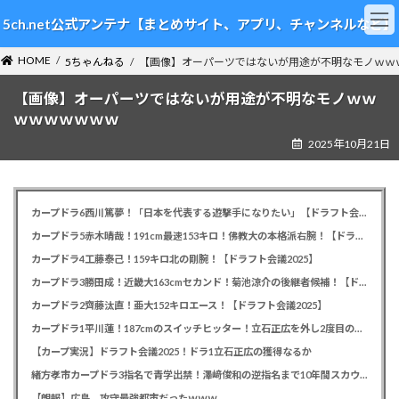
コ
ナ
5ch.net公式アンテナ【まとめサイト、アプリ、チャンネルなど】
ン
ビ
テ
ゲ
HOME
ン
ー
5ちゃんねる
【画像】オーパーツではないが用途が不明なモノｗｗ
ツ
シ
【画像】オーパーツではないが用途が不明なモノｗｗ
へ
ョ
ス
ン
ｗｗｗｗｗｗｗ
キ
に
2025年10月21日
ッ
移
プ
動
カープドラ6西川篤夢！「日本を代表する遊撃手になりたい」【ドラフト会議2025】
カープドラ5赤木晴哉！191cm最速153キロ！佛教大の本格派右腕！【ドラフト会議2025】
カープドラ4工藤泰己！159キロ北の剛腕！【ドラフト会議2025】
カープドラ3勝田成！近畿大163cmセカンド！菊池涼介の後継者候補！【ドラフト会議2025】
カープドラ2齊藤汰直！亜大152キロエース！【ドラフト会議2025】
カープドラ1平川蓮！187cmのスイッチヒッター！立石正広を外し2度目の重複も新井監督がクジを引き当てる！【ドラフト会議2025】
【カープ実況】ドラフト会議2025！ドラ1立石正広の獲得なるか
緒方孝市カープドラ3指名で青学出禁！澤﨑俊和の逆指名まで10年間スカウト出禁
【朗報】広島、攻守最強都市だったｗｗｗ