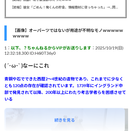
【悲報】彼女「ごめん！俺くんの貯金、情報商材に使っちゃった」→…問い詰めたらギャン泣きされたんだが俺が悪いのか？
【画像】オーパーツではないが用途が不明なモノｗｗｗｗｗ
ｗｗｗｗ
1：
以下、？ちゃんねるからVIPがお送りします
：2025/10/19(日)
12:32:18.300 ID:H6l0T36y0
( ´･ω･` )なーにこれ
青銅や石でできた西暦2～4世紀の遺物であり、これまでに少なく
とも120点の存在が確認されています。1739年にイングランド中
部で発見されて以降、200年以上にわたり考古学者らを困惑させて
いる
続きを見る