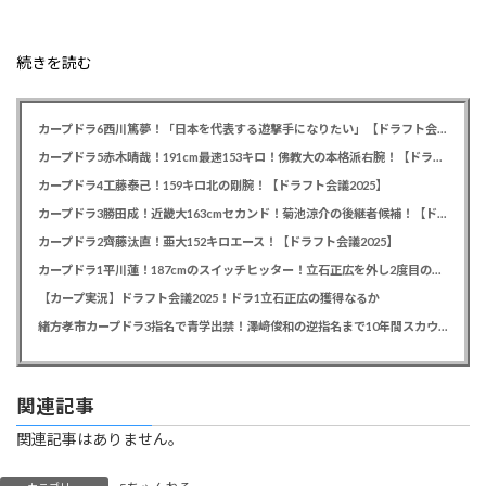
続きを読む
カープドラ6西川篤夢！「日本を代表する遊撃手になりたい」【ドラフト会議2025】
カープドラ5赤木晴哉！191cm最速153キロ！佛教大の本格派右腕！【ドラフト会議2025】
カープドラ4工藤泰己！159キロ北の剛腕！【ドラフト会議2025】
カープドラ3勝田成！近畿大163cmセカンド！菊池涼介の後継者候補！【ドラフト会議2025】
カープドラ2齊藤汰直！亜大152キロエース！【ドラフト会議2025】
カープドラ1平川蓮！187cmのスイッチヒッター！立石正広を外し2度目の重複も新井監督がクジを引き当てる！【ドラフト会議2025】
【カープ実況】ドラフト会議2025！ドラ1立石正広の獲得なるか
緒方孝市カープドラ3指名で青学出禁！澤﨑俊和の逆指名まで10年間スカウト出禁
関連記事
関連記事はありません。