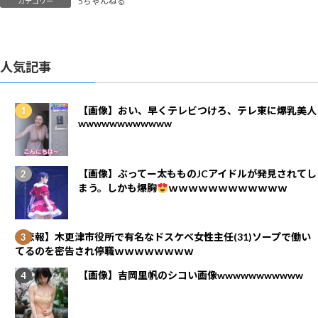
5ちゃんねる
カテゴリー
人気記事
【画像】おい、早くテレビつけろ、テレ東に爆乳美人
wwwwwwwwwwww
【画像】ぶってー太もものJCアイドルが発見されてし
まう。しかも爆胸
ｗｗｗｗｗｗｗｗｗｗｗｗ
【悲報】木更津市役所で有名なドスケベ女性主任(31)ソープで働い
てるのを密告され停職ｗｗｗｗｗｗｗｗ
【画像】吉岡里帆のシコい画像wwwwwwwwwww