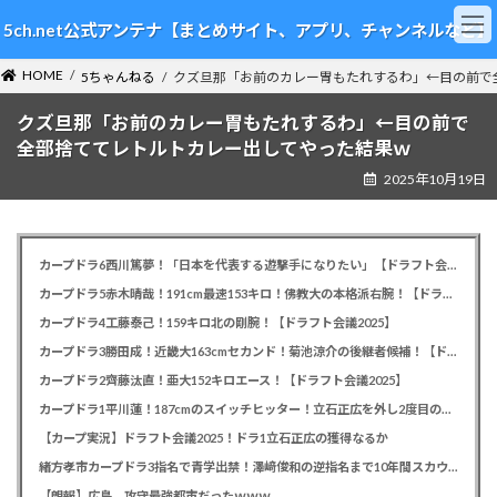
コ
ナ
5ch.net公式アンテナ【まとめサイト、アプリ、チャンネルなど】
ン
ビ
テ
ゲ
HOME
ン
ー
5ちゃんねる
クズ旦那「お前のカレー胃もたれするわ」←目の前で
ツ
シ
クズ旦那「お前のカレー胃もたれするわ」←目の前で
へ
ョ
ス
ン
全部捨ててレトルトカレー出してやった結果ｗ
キ
に
2025年10月19日
ッ
移
プ
動
カープドラ6西川篤夢！「日本を代表する遊撃手になりたい」【ドラフト会議2025】
カープドラ5赤木晴哉！191cm最速153キロ！佛教大の本格派右腕！【ドラフト会議2025】
カープドラ4工藤泰己！159キロ北の剛腕！【ドラフト会議2025】
カープドラ3勝田成！近畿大163cmセカンド！菊池涼介の後継者候補！【ドラフト会議2025】
カープドラ2齊藤汰直！亜大152キロエース！【ドラフト会議2025】
カープドラ1平川蓮！187cmのスイッチヒッター！立石正広を外し2度目の重複も新井監督がクジを引き当てる！【ドラフト会議2025】
【カープ実況】ドラフト会議2025！ドラ1立石正広の獲得なるか
緒方孝市カープドラ3指名で青学出禁！澤﨑俊和の逆指名まで10年間スカウト出禁
【朗報】広島、攻守最強都市だったｗｗｗ