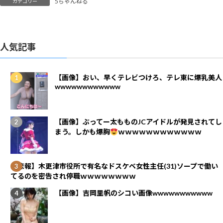
5ちゃんねる
カテゴリー
人気記事
【画像】おい、早くテレビつけろ、テレ東に爆乳美人
wwwwwwwwwwww
【画像】ぶってー太もものJCアイドルが発見されてし
まう。しかも爆胸
ｗｗｗｗｗｗｗｗｗｗｗｗ
【悲報】木更津市役所で有名なドスケベ女性主任(31)ソープで働い
てるのを密告され停職ｗｗｗｗｗｗｗｗ
【画像】吉岡里帆のシコい画像wwwwwwwwwww