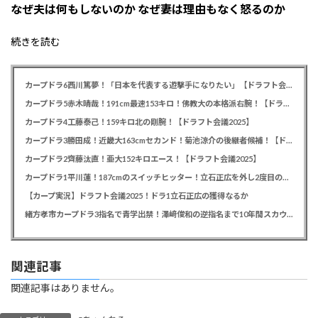
なぜ夫は何もしないのか なぜ妻は理由もなく怒るのか
続きを読む
カープドラ6西川篤夢！「日本を代表する遊撃手になりたい」【ドラフト会議2025】
カープドラ5赤木晴哉！191cm最速153キロ！佛教大の本格派右腕！【ドラフト会議2025】
カープドラ4工藤泰己！159キロ北の剛腕！【ドラフト会議2025】
カープドラ3勝田成！近畿大163cmセカンド！菊池涼介の後継者候補！【ドラフト会議2025】
カープドラ2齊藤汰直！亜大152キロエース！【ドラフト会議2025】
カープドラ1平川蓮！187cmのスイッチヒッター！立石正広を外し2度目の重複も新井監督がクジを引き当てる！【ドラフト会議2025】
【カープ実況】ドラフト会議2025！ドラ1立石正広の獲得なるか
緒方孝市カープドラ3指名で青学出禁！澤﨑俊和の逆指名まで10年間スカウト出禁
関連記事
関連記事はありません。