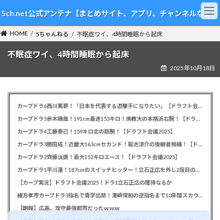
コ
ナ
5ch.net公式アンテナ【まとめサイト、アプリ、チャンネルなど】
ン
ビ
テ
ゲ
HOME
ン
ー
5ちゃんねる
不眠症ワイ、4時間睡眠から起床
ツ
シ
不眠症ワイ、4時間睡眠から起床
へ
ョ
ス
ン
2025年10月18日
キ
に
ッ
移
プ
動
カープドラ6西川篤夢！「日本を代表する遊撃手になりたい」【ドラフト会議2025】
カープドラ5赤木晴哉！191cm最速153キロ！佛教大の本格派右腕！【ドラフト会議2025】
カープドラ4工藤泰己！159キロ北の剛腕！【ドラフト会議2025】
カープドラ3勝田成！近畿大163cmセカンド！菊池涼介の後継者候補！【ドラフト会議2025】
カープドラ2齊藤汰直！亜大152キロエース！【ドラフト会議2025】
カープドラ1平川蓮！187cmのスイッチヒッター！立石正広を外し2度目の重複も新井監督がクジを引き当てる！【ドラフト会議2025】
【カープ実況】ドラフト会議2025！ドラ1立石正広の獲得なるか
緒方孝市カープドラ3指名で青学出禁！澤﨑俊和の逆指名まで10年間スカウト出禁
【朗報】広島、攻守最強都市だったｗｗｗ