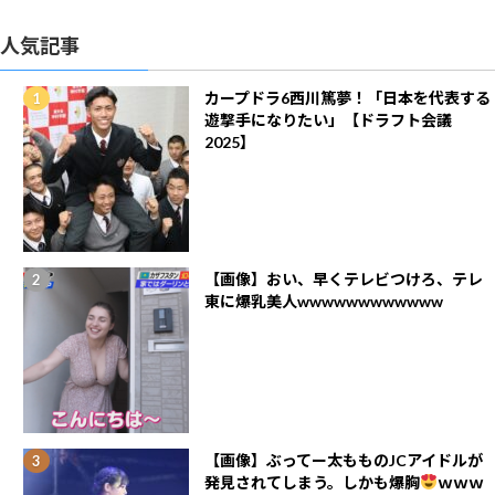
人気記事
カープドラ6西川篤夢！「日本を代表する
遊撃手になりたい」【ドラフト会議
2025】
【画像】おい、早くテレビつけろ、テレ
東に爆乳美人wwwwwwwwwwww
【画像】ぶってー太もものJCアイドルが
発見されてしまう。しかも爆胸
ｗｗｗ