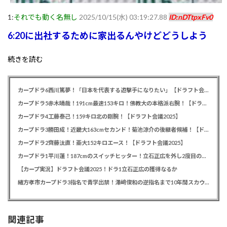
1:
それでも動く名無し
2025/10/15(水) 03:19:27.88
ID:nDTtpxFv0
6:20に出社するために家出るんやけどどうしよう
続きを読む
カープドラ6西川篤夢！「日本を代表する遊撃手になりたい」【ドラフト会議2025】
カープドラ5赤木晴哉！191cm最速153キロ！佛教大の本格派右腕！【ドラフト会議2025】
カープドラ4工藤泰己！159キロ北の剛腕！【ドラフト会議2025】
カープドラ3勝田成！近畿大163cmセカンド！菊池涼介の後継者候補！【ドラフト会議2025】
カープドラ2齊藤汰直！亜大152キロエース！【ドラフト会議2025】
カープドラ1平川蓮！187cmのスイッチヒッター！立石正広を外し2度目の重複も新井監督がクジを引き当てる！【ドラフト会議2025】
【カープ実況】ドラフト会議2025！ドラ1立石正広の獲得なるか
緒方孝市カープドラ3指名で青学出禁！澤﨑俊和の逆指名まで10年間スカウト出禁
関連記事