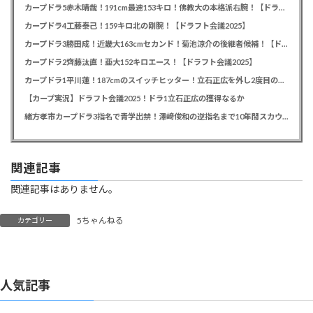
カープドラ5赤木晴哉！191cm最速153キロ！佛教大の本格派右腕！【ドラフト会議2025】
カープドラ4工藤泰己！159キロ北の剛腕！【ドラフト会議2025】
カープドラ3勝田成！近畿大163cmセカンド！菊池涼介の後継者候補！【ドラフト会議2025】
カープドラ2齊藤汰直！亜大152キロエース！【ドラフト会議2025】
カープドラ1平川蓮！187cmのスイッチヒッター！立石正広を外し2度目の重複も新井監督がクジを引き当てる！【ドラフト会議2025】
【カープ実況】ドラフト会議2025！ドラ1立石正広の獲得なるか
緒方孝市カープドラ3指名で青学出禁！澤﨑俊和の逆指名まで10年間スカウト出禁
関連記事
関連記事はありません。
5ちゃんねる
カテゴリー
人気記事