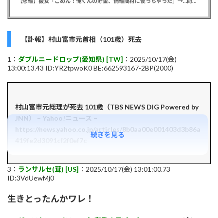
【悲報】彼女「ごめん！俺くんの貯金、情報商材に使っちゃった」→…問い詰めたらギャン泣きされたんだが俺が悪いのか？
【訃報】村山富市元首相（101歳）死去
1：
ダブルニードロップ(愛知県) [TW]
：2025/10/17(金)
13:00:13.43 ID:YR2tpwoK0 BE:662593167-2BP(2000)
村山富市元総理が死去 101歳（TBS NEWS DIG Powered by
JNN） – Yahoo!ニュース –
https://news.yahoo.co.jp/articles/8b0aa00e001403d3b86a
続きを見る
419fe2d3091cf2f0ef7c
3：
ランサルセ(茸) [US]
：2025/10/17(金) 13:01:00.73
ID:3VdUewMj0
生きとったんかワレ！