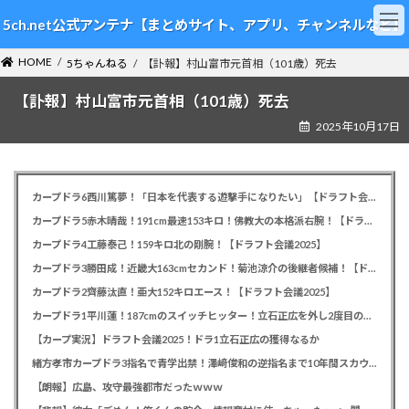
コ
ナ
5ch.net公式アンテナ【まとめサイト、アプリ、チャンネルなど】
ン
ビ
テ
ゲ
HOME
ン
ー
5ちゃんねる
【訃報】村山富市元首相（101歳）死去
ツ
シ
【訃報】村山富市元首相（101歳）死去
へ
ョ
ス
ン
2025年10月17日
キ
に
ッ
移
プ
動
カープドラ6西川篤夢！「日本を代表する遊撃手になりたい」【ドラフト会議2025】
カープドラ5赤木晴哉！191cm最速153キロ！佛教大の本格派右腕！【ドラフト会議2025】
カープドラ4工藤泰己！159キロ北の剛腕！【ドラフト会議2025】
カープドラ3勝田成！近畿大163cmセカンド！菊池涼介の後継者候補！【ドラフト会議2025】
カープドラ2齊藤汰直！亜大152キロエース！【ドラフト会議2025】
カープドラ1平川蓮！187cmのスイッチヒッター！立石正広を外し2度目の重複も新井監督がクジを引き当てる！【ドラフト会議2025】
【カープ実況】ドラフト会議2025！ドラ1立石正広の獲得なるか
緒方孝市カープドラ3指名で青学出禁！澤﨑俊和の逆指名まで10年間スカウト出禁
【朗報】広島、攻守最強都市だったｗｗｗ