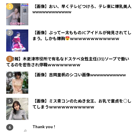
【画像】おい、早くテレビつけろ、テレ東に爆乳美人
wwwwwwwwwwww
【画像】ぶってー太もものJCアイドルが発見されてし
まう。しかも爆胸
ｗｗｗｗｗｗｗｗｗｗｗｗ
【悲報】木更津市役所で有名なドスケベ女性主任(31)ソープで働い
てるのを密告され停職ｗｗｗｗｗｗｗｗ
【画像】吉岡里帆のシコい画像wwwwwwwwwww
【画像】ミス青コンのたぬき女王、お乳で童貞を○し
てしまうｗｗｗｗｗｗｗｗｗｗｗ
Thank you !