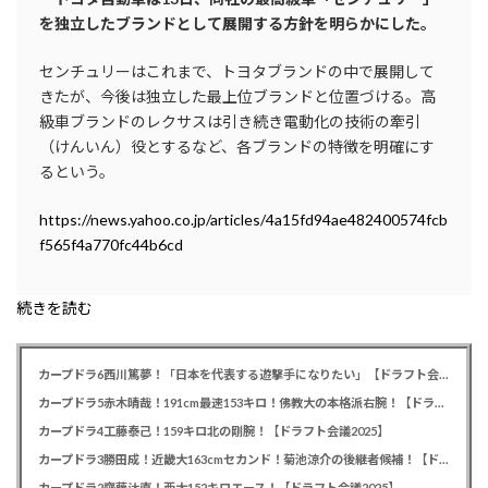
を独立したブランドとして展開する方針を明らかにした。
センチュリーはこれまで、トヨタブランドの中で展開して
きたが、今後は独立した最上位ブランドと位置づける。高
級車ブランドのレクサスは引き続き電動化の技術の牽引
（けんいん）役とするなど、各ブランドの特徴を明確にす
るという。
https://news.yahoo.co.jp/articles/4a15fd94ae482400574fcb
f565f4a770fc44b6cd
続きを読む
カープドラ6西川篤夢！「日本を代表する遊撃手になりたい」【ドラフト会議2025】
カープドラ5赤木晴哉！191cm最速153キロ！佛教大の本格派右腕！【ドラフト会議2025】
カープドラ4工藤泰己！159キロ北の剛腕！【ドラフト会議2025】
カープドラ3勝田成！近畿大163cmセカンド！菊池涼介の後継者候補！【ドラフト会議2025】
カープドラ2齊藤汰直！亜大152キロエース！【ドラフト会議2025】