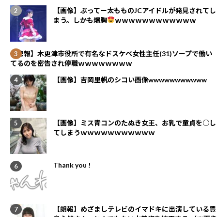
【画像】ぶってー太もものJCアイドルが発見されてし
まう。しかも爆胸
ｗｗｗｗｗｗｗｗｗｗｗｗ
【悲報】木更津市役所で有名なドスケベ女性主任(31)ソープで働い
てるのを密告され停職ｗｗｗｗｗｗｗｗ
【画像】吉岡里帆のシコい画像wwwwwwwwwww
【画像】ミス青コンのたぬき女王、お乳で童貞を○し
てしまうｗｗｗｗｗｗｗｗｗｗｗ
Thank you !
【朗報】めざましテレビのイマドキに出演している豊