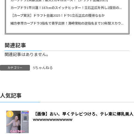
カープドラ1平川蓮！187cmのスイッチヒッター！立石正広を外し2度目の重複も新井監督がクジを引き当てる！【ドラフト会議2025】
【カープ実況】ドラフト会議2025！ドラ1立石正広の獲得なるか
緒方孝市カープドラ3指名で青学出禁！澤﨑俊和の逆指名まで10年間スカウト出禁
関連記事
関連記事はありません。
5ちゃんねる
カテゴリー
人気記事
【画像】おい、早くテレビつけろ、テレ東に爆乳美人
wwwwwwwwwwww