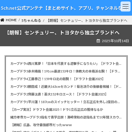
コ
ナ
5ch.net公式アンテナ【まとめサイト、アプリ、チャンネルなど】
ン
ビ
テ
ゲ
HOME
ン
ー
5ちゃんねる
【朗報】センチュリー、トヨタから独立ブランドへ
ツ
シ
【朗報】センチュリー、トヨタから独立ブランドへ
へ
ョ
ス
ン
2025年10月14日
キ
に
ッ
移
プ
動
カープドラ6西川篤夢！「日本を代表する遊撃手になりたい」【ドラフト会議2025】
カープドラ5赤木晴哉！191cm最速153キロ！佛教大の本格派右腕！【ドラフト会議2025】
カープドラ4工藤泰己！159キロ北の剛腕！【ドラフト会議2025】
カープドラ3勝田成！近畿大163cmセカンド！菊池涼介の後継者候補！【ドラフト会議2025】
カープドラ2齊藤汰直！亜大152キロエース！【ドラフト会議2025】
カープドラ1平川蓮！187cmのスイッチヒッター！立石正広を外し2度目の重複も新井監督がクジを引き当てる！【ドラフト会議2025】
【カープ実況】ドラフト会議2025！ドラ1立石正広の獲得なるか
緒方孝市カープドラ3指名で青学出禁！澤﨑俊和の逆指名まで10年間スカウト出禁
【朗報】広島、攻守最強都市だったｗｗｗ