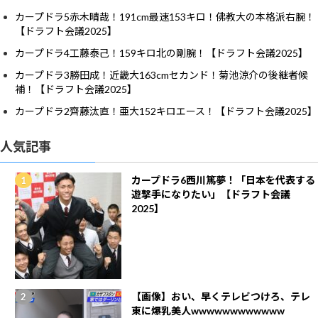
カープドラ5赤木晴哉！191cm最速153キロ！佛教大の本格派右腕！
【ドラフト会議2025】
カープドラ4工藤泰己！159キロ北の剛腕！【ドラフト会議2025】
カープドラ3勝田成！近畿大163cmセカンド！菊池涼介の後継者候
補！【ドラフト会議2025】
カープドラ2齊藤汰直！亜大152キロエース！【ドラフト会議2025】
人気記事
カープドラ6西川篤夢！「日本を代表する
遊撃手になりたい」【ドラフト会議
2025】
【画像】おい、早くテレビつけろ、テレ
東に爆乳美人wwwwwwwwwwww