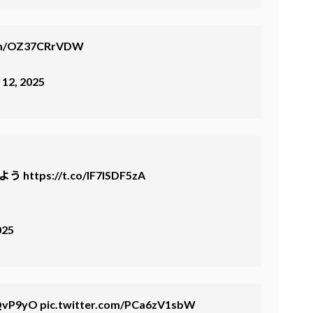
com/OZ37CRrVDW
12, 2025
よう
https://t.co/IF7lSDF5zA
025
JQvP9yO
pic.twitter.com/PCa6zV1sbW