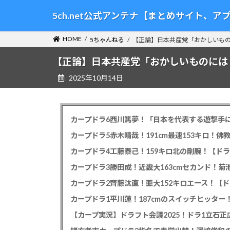
コ
ナ
5ch.net公式アンテナ【まとめサイト、
ン
ビ
テ
ゲ
HOME
5ちゃんねる
【正論】日本共産党「おかしいも
ン
ー
ツ
シ
【正論】日本共産党「おかしいものには
へ
ョ
2025年10月14日
ス
ン
キ
に
ッ
移
プ
動
カープドラ6西川篤夢！「日本を代表する遊撃手に
カープドラ5赤木晴哉！191cm最速153キロ！佛
カープドラ4工藤泰己！159キロ北の剛腕！【ドラ
カープドラ3勝田成！近畿大163cmセカンド！菊
カープドラ2齊藤汰直！亜大152キロエース！【ド
【カープ実況】ドラフト会議2025！ドラ1立石