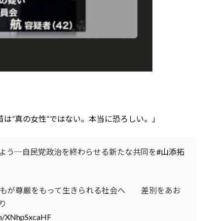
苗は”真の女性”ではない。本当に恐ろしい。」
よう─自民党政治を終わらせる新たな共同を
#山添拓
2回『だれもが尊厳をもって生きられる社会へ 差別をあお
り
com/XNhpSxcaHF