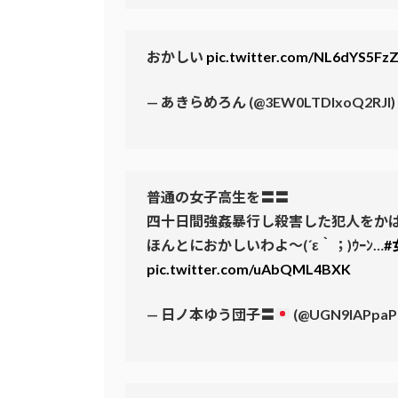
おかしい
pic.twitter.com/NL6dYS5Fz
— あきらめろん (@3EW0LTDlxoQ2RJI)
普通の女子高生を〓〓
四十日間強姦暴行し殺害した犯人をか
ほんとにおかしいわよ〜(´ε｀；)ｳｰﾝ…
#
pic.twitter.com/uAbQML4BXK
— 日ノ本ゆう団子〓
(@UGN9IAPpaP