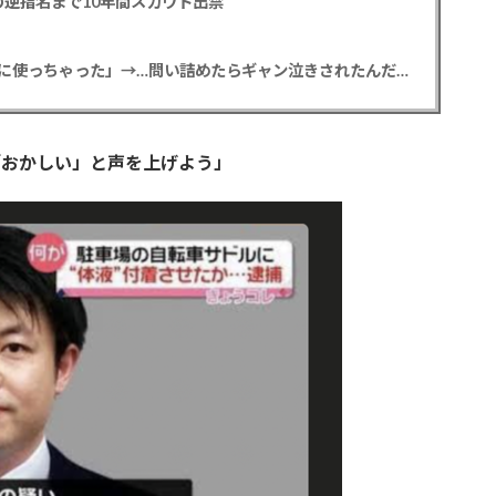
逆指名まで10年間スカウト出禁
【悲報】彼女「ごめん！俺くんの貯金、情報商材に使っちゃった」→…問い詰めたらギャン泣きされたんだが俺が悪いのか？
「おかしい」と声を上げよう」