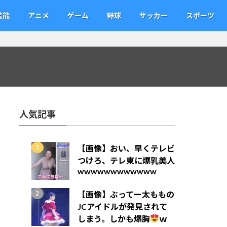
芸能
アニメ
ゲーム
野球
サッカー
スポーツ
人気記事
【画像】おい、早くテレビ
つけろ、テレ東に爆乳美人
wwwwwwwwwwww
【画像】ぶってー太ももの
JCアイドルが発見されて
しまう。しかも爆胸
ｗ