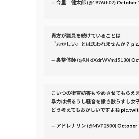
— 今里 健太郎 (@1976th07)
October 
貴方が議員を続けていることは
『おかしい』とは思われませんか？
pi
— 裏整体師 (@RNkiXdrWVm15130)
Oct
こいつの街宣妨害もやめさせてもらえ
暴力は振るうし騒音を撒き散らすし女
どう考えてもおかしいですよね
pic.tw
— アドレナリン (@MVP2500)
October 