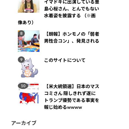
イマドキに出演している豊
島心桜さん、とんでもない
水着姿を披露する （※画
像あり）
【朗報】ホンモノの「弱者
男性合コン」、発見される
このサイトについて
【米大統領選】日本のマス
コミさん 隠しきれず遂に
トランプ優勢である事実を
報じ始めるwwww
アーカイブ