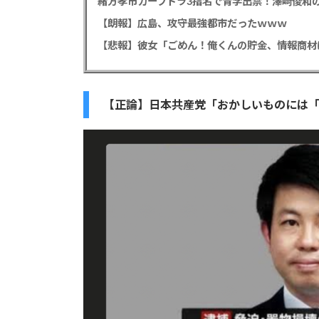
緒方孝市カープドラ3指名で青学出禁！澤﨑俊和の
【朗報】広島、攻守最強都市だったｗｗｗ
【正論】日本共産党「おかしいものには