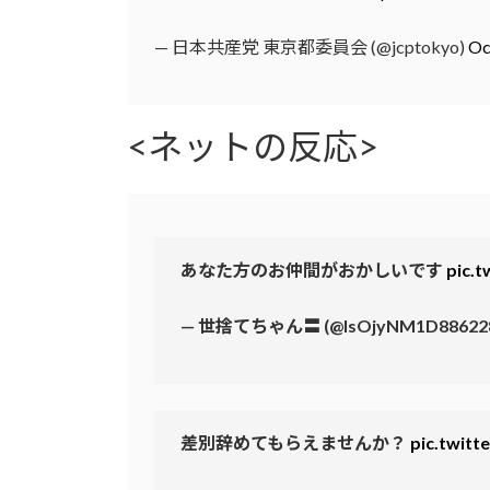
— 日本共産党 東京都委員会 (@jcptokyo)
Oc
<ネットの反応>
あなた方のお仲間がおかしいです
pic.t
— 世捨てちゃん〓 (@lsOjyNM1D88622
差別辞めてもらえませんか？
pic.twit