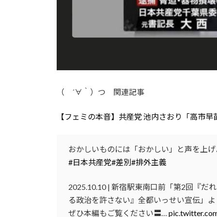
（ ´∀｀）つ 関連記事
【フェミの本音】共産党 池内さおり「高市早
おかしいものには「おかしい」と声を上げ
#日本共産党
#差別
#排外主義
2025.10.10 | 新宿駅東南口前「第
る政治を許さない』全都いっせい宣伝」よ
ぜひ本編もご覧ください〓…
pic.twitter.