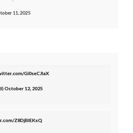
tober 11, 2025
witter.com/Gi0seCJlaX
8)
October 12, 2025
ter.com/Z8DjBlEKxQ