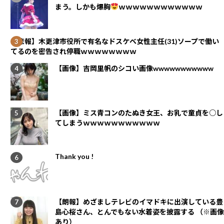
まう。しかも爆胸
ｗｗｗｗｗｗｗｗｗｗｗｗ
【悲報】木更津市役所で有名なドスケベ女性主任(31)ソープで働い
てるのを密告され停職ｗｗｗｗｗｗｗｗ
【画像】吉岡里帆のシコい画像wwwwwwwwwww
【画像】ミス青コンのたぬき女王、お乳で童貞を○し
てしまうｗｗｗｗｗｗｗｗｗｗｗ
Thank you !
【朗報】めざましテレビのイマドキに出演している豊
島心桜さん、とんでもない水着姿を披露する （※画像
あり）