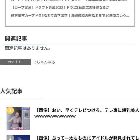
【カープ実況】ドラフト会議2025！ドラ1立石正広の獲得なるか
緒方孝市カープドラ3指名で青学出禁！澤﨑俊和の逆指名まで10年間スカウト出禁
関連記事
関連記事はありません。
5ちゃんねる
カテゴリー
人気記事
【画像】おい、早くテレビつけろ、テレ東に爆乳美人
wwwwwwwwwwww
【画像】ぶってー太もものJCアイドルが発見されてし