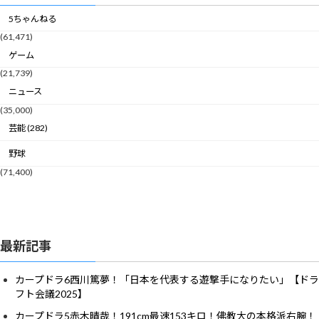
5ちゃんねる
(61,471)
ゲーム
(21,739)
ニュース
(35,000)
芸能 (282)
野球
(71,400)
最新記事
カープドラ6西川篤夢！「日本を代表する遊撃手になりたい」【ドラ
フト会議2025】
カープドラ5赤木晴哉！191cm最速153キロ！佛教大の本格派右腕！