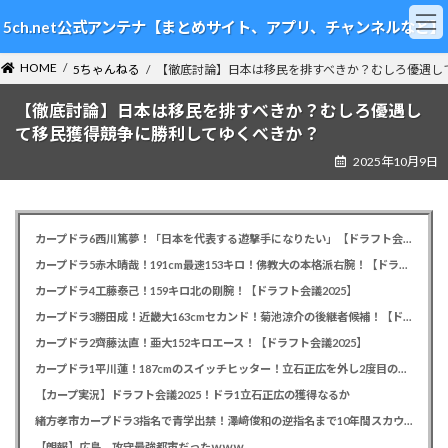
コ
ナ
5ch.net公式アンテナ【まとめサイト、アプリ、チャンネルなど】
ン
ビ
テ
ゲ
HOME
ン
ー
5ちゃんねる
【徹底討論】日本は移民を排すべきか？むしろ優遇し
ツ
シ
【徹底討論】日本は移民を排すべきか？むしろ優遇し
へ
ョ
ス
ン
て移民獲得競争に勝利してゆくべきか？
キ
に
2025年10月9日
ッ
移
プ
動
カープドラ6西川篤夢！「日本を代表する遊撃手になりたい」【ドラフト会議2025】
カープドラ5赤木晴哉！191cm最速153キロ！佛教大の本格派右腕！【ドラフト会議2025】
カープドラ4工藤泰己！159キロ北の剛腕！【ドラフト会議2025】
カープドラ3勝田成！近畿大163cmセカンド！菊池涼介の後継者候補！【ドラフト会議2025】
カープドラ2齊藤汰直！亜大152キロエース！【ドラフト会議2025】
カープドラ1平川蓮！187cmのスイッチヒッター！立石正広を外し2度目の重複も新井監督がクジを引き当てる！【ドラフト会議2025】
【カープ実況】ドラフト会議2025！ドラ1立石正広の獲得なるか
緒方孝市カープドラ3指名で青学出禁！澤﨑俊和の逆指名まで10年間スカウト出禁
【朗報】広島、攻守最強都市だったｗｗｗ