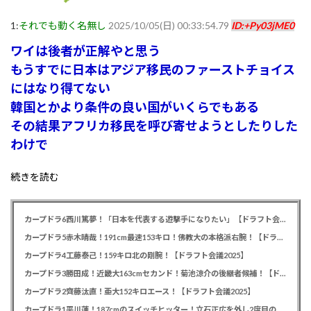
1:
それでも動く名無し
2025/10/05(日) 00:33:54.79
ID:+Py03jME0
ワイは後者が正解やと思う
もうすでに日本はアジア移民のファーストチョイス
にはなり得てない
韓国とかより条件の良い国がいくらでもある
その結果アフリカ移民を呼び寄せようとしたりした
わけで
続きを読む
カープドラ6西川篤夢！「日本を代表する遊撃手になりたい」【ドラフト会議2025】
カープドラ5赤木晴哉！191cm最速153キロ！佛教大の本格派右腕！【ドラフト会議2025】
カープドラ4工藤泰己！159キロ北の剛腕！【ドラフト会議2025】
カープドラ3勝田成！近畿大163cmセカンド！菊池涼介の後継者候補！【ドラフト会議2025】
カープドラ2齊藤汰直！亜大152キロエース！【ドラフト会議2025】
カープドラ1平川蓮！187cmのスイッチヒッター！立石正広を外し2度目の重複も新井監督がクジを引き当てる！【ドラフト会議2025】