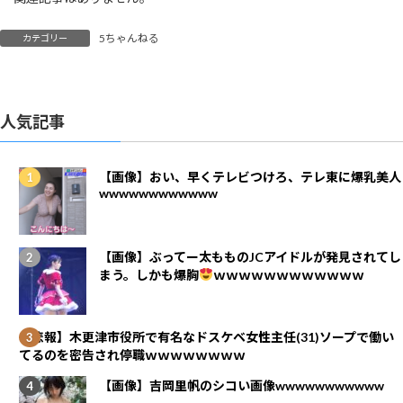
5ちゃんねる
カテゴリー
人気記事
【画像】おい、早くテレビつけろ、テレ東に爆乳美人
wwwwwwwwwwww
【画像】ぶってー太もものJCアイドルが発見されてし
まう。しかも爆胸
ｗｗｗｗｗｗｗｗｗｗｗｗ
【悲報】木更津市役所で有名なドスケベ女性主任(31)ソープで働い
てるのを密告され停職ｗｗｗｗｗｗｗｗ
【画像】吉岡里帆のシコい画像wwwwwwwwwww