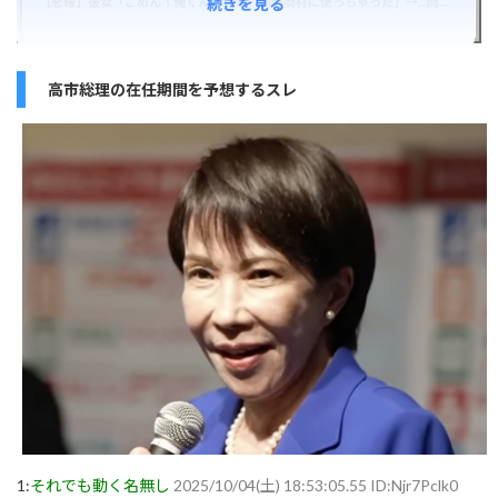
続きを見る
【悲報】彼女「ごめん！俺くんの貯金、情報商材に使っちゃった」→…問い詰めたらギャン泣きされたんだが俺が悪いのか？
高市総理の在任期間を予想するスレ
1:
それでも動く名無し
2025/10/04(土) 18:53:05.55 ID:Njr7Pclk0