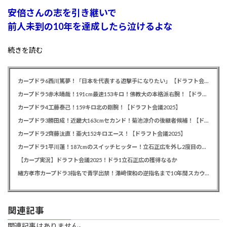
安倍さんの志を引き継いで
前人未到の10年を達成したら泣けるよな
続きを読む
カープドラ6西川篤夢！「日本を代表する遊撃手になりたい」【ドラフト会議2025】
カープドラ5赤木晴哉！191cm最速153キロ！佛教大の本格派右腕！【ドラフト会議2025】
カープドラ4工藤泰己！159キロ北の剛腕！【ドラフト会議2025】
カープドラ3勝田成！近畿大163cmセカンド！菊池涼介の後継者候補！【ドラフト会議2025】
カープドラ2齊藤汰直！亜大152キロエース！【ドラフト会議2025】
カープドラ1平川蓮！187cmのスイッチヒッター！立石正広を外し2度目の重複も新井監督がクジを引き当てる！【ドラフト会議2025】
【カープ実況】ドラフト会議2025！ドラ1立石正広の獲得なるか
緒方孝市カープドラ3指名で青学出禁！澤﨑俊和の逆指名まで10年間スカウト出禁
関連記事
関連記事はありません。