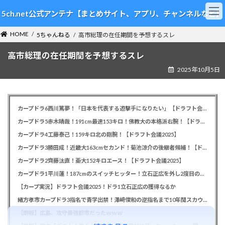
コ
ナ
5ch.net公式アンテナ【まとめサイト、アプリ、チャンネルなど】
ン
ビ
テ
ゲ
HOME
ン
ー
5ちゃんねる
高市総理の在任期間を予想するスレ
ツ
シ
高市総理の在任期間を予想するスレ
へ
ョ
ス
ン
2025年10月5日
キ
に
ッ
移
プ
動
カープドラ6西川篤夢！「日本を代表する遊撃手になりたい」【ドラフト会議2025】
カープドラ5赤木晴哉！191cm最速153キロ！佛教大の本格派右腕！【ドラフト会議2025】
カープドラ4工藤泰己！159キロ北の剛腕！【ドラフト会議2025】
カープドラ3勝田成！近畿大163cmセカンド！菊池涼介の後継者候補！【ドラフト会議2025】
カープドラ2齊藤汰直！亜大152キロエース！【ドラフト会議2025】
カープドラ1平川蓮！187cmのスイッチヒッター！立石正広を外し2度目の重複も新井監督がクジを引き当てる！【ドラフト会議2025】
【カープ実況】ドラフト会議2025！ドラ1立石正広の獲得なるか
緒方孝市カープドラ3指名で青学出禁！澤﨑俊和の逆指名まで10年間スカウト出禁
【朗報】広島、攻守最強都市だったｗｗｗ