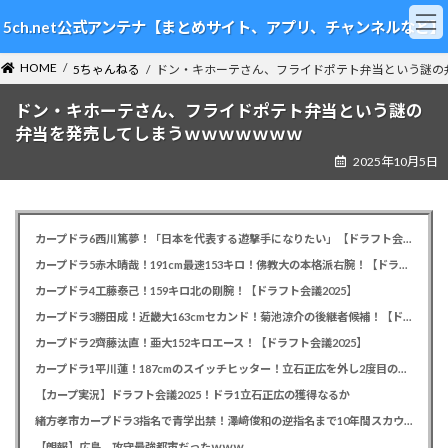
コ
ナ
5ch.net公式アンテナ【まとめサイト、アプリ、チャンネルなど】
ン
ビ
テ
ゲ
HOME
ン
ー
5ちゃんねる
ドン・キホーテさん、フライドポテト弁当という謎の
ツ
シ
ドン・キホーテさん、フライドポテト弁当という謎の
へ
ョ
ス
ン
弁当を発売してしまうｗｗｗｗｗｗｗ
キ
に
2025年10月5日
ッ
移
プ
動
カープドラ6西川篤夢！「日本を代表する遊撃手になりたい」【ドラフト会議2025】
カープドラ5赤木晴哉！191cm最速153キロ！佛教大の本格派右腕！【ドラフト会議2025】
カープドラ4工藤泰己！159キロ北の剛腕！【ドラフト会議2025】
カープドラ3勝田成！近畿大163cmセカンド！菊池涼介の後継者候補！【ドラフト会議2025】
カープドラ2齊藤汰直！亜大152キロエース！【ドラフト会議2025】
カープドラ1平川蓮！187cmのスイッチヒッター！立石正広を外し2度目の重複も新井監督がクジを引き当てる！【ドラフト会議2025】
【カープ実況】ドラフト会議2025！ドラ1立石正広の獲得なるか
緒方孝市カープドラ3指名で青学出禁！澤﨑俊和の逆指名まで10年間スカウト出禁
【朗報】広島、攻守最強都市だったｗｗｗ