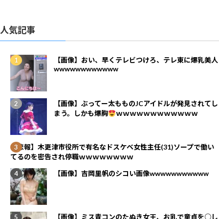
人気記事
【画像】おい、早くテレビつけろ、テレ東に爆乳美人
wwwwwwwwwwww
【画像】ぶってー太もものJCアイドルが発見されてし
まう。しかも爆胸
ｗｗｗｗｗｗｗｗｗｗｗｗ
【悲報】木更津市役所で有名なドスケベ女性主任(31)ソープで働い
てるのを密告され停職ｗｗｗｗｗｗｗｗ
【画像】吉岡里帆のシコい画像wwwwwwwwwww
【画像】ミス青コンのたぬき女王、お乳で童貞を○し