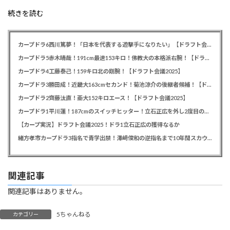
続きを読む
カープドラ6西川篤夢！「日本を代表する遊撃手になりたい」【ドラフト会議2025】
カープドラ5赤木晴哉！191cm最速153キロ！佛教大の本格派右腕！【ドラフト会議2025】
カープドラ4工藤泰己！159キロ北の剛腕！【ドラフト会議2025】
カープドラ3勝田成！近畿大163cmセカンド！菊池涼介の後継者候補！【ドラフト会議2025】
カープドラ2齊藤汰直！亜大152キロエース！【ドラフト会議2025】
カープドラ1平川蓮！187cmのスイッチヒッター！立石正広を外し2度目の重複も新井監督がクジを引き当てる！【ドラフト会議2025】
【カープ実況】ドラフト会議2025！ドラ1立石正広の獲得なるか
緒方孝市カープドラ3指名で青学出禁！澤﨑俊和の逆指名まで10年間スカウト出禁
関連記事
関連記事はありません。
5ちゃんねる
カテゴリー