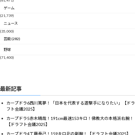
(61,471)
ゲーム
(21,739)
ニュース
(35,000)
芸能 (282)
野球
(71,400)
最新記事
カープドラ6西川篤夢！「日本を代表する遊撃手になりたい」【ドラ
フト会議2025】
カープドラ5赤木晴哉！191cm最速153キロ！佛教大の本格派右腕！
【ドラフト会議2025】
カープドラ4工藤泰己！159キロ北の剛腕！【ドラフト会議2025】