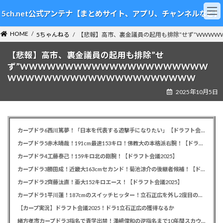
コ
ナ
5ch.net公式アンテナ【まとめサイト、アプリ、チャンネルなど】
ン
ビ
テ
ゲ
HOME
ン
ー
5ちゃんねる
【悲報】高市、裏金議員の起用も排除”せず”WWW
ツ
シ
【悲報】高市、裏金議員の起用も排除”せ
へ
ョ
ス
ン
ず”WWWWWWWWWWWWWWWWWWWWW
キ
に
WWWWWWWWWWWWWWWWWWWWW
ッ
移
2025年10月5日
プ
動
カープドラ6西川篤夢！「日本を代表する遊撃手になりたい」【ドラフト会議2025】
カープドラ5赤木晴哉！191cm最速153キロ！佛教大の本格派右腕！【ドラフト会議2025】
カープドラ4工藤泰己！159キロ北の剛腕！【ドラフト会議2025】
カープドラ3勝田成！近畿大163cmセカンド！菊池涼介の後継者候補！【ドラフト会議2025】
カープドラ2齊藤汰直！亜大152キロエース！【ドラフト会議2025】
カープドラ1平川蓮！187cmのスイッチヒッター！立石正広を外し2度目の重複も新井監督がクジを引き当てる！【ドラフト会議2025】
【カープ実況】ドラフト会議2025！ドラ1立石正広の獲得なるか
緒方孝市カープドラ3指名で青学出禁！澤﨑俊和の逆指名まで10年間スカウト出禁