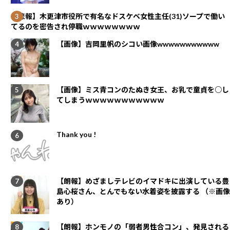
【悲報】木更津市役所で有名なドスケベ女性主任(31)ソープで働い
てるのを密告され停職ｗｗｗｗｗｗｗｗ
【画像】吉岡里帆のシコい画像wwwwwwwwwww
【画像】ミス青コンのたぬき女王、お乳で童貞を○し
てしまうｗｗｗｗｗｗｗｗｗｗｗ
Thank you !
【朗報】めざましテレビのイマドキに出演している豊
島心桜さん、とんでもない水着姿を披露する （※画像
あり）
【朗報】ホンモノの「弱者男性合コン」、発見される