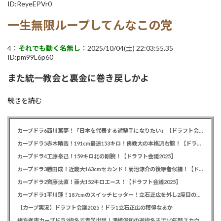
ID:ReyeEPVr0
一生無限ループしてんなこの党
4：
それでも動く名無し
：2025/10/04(土) 22:03:55.35
ID:pm99L6p60
また統一教会と裏金に巻き戻しかよ
続きを読む
カープドラ6西川篤夢！「日本を代表する遊撃手になりたい」【ドラフト会議2025】
カープドラ5赤木晴哉！191cm最速153キロ！佛教大の本格派右腕！【ドラフト会議2025】
カープドラ4工藤泰己！159キロ北の剛腕！【ドラフト会議2025】
カープドラ3勝田成！近畿大163cmセカンド！菊池涼介の後継者候補！【ドラフト会議2025】
カープドラ2齊藤汰直！亜大152キロエース！【ドラフト会議2025】
カープドラ1平川蓮！187cmのスイッチヒッター！立石正広を外し2度目の重複も新井監督がクジを引き当てる！【ドラフト会議2025】
【カープ実況】ドラフト会議2025！ドラ1立石正広の獲得なるか
緒方孝市カープドラ3指名で青学出禁！澤﨑俊和の逆指名まで10年間スカウト出禁