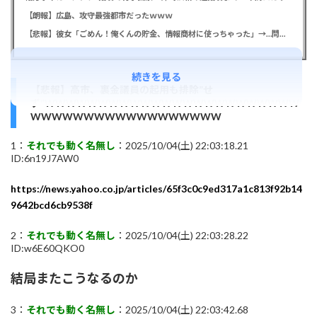
【朗報】広島、攻守最強都市だったｗｗｗ
【悲報】彼女「ごめん！俺くんの貯金、情報商材に使っちゃった」→…問い詰めたらギャン泣きされたんだが俺が悪いのか？
続きを見る
【悲報】高市、裏金議員の起用も排除”せ
ず”WWWWWWWWWWWWWWWWWWWWWWWW
WWWWWWWWWWWWWWWWWW
1：
それでも動く名無し
：2025/10/04(土) 22:03:18.21
ID:6n19J7AW0
https://news.yahoo.co.jp/articles/65f3c0c9ed317a1c813f92b14
9642bcd6cb9538f
2：
それでも動く名無し
：2025/10/04(土) 22:03:28.22
ID:w6E60QKO0
結局またこうなるのか
3：
それでも動く名無し
：2025/10/04(土) 22:03:42.68