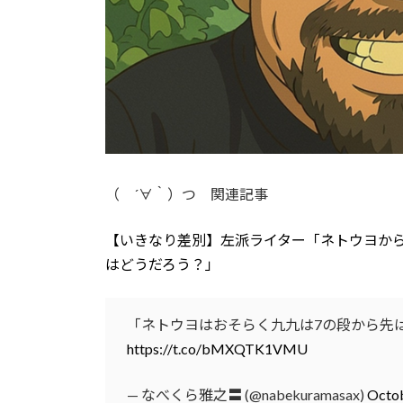
（ ´∀｀）つ 関連記事
【いきなり差別】左派ライター「ネトウヨか
はどうだろう？」
「ネトウヨはおそらく九九は7の段から先
https://t.co/bMXQTK1VMU
— なべくら雅之〓 (@nabekuramasax)
Octob