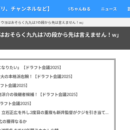
アプリ、チャンネルなど】
5ちゃんねる
ニュース
ウヨはおそらく九九は7の段から先は言えません！w」
はおそらく九九は7の段から先は言えません！w」
なりたい」【ドラフト会議2025】
教大の本格派右腕！【ドラフト会議2025】
フト会議2025】
池涼介の後継者候補！【ドラフト会議2025】
ラフト会議2025】
カープドラ1平川蓮！187cmのスイッチヒッター！立石正広を外し2度目の重複も新井監督がクジを引き当てる！【ドラフト会議2025】
正広の獲得なるか