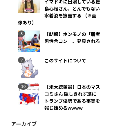
イマドキに出演している豊
島心桜さん、とんでもない
水着姿を披露する （※画
像あり）
【朗報】ホンモノの「弱者
男性合コン」、発見される
このサイトについて
【米大統領選】日本のマス
コミさん 隠しきれず遂に
トランプ優勢である事実を
報じ始めるwwww
アーカイブ