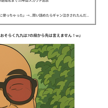
逆指名まで10年間スカウト出禁
【悲報】彼女「ごめん！俺くんの貯金、情報商材に使っちゃった」→…問い詰めたらギャン泣きされたんだが俺が悪いのか？
おそらく九九は7の段から先は言えません！w」