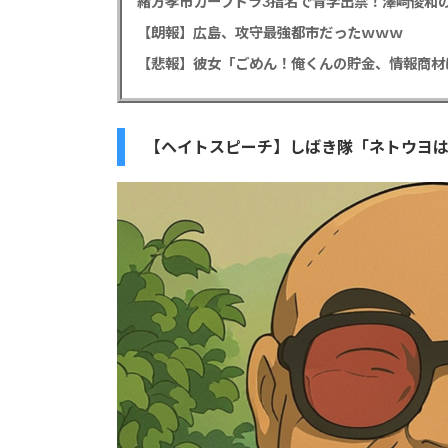
緒方孝市カープドラ3指名で青学出禁！澤﨑俊和の
【朗報】広島、攻守最強都市だったｗｗｗ
【ヘイトスピーチ】しばき隊「ネトウヨは