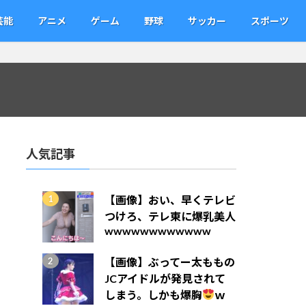
芸能
アニメ
ゲーム
野球
サッカー
スポーツ
人気記事
【画像】おい、早くテレビ
つけろ、テレ東に爆乳美人
wwwwwwwwwwww
【画像】ぶってー太ももの
JCアイドルが発見されて
しまう。しかも爆胸
ｗ