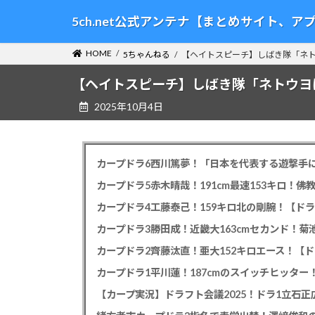
コ
ナ
5ch.net公式アンテナ【まとめサイト、
ン
ビ
テ
ゲ
HOME
5ちゃんねる
【ヘイトスピーチ】しばき隊「ネト
ン
ー
ツ
シ
【ヘイトスピーチ】しばき隊「ネトウヨ
へ
ョ
2025年10月4日
ス
ン
キ
に
ッ
移
プ
動
カープドラ6西川篤夢！「日本を代表する遊撃手に
カープドラ5赤木晴哉！191cm最速153キロ！佛
カープドラ4工藤泰己！159キロ北の剛腕！【ドラ
カープドラ3勝田成！近畿大163cmセカンド！菊
カープドラ2齊藤汰直！亜大152キロエース！【ド
【カープ実況】ドラフト会議2025！ドラ1立石