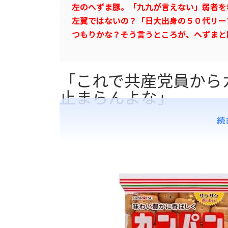
左のへずま豚。「九九が言えない」弱者を
左翼ではないの？「日大出身の５０代リー
つもりかな？そう言うところが、へずまと
「これで共産党員から
止まらんよな」
続