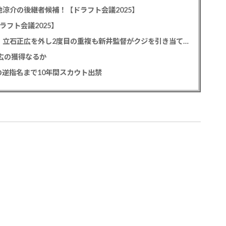
池涼介の後継者候補！【ドラフト会議2025】
ラフト会議2025】
カープドラ1平川蓮！187cmのスイッチヒッター！立石正広を外し2度目の重複も新井監督がクジを引き当てる！【ドラフト会議2025】
正広の獲得なるか
逆指名まで10年間スカウト出禁