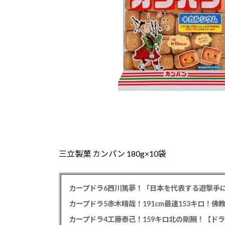
三立製菓 カンパン 180g×10袋
カープドラ6西川篤夢！「日本を代表する遊撃手に
カープドラ5赤木晴哉！191cm最速153キロ！佛
カープドラ4工藤泰己！159キロ北の剛腕！【ドラ