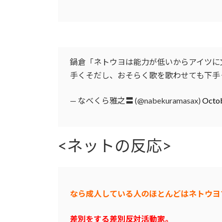
鍋倉「ネトウヨは能力が低いからアイツに
手くそだし、おそらく歌を歌わせても下手
— なべくら雅之〓 (@nabekuramasax)
Octob
<ネットの反応>
なら成人している人のほとんどはネトウヨ
差別をする差別反対活動家。