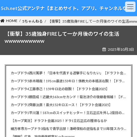
コ
ナ
5ch.net公式アンテナ【まとめサイト、アプリ、チャンネルなど】
ン
ビ
テ
ゲ
HOME
ン
ー
5ちゃんねる
【衝撃】35歳独身FIREして一か月後のワイの生活www
ツ
シ
【衝撃】35歳独身FIREして一か月後のワイの生活
へ
ョ
ス
ン
wwwwwwwwww
キ
に
2025年10月3日
ッ
移
プ
動
カープドラ6西川篤夢！「日本を代表する遊撃手になりたい」【ドラフト会議2025】
カープドラ5赤木晴哉！191cm最速153キロ！佛教大の本格派右腕！【ドラフト会議2025】
カープドラ4工藤泰己！159キロ北の剛腕！【ドラフト会議2025】
カープドラ3勝田成！近畿大163cmセカンド！菊池涼介の後継者候補！【ドラフト会議2025】
カープドラ2齊藤汰直！亜大152キロエース！【ドラフト会議2025】
カープドラ1平川蓮！187cmのスイッチヒッター！立石正広を外し2度目の重複も新井監督がクジを引き当てる！【ドラフト会議2025】
【カープ実況】ドラフト会議2025！ドラ1立石正広の獲得なるか
緒方孝市カープドラ3指名で青学出禁！澤﨑俊和の逆指名まで10年間スカウト出禁
【朗報】広島、攻守最強都市だったｗｗｗ