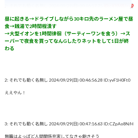
1:
それでも動く名無し
2024/09/29(日) 00:46:17.75
ID:cXYMBJ+x0
昼に起きる→ドライブしながら30キロ先のラーメン屋で昼
食→銭湯で2時間程潰す
→大型イオンを1時間徘徊（サーティーワンを食う）→ス
ーパーで夜食を買ってなんGしたりネットをして1日が終
わる
2:
それでも動く名無し
2024/09/29(日) 00:46:56.28 ID:yvF1H0Ft0
ええやん！
3:
それでも動く名無し
2024/09/29(日) 00:47:16.63 ID:CZpAo8N/H
無職はよっぽど人間関係充実してなきゃ飽きそう