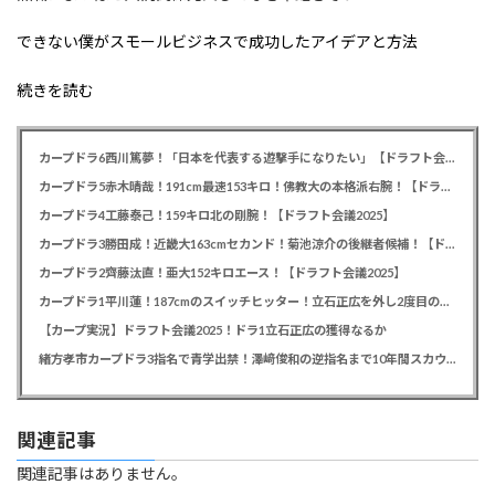
できない僕がスモールビジネスで成功したアイデアと方法
続きを読む
カープドラ6西川篤夢！「日本を代表する遊撃手になりたい」【ドラフト会議2025】
カープドラ5赤木晴哉！191cm最速153キロ！佛教大の本格派右腕！【ドラフト会議2025】
カープドラ4工藤泰己！159キロ北の剛腕！【ドラフト会議2025】
カープドラ3勝田成！近畿大163cmセカンド！菊池涼介の後継者候補！【ドラフト会議2025】
カープドラ2齊藤汰直！亜大152キロエース！【ドラフト会議2025】
カープドラ1平川蓮！187cmのスイッチヒッター！立石正広を外し2度目の重複も新井監督がクジを引き当てる！【ドラフト会議2025】
【カープ実況】ドラフト会議2025！ドラ1立石正広の獲得なるか
緒方孝市カープドラ3指名で青学出禁！澤﨑俊和の逆指名まで10年間スカウト出禁
関連記事
関連記事はありません。