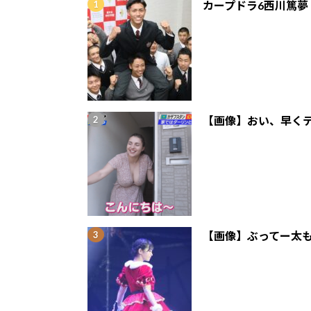
カープドラ6西川篤夢
【画像】おい、早くテ
【画像】ぶってー太も