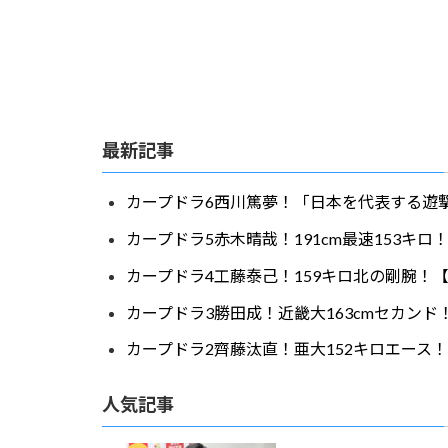
最新記事
カープドラ6西川篤夢！「日本を代表する遊撃
カープドラ5赤木晴哉！191cm最速153キ
カープドラ4工藤泰己！159キロ北の剛腕！【
カープドラ3勝田成！近畿大163cmセカンド
カープドラ2齊藤汰直！亜大152キロエース！
人気記事