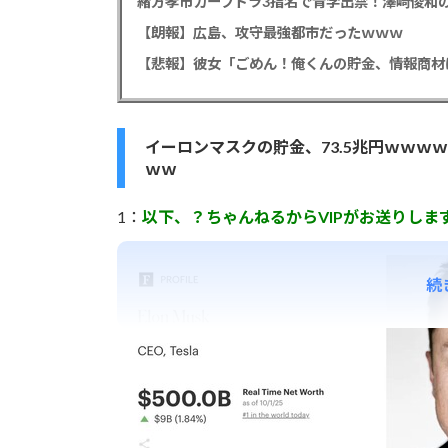
緒方孝市カープドラ3指名で青学出禁！澤﨑俊和の
【朗報】広島、攻守最強都市だったｗｗｗ
イーロンマスクの貯金、73.5兆円ｗｗ
ｗｗ
1：
以下、？ちゃんねるからVIPがお送りしま
続