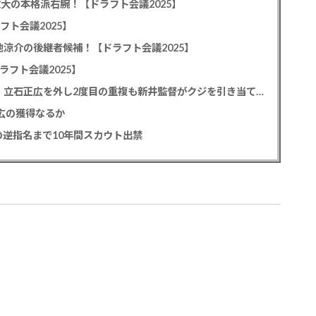
教大の本格派右腕！【ドラフト会議2025】
フト会議2025】
池涼介の後継者候補！【ドラフト会議2025】
ラフト会議2025】
カープドラ1平川蓮！187cmのスイッチヒッター！立石正広を外し2度目の重複も新井監督がクジを引き当てる！【ドラフト会議2025】
正広の獲得なるか
逆指名まで10年間スカウト出禁