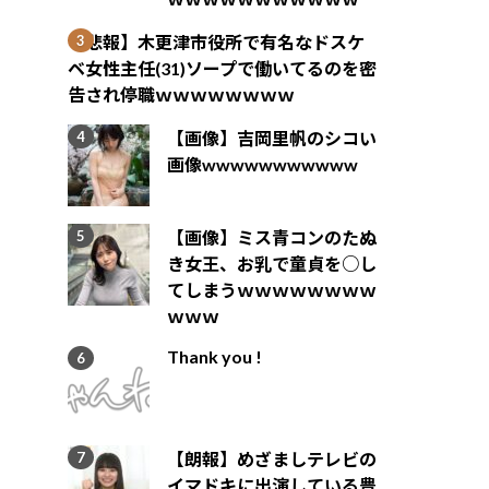
【悲報】木更津市役所で有名なドスケ
ベ女性主任(31)ソープで働いてるのを密
告され停職ｗｗｗｗｗｗｗｗ
【画像】吉岡里帆のシコい
画像wwwwwwwwwww
【画像】ミス青コンのたぬ
き女王、お乳で童貞を○し
てしまうｗｗｗｗｗｗｗｗ
ｗｗｗ
Thank you !
【朗報】めざましテレビの
イマドキに出演している豊