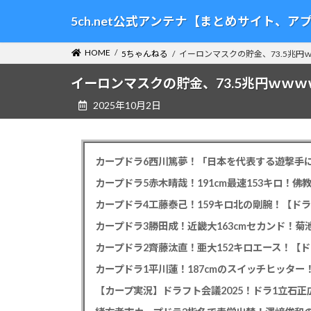
コ
ナ
5ch.net公式アンテナ【まとめサイト、
ン
ビ
テ
ゲ
HOME
5ちゃんねる
イーロンマスクの貯金、73.5兆
ン
ー
ツ
シ
イーロンマスクの貯金、73.5兆円ｗｗ
へ
ョ
2025年10月2日
ス
ン
キ
に
ッ
移
プ
動
カープドラ6西川篤夢！「日本を代表する遊撃手に
カープドラ5赤木晴哉！191cm最速153キロ！佛
カープドラ4工藤泰己！159キロ北の剛腕！【ドラ
カープドラ3勝田成！近畿大163cmセカンド！菊
カープドラ2齊藤汰直！亜大152キロエース！【ド
【カープ実況】ドラフト会議2025！ドラ1立石