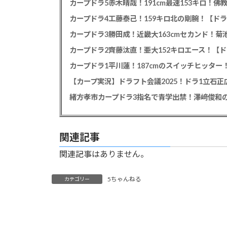
カープドラ5赤木晴哉！191cm最速153キロ！佛
カープドラ4工藤泰己！159キロ北の剛腕！【ドラ
カープドラ3勝田成！近畿大163cmセカンド！菊
カープドラ2齊藤汰直！亜大152キロエース！【ド
【カープ実況】ドラフト会議2025！ドラ1立石
緒方孝市カープドラ3指名で青学出禁！澤﨑俊和の
関連記事
関連記事はありません。
5ちゃんねる
カテゴリー