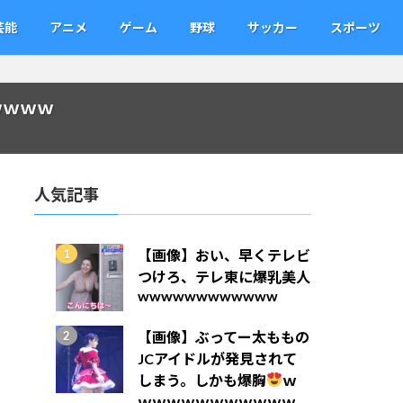
芸能
アニメ
ゲーム
野球
サッカー
スポーツ
ｗｗｗｗ
人気記事
【画像】おい、早くテレビ
つけろ、テレ東に爆乳美人
wwwwwwwwwwww
【画像】ぶってー太ももの
JCアイドルが発見されて
しまう。しかも爆胸
ｗ
ｗｗｗｗｗｗｗｗｗｗｗ