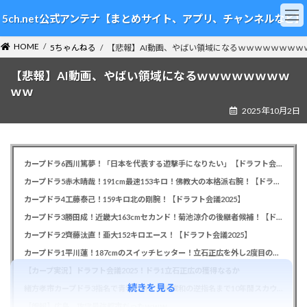
コ
ナ
5ch.net公式アンテナ【まとめサイト、アプリ、チャンネルなど】
ン
ビ
テ
ゲ
HOME
ン
ー
5ちゃんねる
【悲報】AI動画、やばい領域になるｗｗｗｗｗｗｗｗ
ツ
シ
【悲報】AI動画、やばい領域になるｗｗｗｗｗｗｗｗ
へ
ョ
ス
ン
ｗｗ
キ
に
2025年10月2日
ッ
移
プ
動
カープドラ6西川篤夢！「日本を代表する遊撃手になりたい」【ドラフト会議2025】
カープドラ5赤木晴哉！191cm最速153キロ！佛教大の本格派右腕！【ドラフト会議2025】
カープドラ4工藤泰己！159キロ北の剛腕！【ドラフト会議2025】
カープドラ3勝田成！近畿大163cmセカンド！菊池涼介の後継者候補！【ドラフト会議2025】
カープドラ2齊藤汰直！亜大152キロエース！【ドラフト会議2025】
カープドラ1平川蓮！187cmのスイッチヒッター！立石正広を外し2度目の重複も新井監督がクジを引き当てる！【ドラフト会議2025】
【カープ実況】ドラフト会議2025！ドラ1立石正広の獲得なるか
続きを見る
緒方孝市カープドラ3指名で青学出禁！澤﨑俊和の逆指名まで10年間スカウト出禁
【朗報】広島、攻守最強都市だったｗｗｗ