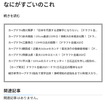
なにがすごいのこれ
続きを読む
カープドラ6西川篤夢！「日本を代表する遊撃手になりたい」【ドラフト会議2025】
カープドラ5赤木晴哉！191cm最速153キロ！佛教大の本格派右腕！【ドラフト会議2025】
カープドラ4工藤泰己！159キロ北の剛腕！【ドラフト会議2025】
カープドラ3勝田成！近畿大163cmセカンド！菊池涼介の後継者候補！【ドラフト会議2025】
カープドラ2齊藤汰直！亜大152キロエース！【ドラフト会議2025】
カープドラ1平川蓮！187cmのスイッチヒッター！立石正広を外し2度目の重複も新井監督がクジを引き当てる！【ドラフト会議2025】
【カープ実況】ドラフト会議2025！ドラ1立石正広の獲得なるか
緒方孝市カープドラ3指名で青学出禁！澤﨑俊和の逆指名まで10年間スカウト出禁
関連記事
関連記事はありません。