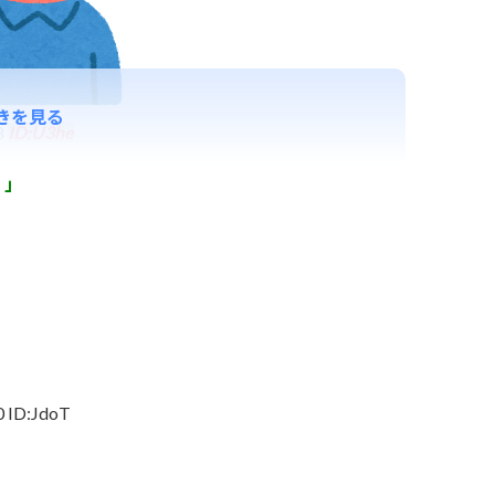
きを見る
8
ID:U3he
？」
0 ID:JdoT