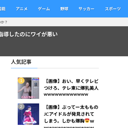
芸能
アニメ
ゲーム
野球
サッカー
スポーツ
のか？
指導したのにワイが悪い
人気記事
【画像】おい、早くテレビ
つけろ、テレ東に爆乳美人
wwwwwwwwwwww
【画像】ぶってー太ももの
JCアイドルが発見されて
しまう。しかも爆胸
ｗ
ｗｗｗｗｗｗｗｗｗｗｗ