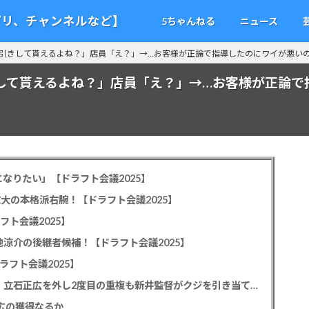
アプリ、チャンネルなど】
5ちゃんねる
ニュース
引きして貰えるよね？」店員「え？」→…お客様が正論で指導したのにワイが悪い
して貰えるよね？」店員「え？」→…お客様が正論で
なりたい」【ドラフト会議2025】
教大の本格派右腕！【ドラフト会議2025】
フト会議2025】
池涼介の後継者候補！【ドラフト会議2025】
ラフト会議2025】
カープドラ1平川蓮！187cmのスイッチヒッター！立石正広を外し2度目の重複も新井監督がクジを引き当てる！【ドラフト会議2025】
正広の獲得なるか