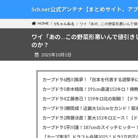
コ
ナ
5ch.net公式アンテナ【まとめサイト、
ン
ビ
テ
ゲ
HOME
5ちゃんねる
ワイ「あの…この野菜形悪いんで値
ン
ー
ツ
シ
ワイ「あの…この野菜形悪いんで値引き
へ
ョ
のか？
ス
ン
2025年10月1日
キ
に
ッ
移
プ
動
カープドラ6西川篤夢！「日本を代表する遊撃手に
カープドラ5赤木晴哉！191cm最速153キロ！佛
カープドラ4工藤泰己！159キロ北の剛腕！【ドラ
カープドラ3勝田成！近畿大163cmセカンド！菊
カープドラ2齊藤汰直！亜大152キロエース！【ド
【カープ実況】ドラフト会議2025！ドラ1立石