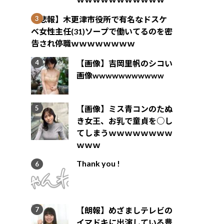
【悲報】木更津市役所で有名なドスケ
ベ女性主任(31)ソープで働いてるのを密
告され停職ｗｗｗｗｗｗｗｗ
【画像】吉岡里帆のシコい
画像wwwwwwwwwww
【画像】ミス青コンのたぬ
き女王、お乳で童貞を○し
てしまうｗｗｗｗｗｗｗｗ
ｗｗｗ
Thank you !
【朗報】めざましテレビの
イマドキに出演している豊