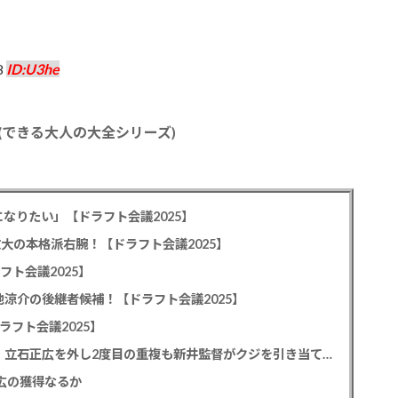
8
ID:U3he
(できる大人の大全シリーズ)
なりたい」【ドラフト会議2025】
教大の本格派右腕！【ドラフト会議2025】
フト会議2025】
池涼介の後継者候補！【ドラフト会議2025】
ラフト会議2025】
カープドラ1平川蓮！187cmのスイッチヒッター！立石正広を外し2度目の重複も新井監督がクジを引き当てる！【ドラフト会議2025】
正広の獲得なるか