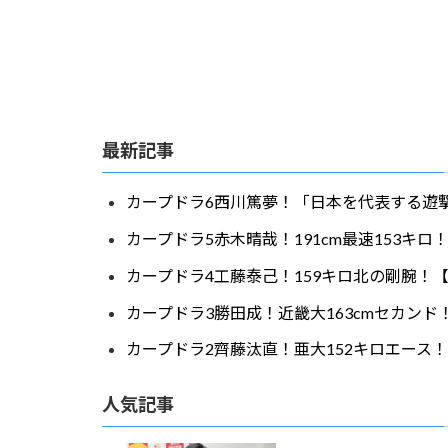
最新記事
カープドラ6西川篤夢！「日本を代表する遊撃
カープドラ5赤木晴哉！191cm最速153キ
カープドラ4工藤泰己！159キロ北の剛腕！【
カープドラ3勝田成！近畿大163cmセカンド
カープドラ2齊藤汰直！亜大152キロエース！
人気記事