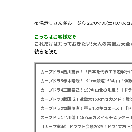
4:
名無しさん＠おーぷん
23/09/30(土) 07:06:1
こっちはお客様だぞ
これだけは知っておきたい!大人の常識力大全 
続きを読む
カープドラ6西川篤夢！「日本を代表する遊撃手に
カープドラ5赤木晴哉！191cm最速153キロ！佛
カープドラ4工藤泰己！159キロ北の剛腕！【ドラ
カープドラ3勝田成！近畿大163cmセカンド！菊
カープドラ2齊藤汰直！亜大152キロエース！【ド
【カープ実況】ドラフト会議2025！ドラ1立石