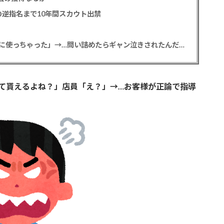
逆指名まで10年間スカウト出禁
【悲報】彼女「ごめん！俺くんの貯金、情報商材に使っちゃった」→…問い詰めたらギャン泣きされたんだが俺が悪いのか？
て貰えるよね？」店員「え？」→…お客様が正論で指導