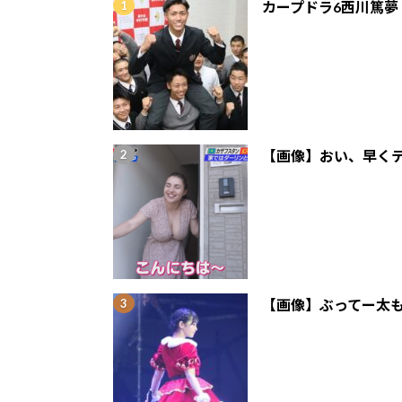
カープドラ6西川篤夢
【画像】おい、早くテ
【画像】ぶってー太も