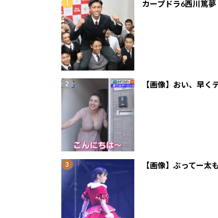
カープドラ6西川篤夢
【画像】おい、早くテ
【画像】ぶってー太も