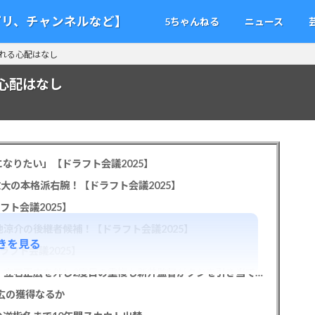
アプリ、チャンネルなど】
5ちゃんねる
ニュース
。折れる心配はなし
る心配はなし
なりたい」【ドラフト会議2025】
教大の本格派右腕！【ドラフト会議2025】
フト会議2025】
池涼介の後継者候補！【ドラフト会議2025】
きを見る
ラフト会議2025】
カープドラ1平川蓮！187cmのスイッチヒッター！立石正広を外し2度目の重複も新井監督がクジを引き当てる！【ドラフト会議2025】
正広の獲得なるか