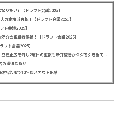
なりたい」【ドラフト会議2025】
教大の本格派右腕！【ドラフト会議2025】
フト会議2025】
池涼介の後継者候補！【ドラフト会議2025】
ラフト会議2025】
カープドラ1平川蓮！187cmのスイッチヒッター！立石正広を外し2度目の重複も新井監督がクジを引き当てる！【ドラフト会議2025】
正広の獲得なるか
逆指名まで10年間スカウト出禁