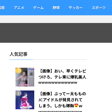
芸能
アニメ
ゲーム
野球
サッカー
スポーツ
人気記事
【画像】おい、早くテレビ
つけろ、テレ東に爆乳美人
wwwwwwwwwwww
【画像】ぶってー太ももの
JCアイドルが発見されて
しまう。しかも爆胸
ｗ
ｗｗｗｗｗｗｗｗｗｗｗ