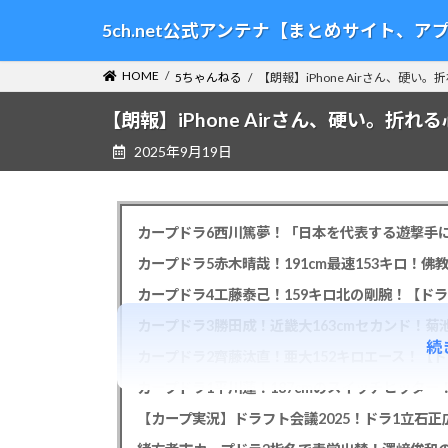
コ
ナ
5ch.net公式アンテナ【まとめサイト、
ン
ビ
テ
ゲ
HOME
5ちゃんねる
【朗報】iPhone Airさん、硬い
ン
ー
ツ
シ
【朗報】iPhone Airさん、硬い。折れ
へ
ョ
2025年9月19日
ス
ン
キ
に
ッ
移
プ
動
カープドラ6西川篤夢！「日本を代表する遊撃手に
カープドラ5赤木晴哉！191cm最速153キロ！佛
カープドラ4工藤泰己！159キロ北の剛腕！【ドラ
カープドラ3勝田成！近畿大163cmセカンド！菊
続
カープドラ2齊藤汰直！亜大152キロエース！【ド
【カープ実況】ドラフト会議2025！ドラ1立石