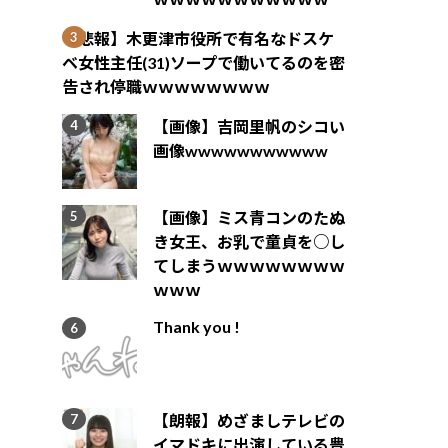
【悲報】木更津市役所で有名なドスケ
ベ女性主任(31)ソープで働いてるのを密
告され停職ｗｗｗｗｗｗｗｗ
【画像】吉岡里帆のシコい
画像wwwwwwwwwww
【画像】ミス青コンのたぬ
き女王、お乳で童貞を○し
てしまうｗｗｗｗｗｗｗｗ
ｗｗｗ
Thank you !
【朗報】めざましテレビの
イマドキに出演している豊