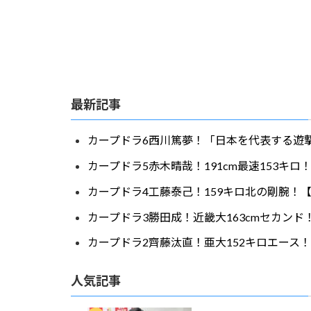
最新記事
カープドラ6西川篤夢！「日本を代表する遊撃
カープドラ5赤木晴哉！191cm最速153キ
カープドラ4工藤泰己！159キロ北の剛腕！【
カープドラ3勝田成！近畿大163cmセカンド
カープドラ2齊藤汰直！亜大152キロエース！
人気記事