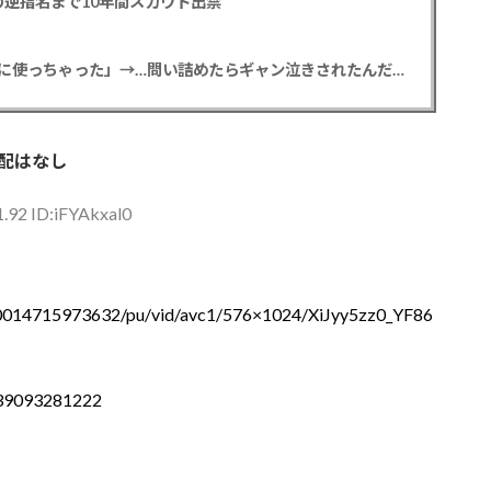
逆指名まで10年間スカウト出禁
【悲報】彼女「ごめん！俺くんの貯金、情報商材に使っちゃった」→…問い詰めたらギャン泣きされたんだが俺が悪いのか？
心配はなし
.92 ID:iFYAkxal0
770014715973632/pu/vid/avc1/576×1024/XiJyy5zz0_YF86
0039093281222