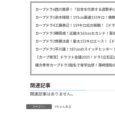
カープドラ6西川篤夢！「日本を代表する遊撃手に
カープドラ5赤木晴哉！191cm最速153キロ！佛
カープドラ4工藤泰己！159キロ北の剛腕！【ドラ
カープドラ3勝田成！近畿大163cmセカンド！菊
カープドラ2齊藤汰直！亜大152キロエース！【ド
【カープ実況】ドラフト会議2025！ドラ1立石
緒方孝市カープドラ3指名で青学出禁！澤﨑俊和の
関連記事
関連記事はありません。
5ちゃんねる
カテゴリー