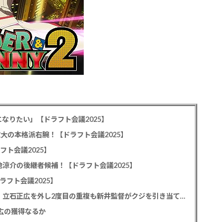
なりたい」【ドラフト会議2025】
教大の本格派右腕！【ドラフト会議2025】
フト会議2025】
池涼介の後継者候補！【ドラフト会議2025】
ラフト会議2025】
カープドラ1平川蓮！187cmのスイッチヒッター！立石正広を外し2度目の重複も新井監督がクジを引き当てる！【ドラフト会議2025】
正広の獲得なるか