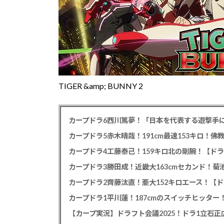
TIGER &amp; BUNNY 2
カープドラ6西川篤夢！「日本を代表する遊撃手に
カープドラ5赤木晴哉！191cm最速153キロ！佛
カープドラ4工藤泰己！159キロ北の剛腕！【ドラ
カープドラ3勝田成！近畿大163cmセカンド！菊
カープドラ2齊藤汰直！亜大152キロエース！【ド
【カープ実況】ドラフト会議2025！ドラ1立石