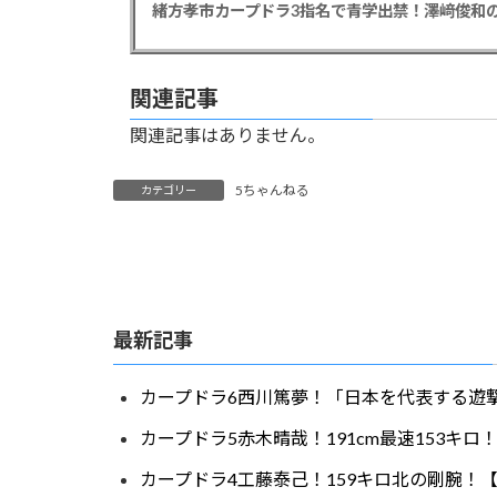
緒方孝市カープドラ3指名で青学出禁！澤﨑俊和の
関連記事
関連記事はありません。
5ちゃんねる
カテゴリー
最新記事
カープドラ6西川篤夢！「日本を代表する遊撃
カープドラ5赤木晴哉！191cm最速153キ
カープドラ4工藤泰己！159キロ北の剛腕！【