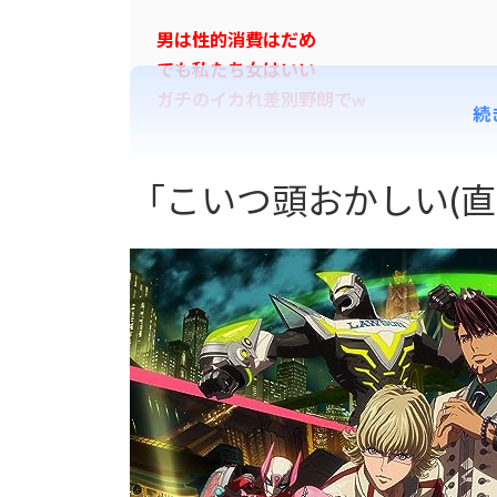
男は性的消費はだめ
でも私たち女はいい
ガチのイカれ差別野朗でw
続
「こいつ頭おかしい(直