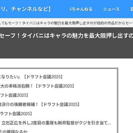
アプリ、チャンネルなど】
5ちゃんねる
ニュース
してもセーフ！タイバニはキャラの魅力を最大限押し出すのが目的の作品だからセー
もセーフ！タイバニはキャラの魅力を最大限押し出す
なりたい」【ドラフト会議2025】
教大の本格派右腕！【ドラフト会議2025】
フト会議2025】
池涼介の後継者候補！【ドラフト会議2025】
ラフト会議2025】
カープドラ1平川蓮！187cmのスイッチヒッター！立石正広を外し2度目の重複も新井監督がクジを引き当てる！【ドラフト会議2025】
正広の獲得なるか