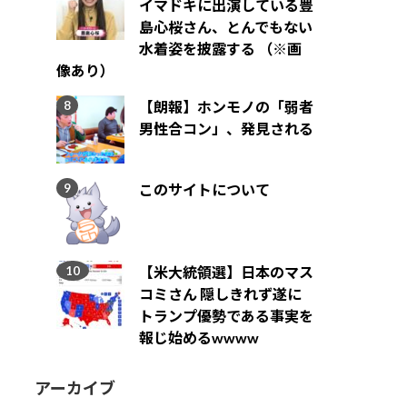
イマドキに出演している豊
島心桜さん、とんでもない
水着姿を披露する （※画
像あり）
【朗報】ホンモノの「弱者
男性合コン」、発見される
このサイトについて
【米大統領選】日本のマス
コミさん 隠しきれず遂に
トランプ優勢である事実を
報じ始めるwwww
アーカイブ