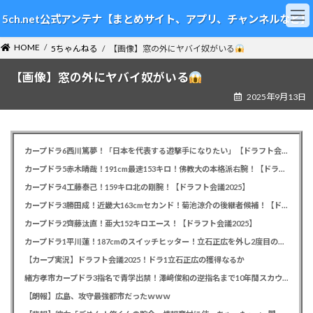
コ
ナ
5ch.net公式アンテナ【まとめサイト、アプリ、チャンネルなど】
ン
ビ
テ
ゲ
HOME
ン
ー
5ちゃんねる
【画像】窓の外にヤバイ奴がいる
ツ
シ
【画像】窓の外にヤバイ奴がいる
へ
ョ
ス
ン
2025年9月13日
キ
に
ッ
移
プ
動
カープドラ6西川篤夢！「日本を代表する遊撃手になりたい」【ドラフト会議2025】
カープドラ5赤木晴哉！191cm最速153キロ！佛教大の本格派右腕！【ドラフト会議2025】
カープドラ4工藤泰己！159キロ北の剛腕！【ドラフト会議2025】
カープドラ3勝田成！近畿大163cmセカンド！菊池涼介の後継者候補！【ドラフト会議2025】
カープドラ2齊藤汰直！亜大152キロエース！【ドラフト会議2025】
カープドラ1平川蓮！187cmのスイッチヒッター！立石正広を外し2度目の重複も新井監督がクジを引き当てる！【ドラフト会議2025】
【カープ実況】ドラフト会議2025！ドラ1立石正広の獲得なるか
緒方孝市カープドラ3指名で青学出禁！澤﨑俊和の逆指名まで10年間スカウト出禁
【朗報】広島、攻守最強都市だったｗｗｗ