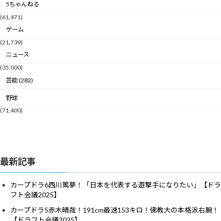
5ちゃんねる
(61,471)
ゲーム
(21,739)
ニュース
(35,000)
芸能 (282)
野球
(71,400)
最新記事
カープドラ6西川篤夢！「日本を代表する遊撃手になりたい」【ドラ
フト会議2025】
カープドラ5赤木晴哉！191cm最速153キロ！佛教大の本格派右腕！
【ドラフト会議2025】