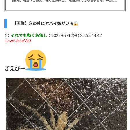
【悲報】彼女「ごめん！俺くんの貯金、情報商材に使っちゃった」→…問い詰めたらギャン泣きされたんだが俺が悪いのか？
【画像】窓の外にヤバイ奴がいる
1：
それでも動く名無し
：2025/09/12(金) 22:53:14.42
ID:wfUbFnVz0
ぎえぴー