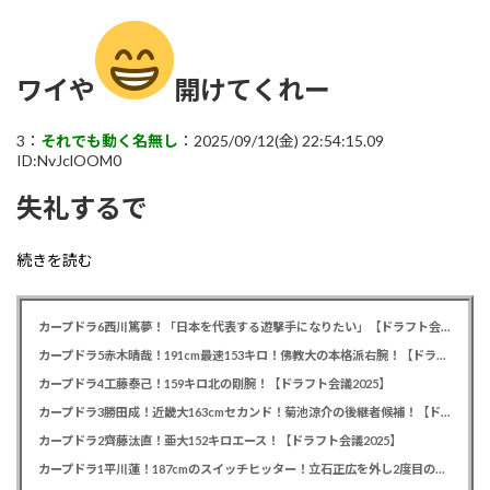
ワイや
開けてくれー
3：
それでも動く名無し
：2025/09/12(金) 22:54:15.09
ID:NvJclOOM0
失礼するで
続きを読む
カープドラ6西川篤夢！「日本を代表する遊撃手になりたい」【ドラフト会議2025】
カープドラ5赤木晴哉！191cm最速153キロ！佛教大の本格派右腕！【ドラフト会議2025】
カープドラ4工藤泰己！159キロ北の剛腕！【ドラフト会議2025】
カープドラ3勝田成！近畿大163cmセカンド！菊池涼介の後継者候補！【ドラフト会議2025】
カープドラ2齊藤汰直！亜大152キロエース！【ドラフト会議2025】
カープドラ1平川蓮！187cmのスイッチヒッター！立石正広を外し2度目の重複も新井監督がクジを引き当てる！【ドラフト会議2025】