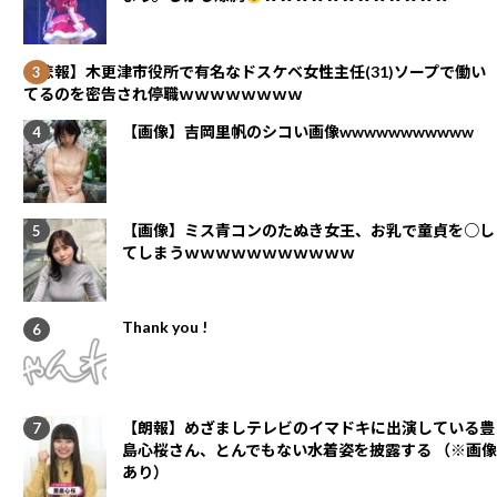
【悲報】木更津市役所で有名なドスケベ女性主任(31)ソープで働い
てるのを密告され停職ｗｗｗｗｗｗｗｗ
【画像】吉岡里帆のシコい画像wwwwwwwwwww
【画像】ミス青コンのたぬき女王、お乳で童貞を○し
てしまうｗｗｗｗｗｗｗｗｗｗｗ
Thank you !
【朗報】めざましテレビのイマドキに出演している豊
島心桜さん、とんでもない水着姿を披露する （※画像
あり）