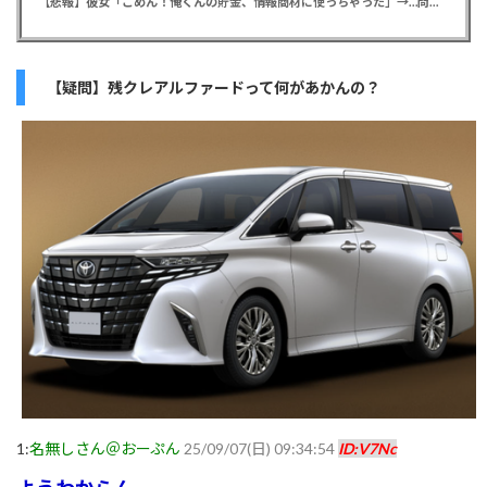
【悲報】彼女「ごめん！俺くんの貯金、情報商材に使っちゃった」→…問い詰めたらギャン泣きされたんだが俺が悪いのか？
【疑問】残クレアルファードって何があかんの？
1:
名無しさん＠おーぷん
25/09/07(日) 09:34:54
ID:V7Nc