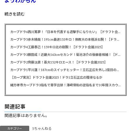
ようわからん
続きを読む
カープドラ6西川篤夢！「日本を代表する遊撃手になりたい」【ドラフト会議2025】
カープドラ5赤木晴哉！191cm最速153キロ！佛教大の本格派右腕！【ドラフト会議2025】
カープドラ4工藤泰己！159キロ北の剛腕！【ドラフト会議2025】
カープドラ3勝田成！近畿大163cmセカンド！菊池涼介の後継者候補！【ドラフト会議2025】
カープドラ2齊藤汰直！亜大152キロエース！【ドラフト会議2025】
カープドラ1平川蓮！187cmのスイッチヒッター！立石正広を外し2度目の重複も新井監督がクジを引き当てる！【ドラフト会議2025】
【カープ実況】ドラフト会議2025！ドラ1立石正広の獲得なるか
緒方孝市カープドラ3指名で青学出禁！澤﨑俊和の逆指名まで10年間スカウト出禁
関連記事
関連記事はありません。
5ちゃんねる
カテゴリー