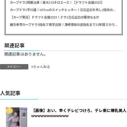
カープドラ2齊藤汰直！亜大152キロエース！【ドラフト会議2025】
カープドラ1平川蓮！187cmのスイッチヒッター！立石正広を外し2度目の重複も新井監督がクジを引き当てる！【ドラフト会議2025】
【カープ実況】ドラフト会議2025！ドラ1立石正広の獲得なるか
緒方孝市カープドラ3指名で青学出禁！澤﨑俊和の逆指名まで10年間スカウト出禁
関連記事
関連記事はありません。
5ちゃんねる
カテゴリー
人気記事
【画像】おい、早くテレビつけろ、テレ東に爆乳美人
wwwwwwwwwwww