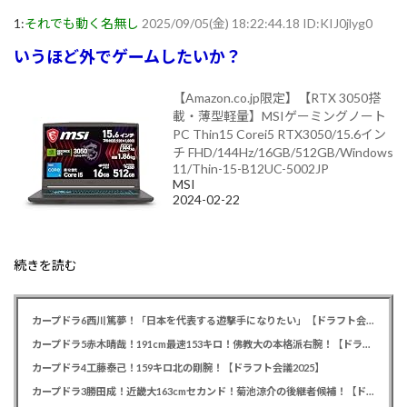
1:
それでも動く名無し
2025/09/05(金) 18:22:44.18 ID:KIJ0jlyg0
いうほど外でゲームしたいか？
【Amazon.co.jp限定】【RTX 3050搭
載・薄型軽量】MSIゲーミングノート
PC Thin15 Corei5 RTX3050/15.6イン
チ FHD/144Hz/16GB/512GB/Windows
11/Thin-15-B12UC-5002JP
MSI
2024-02-22
続きを読む
カープドラ6西川篤夢！「日本を代表する遊撃手になりたい」【ドラフト会議2025】
カープドラ5赤木晴哉！191cm最速153キロ！佛教大の本格派右腕！【ドラフト会議2025】
カープドラ4工藤泰己！159キロ北の剛腕！【ドラフト会議2025】
カープドラ3勝田成！近畿大163cmセカンド！菊池涼介の後継者候補！【ドラフト会議2025】