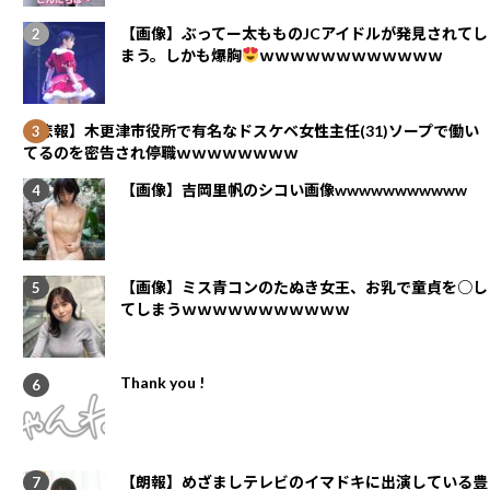
【画像】ぶってー太もものJCアイドルが発見されてし
まう。しかも爆胸
ｗｗｗｗｗｗｗｗｗｗｗｗ
【悲報】木更津市役所で有名なドスケベ女性主任(31)ソープで働い
てるのを密告され停職ｗｗｗｗｗｗｗｗ
【画像】吉岡里帆のシコい画像wwwwwwwwwww
【画像】ミス青コンのたぬき女王、お乳で童貞を○し
てしまうｗｗｗｗｗｗｗｗｗｗｗ
Thank you !
【朗報】めざましテレビのイマドキに出演している豊