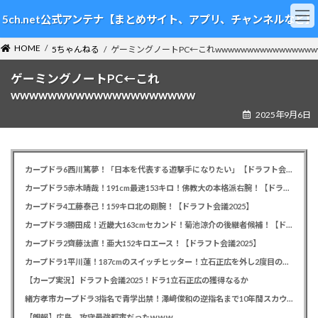
コ
ナ
5ch.net公式アンテナ【まとめサイト、アプリ、チャンネルなど】
ン
ビ
テ
ゲ
HOME
ン
ー
5ちゃんねる
ゲーミングノートPC←これwwwwwwwwwwwwwwww
ツ
シ
ゲーミングノートPC←これ
へ
ョ
ス
ン
wwwwwwwwwwwwwwwwwwww
キ
に
2025年9月6日
ッ
移
プ
動
カープドラ6西川篤夢！「日本を代表する遊撃手になりたい」【ドラフト会議2025】
カープドラ5赤木晴哉！191cm最速153キロ！佛教大の本格派右腕！【ドラフト会議2025】
カープドラ4工藤泰己！159キロ北の剛腕！【ドラフト会議2025】
カープドラ3勝田成！近畿大163cmセカンド！菊池涼介の後継者候補！【ドラフト会議2025】
カープドラ2齊藤汰直！亜大152キロエース！【ドラフト会議2025】
カープドラ1平川蓮！187cmのスイッチヒッター！立石正広を外し2度目の重複も新井監督がクジを引き当てる！【ドラフト会議2025】
【カープ実況】ドラフト会議2025！ドラ1立石正広の獲得なるか
緒方孝市カープドラ3指名で青学出禁！澤﨑俊和の逆指名まで10年間スカウト出禁
【朗報】広島、攻守最強都市だったｗｗｗ