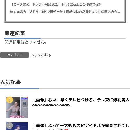
【カープ実況】ドラフト会議2025！ドラ1立石正広の獲得なるか
緒方孝市カープドラ3指名で青学出禁！澤﨑俊和の逆指名まで10年間スカウト出禁
関連記事
関連記事はありません。
5ちゃんねる
カテゴリー
人気記事
【画像】おい、早くテレビつけろ、テレ東に爆乳美人
wwwwwwwwwwww
【画像】ぶってー太もものJCアイドルが発見されてし