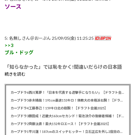
ソース
5:
名無しさん＠おーぷん
25/09/05(金) 11:25:25
ID:8P1N
>>3
ブル・ドッグ
「知らなかった」では恥をかく!間違いだらけの日本語
続きを読む
カープドラ6西川篤夢！「日本を代表する遊撃手になりたい」【ドラフト会議2025】
カープドラ5赤木晴哉！191cm最速153キロ！佛教大の本格派右腕！【ドラフト会議2025】
カープドラ4工藤泰己！159キロ北の剛腕！【ドラフト会議2025】
カープドラ3勝田成！近畿大163cmセカンド！菊池涼介の後継者候補！【ドラフト会議2025】
カープドラ2齊藤汰直！亜大152キロエース！【ドラフト会議2025】
カープドラ1平川蓮！187cmのスイッチヒッター！立石正広を外し2度目の重複も新井監督がクジを引き当てる！【ドラフト会議2025】