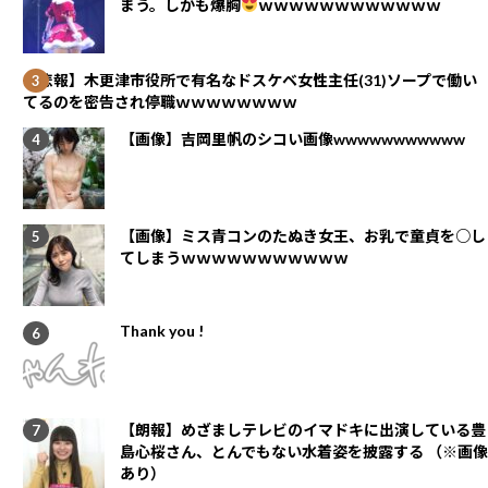
まう。しかも爆胸
ｗｗｗｗｗｗｗｗｗｗｗｗ
【悲報】木更津市役所で有名なドスケベ女性主任(31)ソープで働い
てるのを密告され停職ｗｗｗｗｗｗｗｗ
【画像】吉岡里帆のシコい画像wwwwwwwwwww
【画像】ミス青コンのたぬき女王、お乳で童貞を○し
てしまうｗｗｗｗｗｗｗｗｗｗｗ
Thank you !
【朗報】めざましテレビのイマドキに出演している豊
島心桜さん、とんでもない水着姿を披露する （※画像
あり）