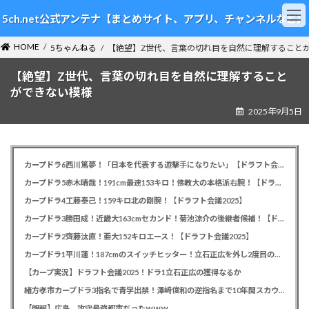
コ
ナ
5ch.net公式アンテナ【まとめサイト、アプリ、チャンネルなど】
ン
ビ
テ
ゲ
HOME
ン
ー
5ちゃんねる
【絶望】Z世代、言葉の切れ目を自然に理解すること
ツ
シ
【絶望】Z世代、言葉の切れ目を自然に理解すること
へ
ョ
ス
ン
ができない模様
キ
に
2025年9月5日
ッ
移
プ
動
カープドラ6西川篤夢！「日本を代表する遊撃手になりたい」【ドラフト会議2025】
カープドラ5赤木晴哉！191cm最速153キロ！佛教大の本格派右腕！【ドラフト会議2025】
カープドラ4工藤泰己！159キロ北の剛腕！【ドラフト会議2025】
カープドラ3勝田成！近畿大163cmセカンド！菊池涼介の後継者候補！【ドラフト会議2025】
カープドラ2齊藤汰直！亜大152キロエース！【ドラフト会議2025】
カープドラ1平川蓮！187cmのスイッチヒッター！立石正広を外し2度目の重複も新井監督がクジを引き当てる！【ドラフト会議2025】
【カープ実況】ドラフト会議2025！ドラ1立石正広の獲得なるか
緒方孝市カープドラ3指名で青学出禁！澤﨑俊和の逆指名まで10年間スカウト出禁
【朗報】広島、攻守最強都市だったｗｗｗ