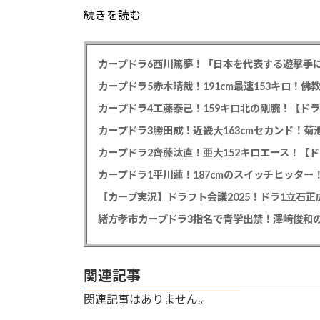
続きを読む
カープドラ6西川篤夢！「日本を代表する遊撃手に
カープドラ5赤木晴哉！191cm最速153キロ！佛
カープドラ4工藤泰己！159キロ北の剛腕！【ドラ
カープドラ3勝田成！近畿大163cmセカンド！菊
カープドラ2齊藤汰直！亜大152キロエース！【ド
【カープ実況】ドラフト会議2025！ドラ1立石
緒方孝市カープドラ3指名で青学出禁！澤﨑俊和の
関連記事
関連記事はありません。