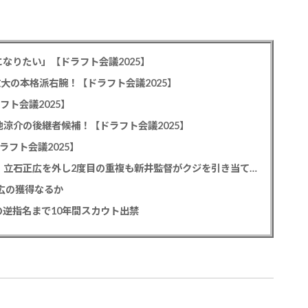
なりたい」【ドラフト会議2025】
教大の本格派右腕！【ドラフト会議2025】
フト会議2025】
池涼介の後継者候補！【ドラフト会議2025】
ラフト会議2025】
カープドラ1平川蓮！187cmのスイッチヒッター！立石正広を外し2度目の重複も新井監督がクジを引き当てる！【ドラフト会議2025】
正広の獲得なるか
逆指名まで10年間スカウト出禁