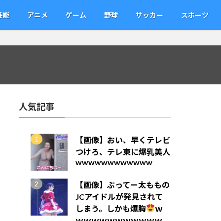
芸能
アニメ
ゲーム
野球
サッカー
スポーツ
人気記事
【画像】おい、早くテレビ
つけろ、テレ東に爆乳美人
wwwwwwwwwwww
【画像】ぶってー太ももの
JCアイドルが発見されて
しまう。しかも爆胸
ｗ
ｗｗｗｗｗｗｗｗｗｗｗ