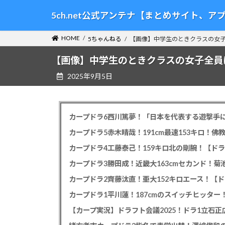
コ
ナ
5ch.net公式アンテナ【まとめサイト、
ン
ビ
テ
ゲ
HOME
5ちゃんねる
【画像】中学生のときクラスの女
ン
ー
ツ
シ
【画像】中学生のときクラスの女子全員
へ
ョ
2025年9月5日
ス
ン
キ
に
ッ
移
プ
動
カープドラ6西川篤夢！「日本を代表する遊撃手に
カープドラ5赤木晴哉！191cm最速153キロ！佛
カープドラ4工藤泰己！159キロ北の剛腕！【ドラ
カープドラ3勝田成！近畿大163cmセカンド！菊
カープドラ2齊藤汰直！亜大152キロエース！【ド
【カープ実況】ドラフト会議2025！ドラ1立石