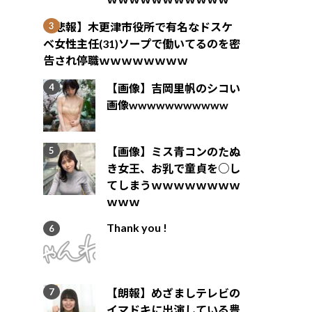
【悲報】木更津市役所で有名なドスケ
ベ女性主任(31)ソープで働いてるのを密
告され停職ｗｗｗｗｗｗｗｗ
【画像】吉岡里帆のシコい
画像wwwwwwwwwww
【画像】ミス青コンのたぬ
き女王、お乳で童貞を○し
てしまうｗｗｗｗｗｗｗｗ
ｗｗｗ
Thank you !
【朗報】めざましテレビの
イマドキに出演している豊