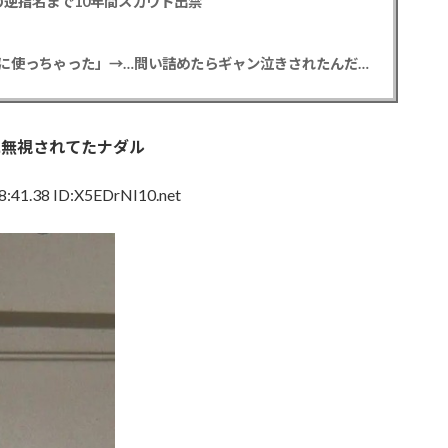
逆指名まで10年間スカウト出禁
【悲報】彼女「ごめん！俺くんの貯金、情報商材に使っちゃった」→…問い詰めたらギャン泣きされたんだが俺が悪いのか？
に無視されてたナダル
:41.38 ID:X5EDrNI10.net