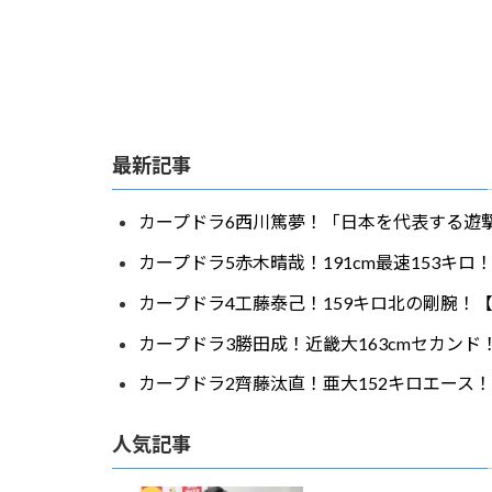
最新記事
カープドラ6西川篤夢！「日本を代表する遊撃
カープドラ5赤木晴哉！191cm最速153キ
カープドラ4工藤泰己！159キロ北の剛腕！【
カープドラ3勝田成！近畿大163cmセカンド
カープドラ2齊藤汰直！亜大152キロエース！
人気記事