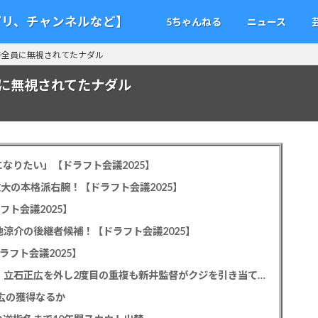
アプリ、チャンネルなど】
5ちゃんねる
ニュース
子全員に無視されてたナダル
に無視されてたナダル
なりたい」【ドラフト会議2025】
教大の本格派右腕！【ドラフト会議2025】
フト会議2025】
池涼介の後継者候補！【ドラフト会議2025】
ラフト会議2025】
カープドラ1平川蓮！187cmのスイッチヒッター！立石正広を外し2度目の重複も新井監督がクジを引き当てる！【ドラフト会議2025】
正広の獲得なるか