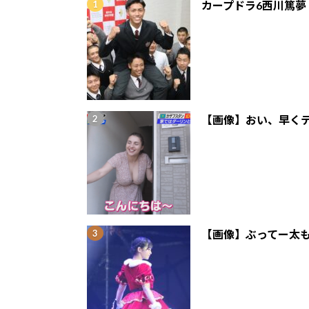
カープドラ6西川篤夢
【画像】おい、早くテ
【画像】ぶってー太も