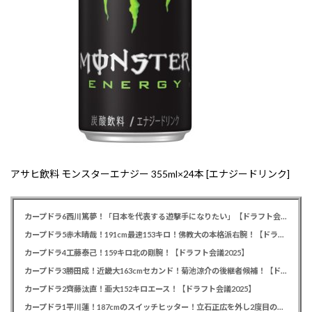
アサヒ飲料 モンスターエナジー 355ml×24本 [エナジードリンク]
カープドラ6西川篤夢！「日本を代表する遊撃手になりたい」【ドラフト会議2025】
カープドラ5赤木晴哉！191cm最速153キロ！佛教大の本格派右腕！【ドラフト会議2025】
カープドラ4工藤泰己！159キロ北の剛腕！【ドラフト会議2025】
カープドラ3勝田成！近畿大163cmセカンド！菊池涼介の後継者候補！【ドラフト会議2025】
カープドラ2齊藤汰直！亜大152キロエース！【ドラフト会議2025】
カープドラ1平川蓮！187cmのスイッチヒッター！立石正広を外し2度目の重複も新井監督がクジを引き当てる！【ドラフト会議2025】