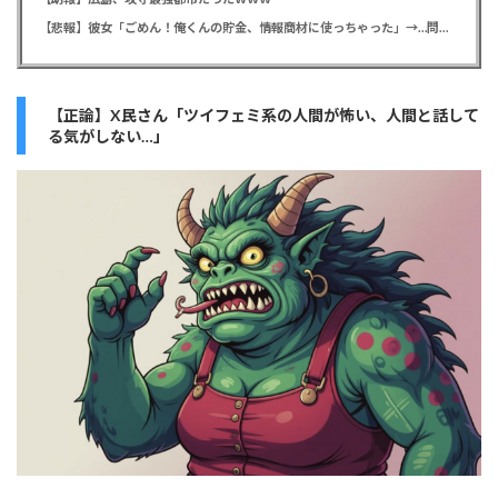
【悲報】彼女「ごめん！俺くんの貯金、情報商材に使っちゃった」→…問い詰めたらギャン泣きされたんだが俺が悪いのか？
【正論】X民さん「ツイフェミ系の人間が怖い、人間と話して
る気がしない…」