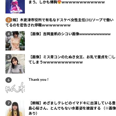
まう。しかも爆胸
ｗｗｗｗｗｗｗｗｗｗｗｗ
【悲報】木更津市役所で有名なドスケベ女性主任(31)ソープで働い
てるのを密告され停職ｗｗｗｗｗｗｗｗ
【画像】吉岡里帆のシコい画像wwwwwwwwwww
【画像】ミス青コンのたぬき女王、お乳で童貞を○し
てしまうｗｗｗｗｗｗｗｗｗｗｗ
Thank you !
【朗報】めざましテレビのイマドキに出演している豊
島心桜さん、とんでもない水着姿を披露する （※画像
あり）