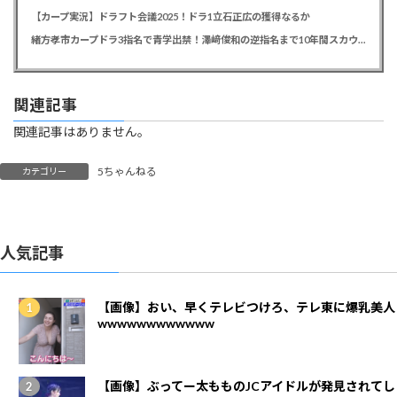
【カープ実況】ドラフト会議2025！ドラ1立石正広の獲得なるか
緒方孝市カープドラ3指名で青学出禁！澤﨑俊和の逆指名まで10年間スカウト出禁
関連記事
関連記事はありません。
5ちゃんねる
カテゴリー
人気記事
【画像】おい、早くテレビつけろ、テレ東に爆乳美人
wwwwwwwwwwww
【画像】ぶってー太もものJCアイドルが発見されてし