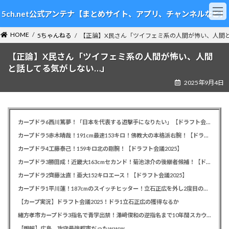
コ
ナ
5ch.net公式アンテナ【まとめサイト、アプリ、チャンネルなど】
ン
ビ
テ
ゲ
HOME
ン
ー
5ちゃんねる
【正論】X民さん「ツイフェミ系の人間が怖い、人間
ツ
シ
【正論】X民さん「ツイフェミ系の人間が怖い、人間
へ
ョ
ス
ン
と話してる気がしない…」
キ
に
2025年9月4日
ッ
移
プ
動
カープドラ6西川篤夢！「日本を代表する遊撃手になりたい」【ドラフト会議2025】
カープドラ5赤木晴哉！191cm最速153キロ！佛教大の本格派右腕！【ドラフト会議2025】
カープドラ4工藤泰己！159キロ北の剛腕！【ドラフト会議2025】
カープドラ3勝田成！近畿大163cmセカンド！菊池涼介の後継者候補！【ドラフト会議2025】
カープドラ2齊藤汰直！亜大152キロエース！【ドラフト会議2025】
カープドラ1平川蓮！187cmのスイッチヒッター！立石正広を外し2度目の重複も新井監督がクジを引き当てる！【ドラフト会議2025】
【カープ実況】ドラフト会議2025！ドラ1立石正広の獲得なるか
緒方孝市カープドラ3指名で青学出禁！澤﨑俊和の逆指名まで10年間スカウト出禁
【朗報】広島、攻守最強都市だったｗｗｗ