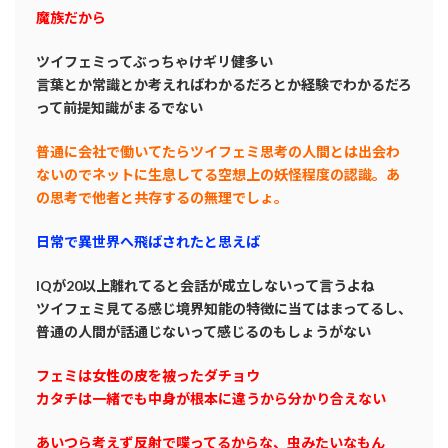
魔族だから
ツイフェミってぶっちゃけギリ健多い
言葉とか常識とか考えればわかるだろとか経験でわかるだろ
って前提知識がまるでない
普通に会社で働いてたらツイフェミ思考の人間とは出会わ
ないのでネットに生息してる空想上の妖怪程度の認識。あ
の思考で他者と共存するの無理でしょ。
日常で異世界へ飛ばされたと思えば
IQが20以上離れてると会話が成立しないって言うよね
ツイフェミ見てる感じ境界知能の特徴に当てはまってるし、
普通の人間が話通じないって感じるのもしょうがない
フェミは女性の皮を被ったダチョウ
カタチは一緒でも中身が根本に違うから分かり合えない
あいつら考えず反射で喋ってるからな、虫みたいなもん