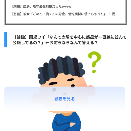
【朗報】広島、攻守最強都市だったｗｗｗ
【悲報】彼女「ごめん！俺くんの貯金、情報商材に使っちゃった」→…問い詰めたらギャン泣きされたんだが俺が悪いのか？
【論破】園児ワイ「なんで太陽を中心に惑星が一直線に並んで
公転してるの？」←お前らならなんて答える？
続きを見る