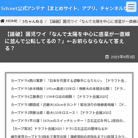
コ
ナ
5ch.net公式アンテナ【まとめサイト、アプリ、チャンネルなど】
ン
ビ
テ
ゲ
HOME
ン
ー
5ちゃんねる
【論破】園児ワイ「なんで太陽を中心に惑星が一直線
ツ
シ
【論破】園児ワイ「なんで太陽を中心に惑星が一直線
へ
ョ
ス
ン
に並んで公転してるの？」←お前らならなんて答え
キ
に
る？
ッ
移
2025年9月3日
プ
動
カープドラ6西川篤夢！「日本を代表する遊撃手になりたい」【ドラフト会議2025】
カープドラ5赤木晴哉！191cm最速153キロ！佛教大の本格派右腕！【ドラフト会議2025】
カープドラ4工藤泰己！159キロ北の剛腕！【ドラフト会議2025】
カープドラ3勝田成！近畿大163cmセカンド！菊池涼介の後継者候補！【ドラフト会議2025】
カープドラ2齊藤汰直！亜大152キロエース！【ドラフト会議2025】
カープドラ1平川蓮！187cmのスイッチヒッター！立石正広を外し2度目の重複も新井監督がクジを引き当てる！【ドラフト会議2025】
【カープ実況】ドラフト会議2025！ドラ1立石正広の獲得なるか
緒方孝市カープドラ3指名で青学出禁！澤﨑俊和の逆指名まで10年間スカウト出禁