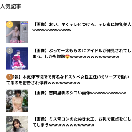
人気記事
【画像】おい、早くテレビつけろ、テレ東に爆乳美人
wwwwwwwwwwww
【画像】ぶってー太もものJCアイドルが発見されてし
まう。しかも爆胸
ｗｗｗｗｗｗｗｗｗｗｗｗ
【悲報】木更津市役所で有名なドスケベ女性主任(31)ソープで働い
てるのを密告され停職ｗｗｗｗｗｗｗｗ
【画像】吉岡里帆のシコい画像wwwwwwwwwww
【画像】ミス青コンのたぬき女王、お乳で童貞を○し
てしまうｗｗｗｗｗｗｗｗｗｗｗ