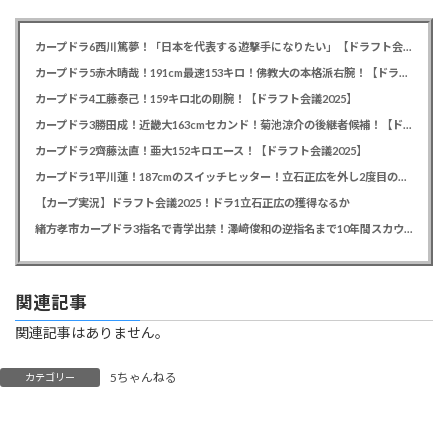
カープドラ6西川篤夢！「日本を代表する遊撃手になりたい」【ドラフト会議2025】
カープドラ5赤木晴哉！191cm最速153キロ！佛教大の本格派右腕！【ドラフト会議2025】
カープドラ4工藤泰己！159キロ北の剛腕！【ドラフト会議2025】
カープドラ3勝田成！近畿大163cmセカンド！菊池涼介の後継者候補！【ドラフト会議2025】
カープドラ2齊藤汰直！亜大152キロエース！【ドラフト会議2025】
カープドラ1平川蓮！187cmのスイッチヒッター！立石正広を外し2度目の重複も新井監督がクジを引き当てる！【ドラフト会議2025】
【カープ実況】ドラフト会議2025！ドラ1立石正広の獲得なるか
緒方孝市カープドラ3指名で青学出禁！澤﨑俊和の逆指名まで10年間スカウト出禁
関連記事
関連記事はありません。
5ちゃんねる
カテゴリー