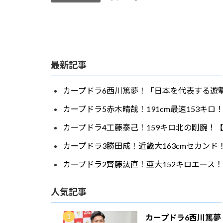
最新記事
カープドラ6西川篤夢！「日本を代表する遊撃
カープドラ5赤木晴哉！191cm最速153キ
カープドラ4工藤泰己！159キロ北の剛腕！【
カープドラ3勝田成！近畿大163cmセカンド
カープドラ2齊藤汰直！亜大152キロエース！
人気記事
カープドラ6西川篤夢