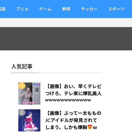
芸能
アニメ
ゲーム
野球
サッカー
スポーツ
人気記事
【画像】おい、早くテレビ
つけろ、テレ東に爆乳美人
wwwwwwwwwwww
【画像】ぶってー太ももの
JCアイドルが発見されて
しまう。しかも爆胸
ｗ