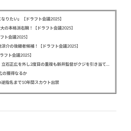
なりたい」【ドラフト会議2025】
教大の本格派右腕！【ドラフト会議2025】
フト会議2025】
池涼介の後継者候補！【ドラフト会議2025】
ラフト会議2025】
カープドラ1平川蓮！187cmのスイッチヒッター！立石正広を外し2度目の重複も新井監督がクジを引き当てる！【ドラフト会議2025】
正広の獲得なるか
逆指名まで10年間スカウト出禁