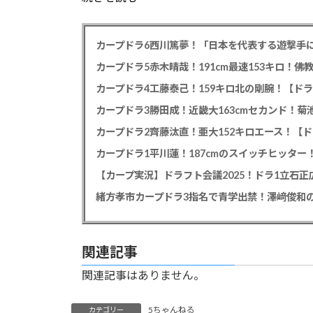
カープドラ6西川篤夢！「日本を代表する遊撃手に
カープドラ5赤木晴哉！191cm最速153キロ！佛
カープドラ4工藤泰己！159キロ北の剛腕！【ドラ
カープドラ3勝田成！近畿大163cmセカンド！菊
カープドラ2齊藤汰直！亜大152キロエース！【ド
【カープ実況】ドラフト会議2025！ドラ1立石
緒方孝市カープドラ3指名で青学出禁！澤﨑俊和の
関連記事
関連記事はありません。
5ちゃんねる
カテゴリー