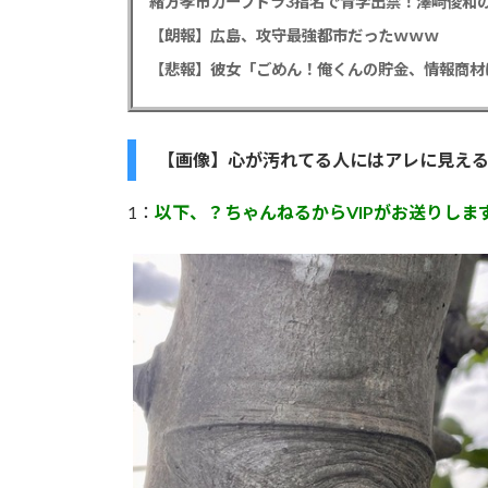
緒方孝市カープドラ3指名で青学出禁！澤﨑俊和の
【朗報】広島、攻守最強都市だったｗｗｗ
【画像】心が汚れてる人にはアレに見え
1：
以下、？ちゃんねるからVIPがお送りしま