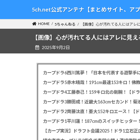
コ
ナ
5ch.net公式アンテナ【まとめサイト、
ン
ビ
テ
ゲ
HOME
5ちゃんねる
【画像】心が汚れてる人にはアレ
ン
ー
ツ
シ
【画像】心が汚れてる人にはアレに見え
へ
ョ
2025年9月2日
ス
ン
キ
に
ッ
移
プ
動
カープドラ6西川篤夢！「日本を代表する遊撃手に
カープドラ5赤木晴哉！191cm最速153キロ！佛
カープドラ4工藤泰己！159キロ北の剛腕！【ドラ
カープドラ3勝田成！近畿大163cmセカンド！菊
カープドラ2齊藤汰直！亜大152キロエース！【ド
【カープ実況】ドラフト会議2025！ドラ1立石