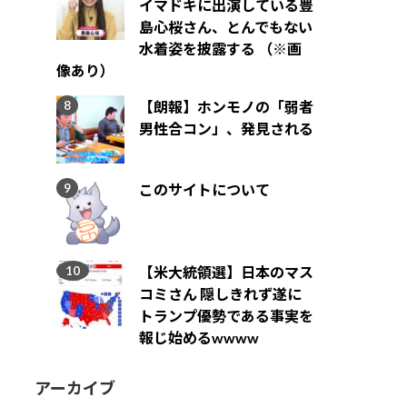
イマドキに出演している豊
島心桜さん、とんでもない
水着姿を披露する （※画
像あり）
【朗報】ホンモノの「弱者
男性合コン」、発見される
このサイトについて
【米大統領選】日本のマス
コミさん 隠しきれず遂に
トランプ優勢である事実を
報じ始めるwwww
アーカイブ