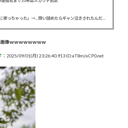
逆指名まで10年間スカウト出禁
【悲報】彼女「ごめん！俺くんの貯金、情報商材に使っちゃった」→…問い詰めたらギャン泣きされたんだが俺が悪いのか？
る画像ｗｗｗｗｗｗｗｗ
す
：2025/09/01(月) 23:26:40.913 ID:aT8mJxCP0.net