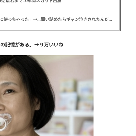
逆指名まで10年間スカウト出禁
【悲報】彼女「ごめん！俺くんの貯金、情報商材に使っちゃった」→…問い詰めたらギャン泣きされたんだが俺が悪いのか？
時の記憶がある」→９万いいね