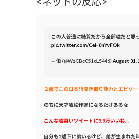
<ネットの反応>
この人普通に糖質だから全部嘘だと思
pic.twitter.com/CeH0nYvFOk
— 働 (@WzCBcC51cL5446)
August 31,
２歳でこの日本語聞き取り能力とエピソー
のちに天才嘘松作家になるだけあるな
こんな嘘臭いツイートに8.9万いいね…
自分も2歳下に弟いるけど、弟が生まれた