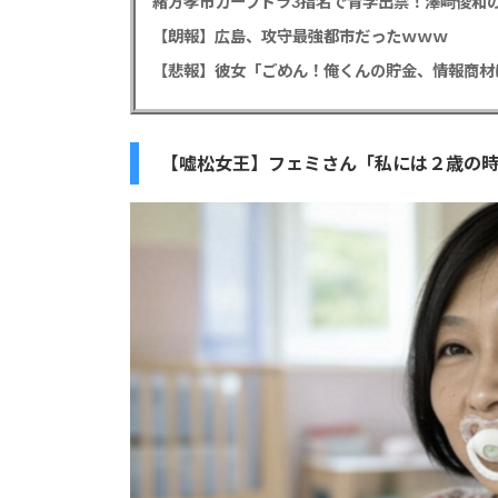
緒方孝市カープドラ3指名で青学出禁！澤﨑俊和の
【朗報】広島、攻守最強都市だったｗｗｗ
【嘘松女王】フェミさん「私には２歳の