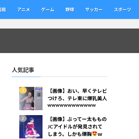
芸能
アニメ
ゲーム
野球
サッカー
スポーツ
人気記事
【画像】おい、早くテレビ
つけろ、テレ東に爆乳美人
wwwwwwwwwwww
【画像】ぶってー太ももの
JCアイドルが発見されて
しまう。しかも爆胸
ｗ