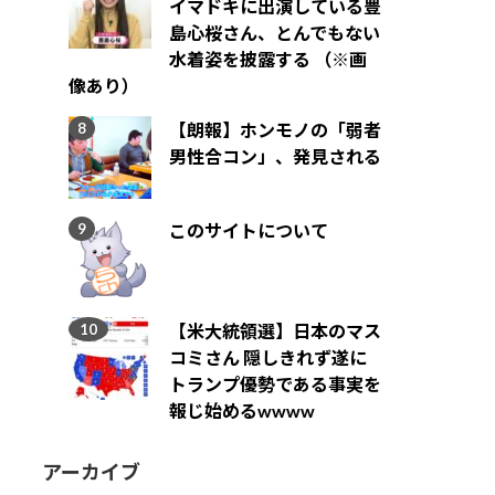
イマドキに出演している豊
島心桜さん、とんでもない
水着姿を披露する （※画
像あり）
【朗報】ホンモノの「弱者
男性合コン」、発見される
このサイトについて
【米大統領選】日本のマス
コミさん 隠しきれず遂に
トランプ優勢である事実を
報じ始めるwwww
アーカイブ