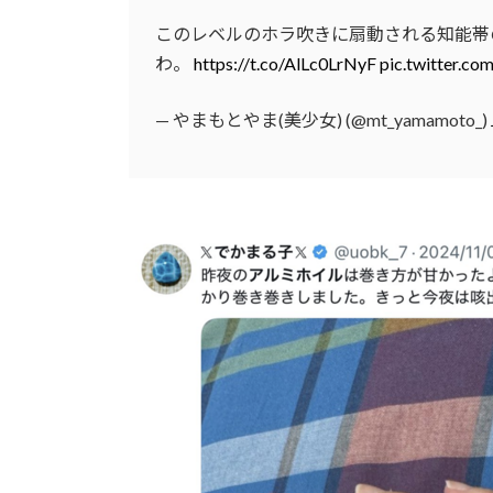
このレベルのホラ吹きに扇動される知能帯
わ。
https://t.co/AlLc0LrNyF
pic.twitter.c
— やまもとやま(美少女) (@mt_yamamoto_)