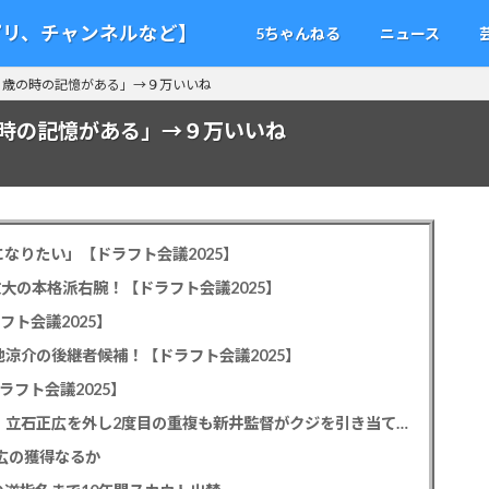
アプリ、チャンネルなど】
5ちゃんねる
ニュース
２歳の時の記憶がある」→９万いいね
時の記憶がある」→９万いいね
なりたい」【ドラフト会議2025】
教大の本格派右腕！【ドラフト会議2025】
フト会議2025】
池涼介の後継者候補！【ドラフト会議2025】
ラフト会議2025】
カープドラ1平川蓮！187cmのスイッチヒッター！立石正広を外し2度目の重複も新井監督がクジを引き当てる！【ドラフト会議2025】
正広の獲得なるか