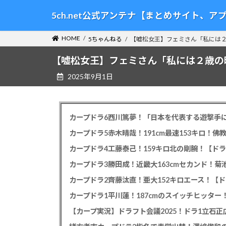
コ
ナ
5ch.net公式アンテナ【まとめサイト、
ン
ビ
テ
ゲ
HOME
5ちゃんねる
【嘘松女王】フェミさん「私には
ン
ー
ツ
シ
【嘘松女王】フェミさん「私には２歳の
へ
ョ
2025年9月1日
ス
ン
キ
に
ッ
移
プ
動
カープドラ6西川篤夢！「日本を代表する遊撃手に
カープドラ5赤木晴哉！191cm最速153キロ！佛
カープドラ4工藤泰己！159キロ北の剛腕！【ドラ
カープドラ3勝田成！近畿大163cmセカンド！菊
カープドラ2齊藤汰直！亜大152キロエース！【ド
【カープ実況】ドラフト会議2025！ドラ1立石