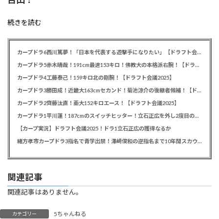
続きを読む
カープドラ6西川篤夢！「日本を代表する遊撃手になりたい」【ドラフト会議2025】
カープドラ5赤木晴哉！191cm最速153キロ！佛教大の本格派右腕！【ドラフト会議2025】
カープドラ4工藤泰己！159キロ北の剛腕！【ドラフト会議2025】
カープドラ3勝田成！近畿大163cmセカンド！菊池涼介の後継者候補！【ドラフト会議2025】
カープドラ2齊藤汰直！亜大152キロエース！【ドラフト会議2025】
カープドラ1平川蓮！187cmのスイッチヒッター！立石正広を外し2度目の重複も新井監督がクジを引き当てる！【ドラフト会議2025】
【カープ実況】ドラフト会議2025！ドラ1立石正広の獲得なるか
緒方孝市カープドラ3指名で青学出禁！澤﨑俊和の逆指名まで10年間スカウト出禁
関連記事
関連記事はありません。
5ちゃんねる
カテゴリー