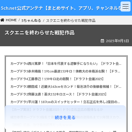
コ
ナ
5ch.net公式アンテナ【まとめサイト、アプリ、チャンネルなど】
ン
ビ
テ
ゲ
HOME
ン
ー
5ちゃんねる
スクエニを終わらせた戦犯作品
ツ
シ
スクエニを終わらせた戦犯作品
へ
ョ
ス
ン
2025年9月1日
キ
に
ッ
移
プ
動
カープドラ6西川篤夢！「日本を代表する遊撃手になりたい」【ドラフト会議2025】
カープドラ5赤木晴哉！191cm最速153キロ！佛教大の本格派右腕！【ドラフト会議2025】
カープドラ4工藤泰己！159キロ北の剛腕！【ドラフト会議2025】
カープドラ3勝田成！近畿大163cmセカンド！菊池涼介の後継者候補！【ドラフト会議2025】
カープドラ2齊藤汰直！亜大152キロエース！【ドラフト会議2025】
カープドラ1平川蓮！187cmのスイッチヒッター！立石正広を外し2度目の重複も新井監督がクジを引き当てる！【ドラフト会議2025】
【カープ実況】ドラフト会議2025！ドラ1立石正広の獲得なるか
続きを見る
緒方孝市カープドラ3指名で青学出禁！澤﨑俊和の逆指名まで10年間スカウト出禁
【朗報】広島、攻守最強都市だったｗｗｗ