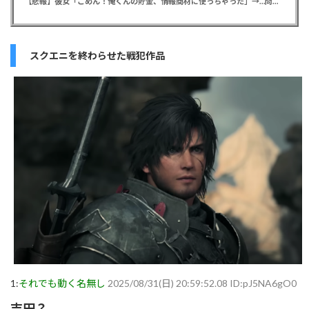
【悲報】彼女「ごめん！俺くんの貯金、情報商材に使っちゃった」→…問い詰めたらギャン泣きされたんだが俺が悪いのか？
スクエニを終わらせた戦犯作品
1:
それでも動く名無し
2025/08/31(日) 20:59:52.08 ID:pJ5NA6gO0
吉田？