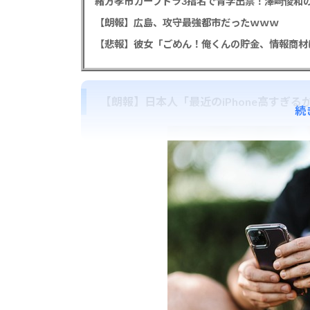
緒方孝市カープドラ3指名で青学出禁！澤﨑俊和の
【朗報】広島、攻守最強都市だったｗｗｗ
【朗報】日本人「最近のiPhone高すぎるか
続