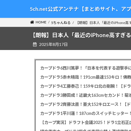
コ
ナ
5ch.net公式アンテナ【まとめサイト、
ン
ビ
テ
ゲ
HOME
5ちゃんねる
【朗報】日本人「最近のiPhone高
ン
ー
ツ
シ
【朗報】日本人「最近のiPhone高すぎる
へ
ョ
2025年8月17日
ス
ン
キ
に
ッ
移
プ
動
カープドラ6西川篤夢！「日本を代表する遊撃手に
カープドラ5赤木晴哉！191cm最速153キロ！佛
カープドラ4工藤泰己！159キロ北の剛腕！【ドラ
カープドラ3勝田成！近畿大163cmセカンド！菊
カープドラ2齊藤汰直！亜大152キロエース！【ド
【カープ実況】ドラフト会議2025！ドラ1立石