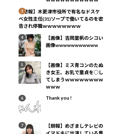
【悲報】木更津市役所で有名なドスケ
ベ女性主任(31)ソープで働いてるのを密
告され停職ｗｗｗｗｗｗｗｗ
【画像】吉岡里帆のシコい
画像wwwwwwwwwww
【画像】ミス青コンのたぬ
き女王、お乳で童貞を○し
てしまうｗｗｗｗｗｗｗｗ
ｗｗｗ
Thank you !
【朗報】めざましテレビの
イマドキに出演している豊