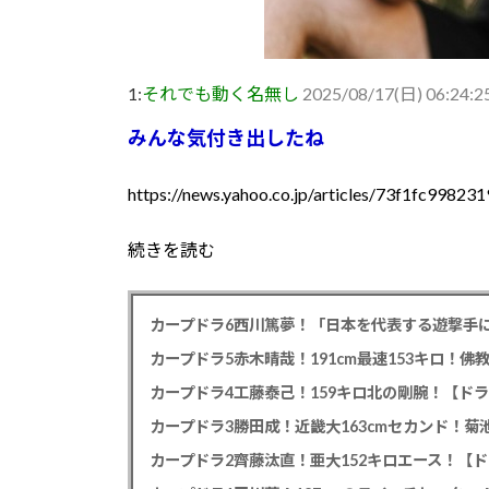
1:
それでも動く名無し
2025/08/17(日) 06:24:2
みんな気付き出したね
https://news.yahoo.co.jp/articles/73f1fc99
続きを読む
カープドラ6西川篤夢！「日本を代表する遊撃手に
カープドラ5赤木晴哉！191cm最速153キロ！佛
カープドラ4工藤泰己！159キロ北の剛腕！【ドラ
カープドラ3勝田成！近畿大163cmセカンド！菊
カープドラ2齊藤汰直！亜大152キロエース！【ド