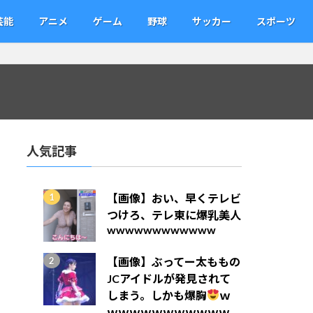
芸能
アニメ
ゲーム
野球
サッカー
スポーツ
人気記事
【画像】おい、早くテレビ
つけろ、テレ東に爆乳美人
wwwwwwwwwwww
【画像】ぶってー太ももの
JCアイドルが発見されて
しまう。しかも爆胸
ｗ
ｗｗｗｗｗｗｗｗｗｗｗ