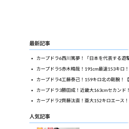
最新記事
カープドラ6西川篤夢！「日本を代表する遊撃
カープドラ5赤木晴哉！191cm最速153キ
カープドラ4工藤泰己！159キロ北の剛腕！【
カープドラ3勝田成！近畿大163cmセカンド
カープドラ2齊藤汰直！亜大152キロエース！
人気記事