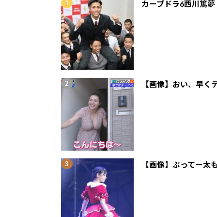
カープドラ6西川篤夢
【画像】おい、早くテ
【画像】ぶってー太も