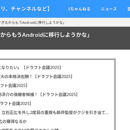
アプリ、チャンネルなど】
5ちゃんねる
ニュース
すぎるからもうAndroidに移行しようかな」
からもうAndroidに移行しようかな」
なりたい」【ドラフト会議2025】
教大の本格派右腕！【ドラフト会議2025】
フト会議2025】
池涼介の後継者候補！【ドラフト会議2025】
ラフト会議2025】
カープドラ1平川蓮！187cmのスイッチヒッター！立石正広を外し2度目の重複も新井監督がクジを引き当てる！【ドラフト会議2025】
正広の獲得なるか