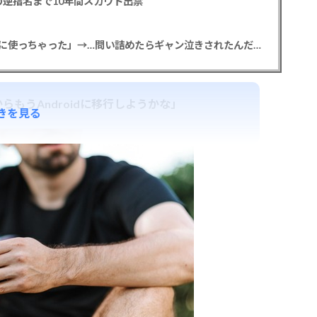
逆指名まで10年間スカウト出禁
【悲報】彼女「ごめん！俺くんの貯金、情報商材に使っちゃった」→…問い詰めたらギャン泣きされたんだが俺が悪いのか？
らもうAndroidに移行しようかな」
きを見る