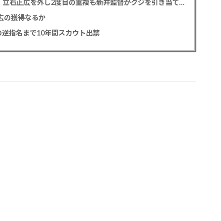
カープドラ1平川蓮！187cmのスイッチヒッター！立石正広を外し2度目の重複も新井監督がクジを引き当てる！【ドラフト会議2025】
正広の獲得なるか
逆指名まで10年間スカウト出禁