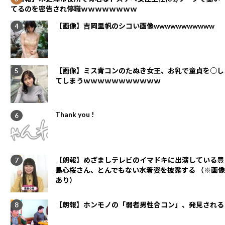
てるのを密告され停職ｗｗｗｗｗｗｗｗ
【画像】吉岡里帆のシコい画像wwwwwwwwwww
【画像】ミス青コンのたぬき女王、お乳で童貞を○し
てしまうｗｗｗｗｗｗｗｗｗｗｗ
Thank you !
【朗報】めざましテレビのイマドキに出演している豊
島心桜さん、とんでもない水着姿を披露する （※画像
あり）
【朗報】ホンモノの「弱者男性合コン」、発見される