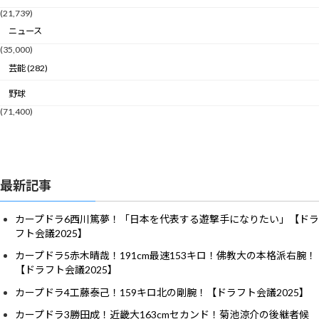
(21,739)
ニュース
(35,000)
芸能 (282)
野球
(71,400)
最新記事
カープドラ6西川篤夢！「日本を代表する遊撃手になりたい」【ドラ
フト会議2025】
カープドラ5赤木晴哉！191cm最速153キロ！佛教大の本格派右腕！
【ドラフト会議2025】
カープドラ4工藤泰己！159キロ北の剛腕！【ドラフト会議2025】
カープドラ3勝田成！近畿大163cmセカンド！菊池涼介の後継者候