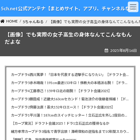
コ
ナ
5ch.net公式アンテナ【まとめサイト、アプリ、チャンネルなど】
ン
ビ
テ
ゲ
HOME
ン
ー
5ちゃんねる
【画像】でも実際の女子高生の身体なんてこんなもん
ツ
シ
【画像】でも実際の女子高生の身体なんてこんなもん
へ
ョ
ス
ン
だよな
キ
に
2025年8月16日
ッ
移
プ
動
カープドラ6西川篤夢！「日本を代表する遊撃手になりたい」【ドラフト会議2025】
カープドラ5赤木晴哉！191cm最速153キロ！佛教大の本格派右腕！【ドラフト会議2025】
カープドラ4工藤泰己！159キロ北の剛腕！【ドラフト会議2025】
カープドラ3勝田成！近畿大163cmセカンド！菊池涼介の後継者候補！【ドラフト会議2025】
カープドラ2齊藤汰直！亜大152キロエース！【ドラフト会議2025】
カープドラ1平川蓮！187cmのスイッチヒッター！立石正広を外し2度目の重複も新井監督がクジを引き当てる！【ドラフト会議2025】
【カープ実況】ドラフト会議2025！ドラ1立石正広の獲得なるか
緒方孝市カープドラ3指名で青学出禁！澤﨑俊和の逆指名まで10年間スカウト出禁
【朗報】広島、攻守最強都市だったｗｗｗ