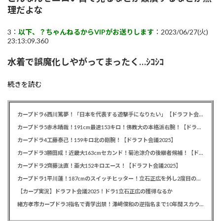
理だよな
3：
以下、？ちゃんねるからVIPがお送りします
：2023/06/27(火)
23:13:09.360
水着で誤魔化しやがってまったく…ｼｺｼｺ
続きを読む
カープドラ6西川篤夢！「日本を代表する遊撃手になりたい」【ドラフト会議2025】
カープドラ5赤木晴哉！191cm最速153キロ！佛教大の本格派右腕！【ドラフト会議2025】
カープドラ4工藤泰己！159キロ北の剛腕！【ドラフト会議2025】
カープドラ3勝田成！近畿大163cmセカンド！菊池涼介の後継者候補！【ドラフト会議2025】
カープドラ2齊藤汰直！亜大152キロエース！【ドラフト会議2025】
カープドラ1平川蓮！187cmのスイッチヒッター！立石正広を外し2度目の重複も新井監督がクジを引き当てる！【ドラフト会議2025】
【カープ実況】ドラフト会議2025！ドラ1立石正広の獲得なるか
緒方孝市カープドラ3指名で青学出禁！澤﨑俊和の逆指名まで10年間スカウト出禁