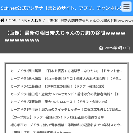
コ
ナ
5ch.net公式アンテナ【まとめサイト、アプリ、チャンネルなど】
ン
ビ
テ
ゲ
HOME
ン
ー
5ちゃんねる
【画像】最新の朝日奈央ちゃんのお胸の谷間ｗｗｗｗ
ツ
シ
【画像】最新の朝日奈央ちゃんのお胸の谷間ｗｗｗｗ
へ
ョ
ス
ン
ｗｗｗｗｗｗｗ
キ
に
2025年8月11日
ッ
移
プ
動
カープドラ6西川篤夢！「日本を代表する遊撃手になりたい」【ドラフト会議2025】
カープドラ5赤木晴哉！191cm最速153キロ！佛教大の本格派右腕！【ドラフト会議2025】
カープドラ4工藤泰己！159キロ北の剛腕！【ドラフト会議2025】
カープドラ3勝田成！近畿大163cmセカンド！菊池涼介の後継者候補！【ドラフト会議2025】
カープドラ2齊藤汰直！亜大152キロエース！【ドラフト会議2025】
カープドラ1平川蓮！187cmのスイッチヒッター！立石正広を外し2度目の重複も新井監督がクジを引き当てる！【ドラフト会議2025】
【カープ実況】ドラフト会議2025！ドラ1立石正広の獲得なるか
緒方孝市カープドラ3指名で青学出禁！澤﨑俊和の逆指名まで10年間スカウト出禁
【朗報】広島、攻守最強都市だったｗｗｗ