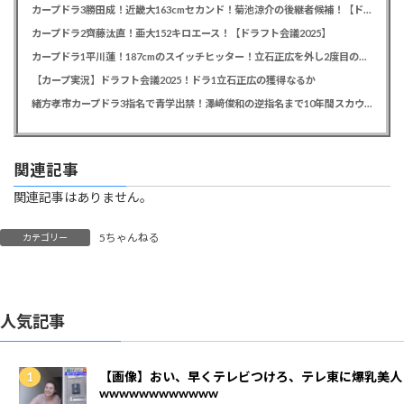
カープドラ3勝田成！近畿大163cmセカンド！菊池涼介の後継者候補！【ドラフト会議2025】
カープドラ2齊藤汰直！亜大152キロエース！【ドラフト会議2025】
カープドラ1平川蓮！187cmのスイッチヒッター！立石正広を外し2度目の重複も新井監督がクジを引き当てる！【ドラフト会議2025】
【カープ実況】ドラフト会議2025！ドラ1立石正広の獲得なるか
緒方孝市カープドラ3指名で青学出禁！澤﨑俊和の逆指名まで10年間スカウト出禁
関連記事
関連記事はありません。
5ちゃんねる
カテゴリー
人気記事
【画像】おい、早くテレビつけろ、テレ東に爆乳美人
wwwwwwwwwwww