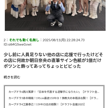
2：
それでも動く名無し
：2025/08/11(月) 22:28:24.73
ID:sl64GSwe0.net
少し前に人員足りない他の店に応援で行ったけどそ
の店に何故か朝日奈央の直筆サイン色紙が1個だけ
ポツンと飾ってあってちょっとビビった
続きを読む
カープドラ6西川篤夢！「日本を代表する遊撃手になりたい」【ドラフト会議2025】
カープドラ5赤木晴哉！191cm最速153キロ！佛教大の本格派右腕！【ドラフト会議2025】
カープドラ4工藤泰己！159キロ北の剛腕！【ドラフト会議2025】