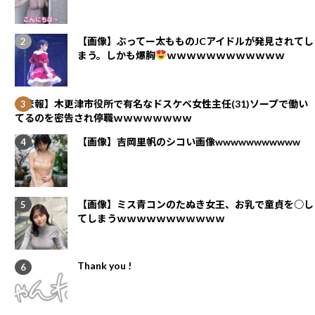
【画像】ぶってー太もものJCアイドルが発見されてし
まう。しかも爆胸
ｗｗｗｗｗｗｗｗｗｗｗｗ
【悲報】木更津市役所で有名なドスケベ女性主任(31)ソープで働い
てるのを密告され停職ｗｗｗｗｗｗｗｗ
【画像】吉岡里帆のシコい画像wwwwwwwwwww
【画像】ミス青コンのたぬき女王、お乳で童貞を○し
てしまうｗｗｗｗｗｗｗｗｗｗｗ
Thank you !