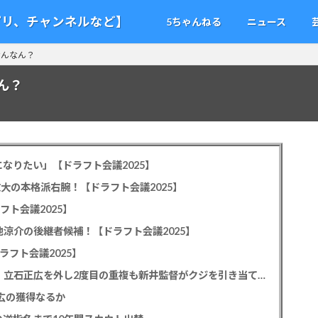
アプリ、チャンネルなど】
5ちゃんねる
ニュース
なんなん？
ん？
なりたい」【ドラフト会議2025】
教大の本格派右腕！【ドラフト会議2025】
フト会議2025】
池涼介の後継者候補！【ドラフト会議2025】
ラフト会議2025】
カープドラ1平川蓮！187cmのスイッチヒッター！立石正広を外し2度目の重複も新井監督がクジを引き当てる！【ドラフト会議2025】
正広の獲得なるか