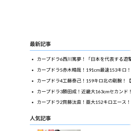
最新記事
カープドラ6西川篤夢！「日本を代表する遊撃
カープドラ5赤木晴哉！191cm最速153キ
カープドラ4工藤泰己！159キロ北の剛腕！【
カープドラ3勝田成！近畿大163cmセカンド
カープドラ2齊藤汰直！亜大152キロエース！
人気記事