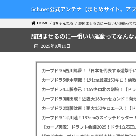
コ
ナ
5ch.net公式アンテナ【まとめサイト、
ン
ビ
テ
ゲ
HOME
5ちゃんねる
腹凹ませるのに一番いい運動って
ン
ー
ツ
シ
腹凹ませるのに一番いい運動ってなんな
へ
ョ
2025年8月10日
ス
ン
キ
に
ッ
移
プ
動
カープドラ6西川篤夢！「日本を代表する遊撃手に
カープドラ5赤木晴哉！191cm最速153キロ！佛
カープドラ4工藤泰己！159キロ北の剛腕！【ドラ
カープドラ3勝田成！近畿大163cmセカンド！菊
カープドラ2齊藤汰直！亜大152キロエース！【ド
【カープ実況】ドラフト会議2025！ドラ1立石