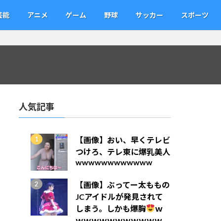
芸能
アニメ
ゲーム
野球
サッカー
スポーツ
人気記事
【画像】おい、早くテレビ
つけろ、テレ東に爆乳美人
wwwwwwwwwwww
【画像】ぶってー太ももの
JCアイドルが発見されて
しまう。しかも爆胸
ｗ
ｗｗｗｗｗｗｗｗｗｗｗ