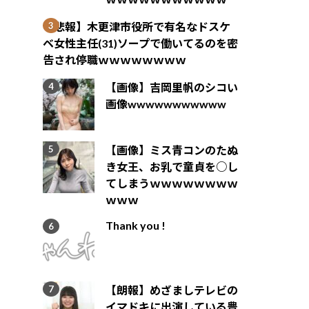
【悲報】木更津市役所で有名なドスケ
ベ女性主任(31)ソープで働いてるのを密
告され停職ｗｗｗｗｗｗｗｗ
【画像】吉岡里帆のシコい
画像wwwwwwwwwww
【画像】ミス青コンのたぬ
き女王、お乳で童貞を○し
てしまうｗｗｗｗｗｗｗｗ
ｗｗｗ
Thank you !
【朗報】めざましテレビの
イマドキに出演している豊