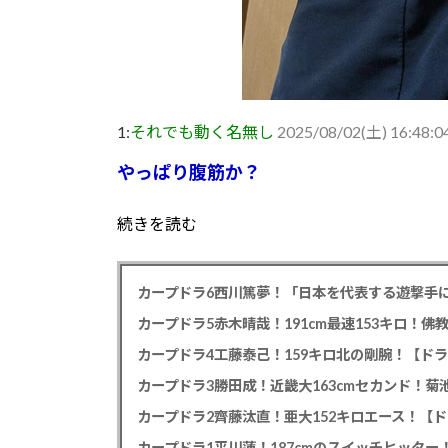
1:
それでも動く名無し
2025/08/02(土) 16:48:0
やっぱり腹筋か？
続きを読む
カープドラ6西川篤夢！「日本を代表する遊撃手に
カープドラ5赤木晴哉！191cm最速153キロ！佛
カープドラ4工藤泰己！159キロ北の剛腕！【ドラ
カープドラ3勝田成！近畿大163cmセカンド！菊
カープドラ2齊藤汰直！亜大152キロエース！【ド