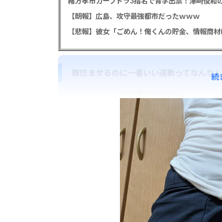
緒方孝市カープドラ3指名で青学出禁！澤﨑俊和の
【朗報】広島、攻守最強都市だったｗｗｗ
腹凹ませるのに一番いい運動ってなんな
続