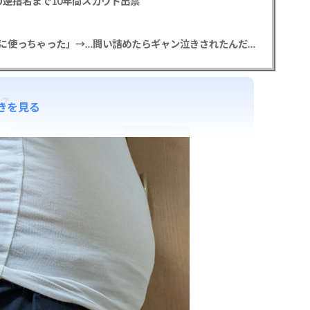
逆指名まで10年間スカウト出禁
【悲報】彼女「ごめん！俺くんの貯金、情報商材に使っちゃった」→…問い詰めたらギャン泣きされたんだが俺が悪いのか？
ん？
きを見る