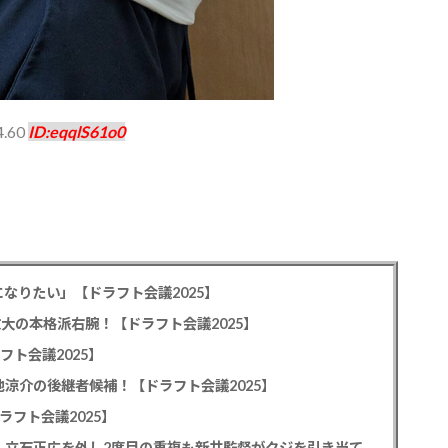
4.60
ID:eqqlS61o0
なりたい」【ドラフト会議2025】
教大の本格派右腕！【ドラフト会議2025】
フト会議2025】
池涼介の後継者候補！【ドラフト会議2025】
ラフト会議2025】
カープドラ1平川蓮！187cmのスイッチヒッター！立石正広を外し2度目の重複も新井監督がクジを引き当てる！【ドラフト会議2025】