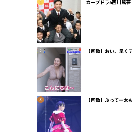
カープドラ6西川篤夢
【画像】おい、早くテ
【画像】ぶってー太も