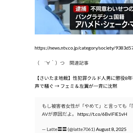
https://news.ntv.co.jp/category/society/93
（ ´∀｀）つ 関連記事
【さいたま地裁】性犯罪クルド人男に懲役8
声で騒ぐ → フェミ＆左翼が一斉に沈黙
もし被害者女性が「やめて」と言っても「
AVが原因だよ。
https://t.co/6BvIFlE1vH
— Latte〓〓️ (@latte7061)
August 8, 2025