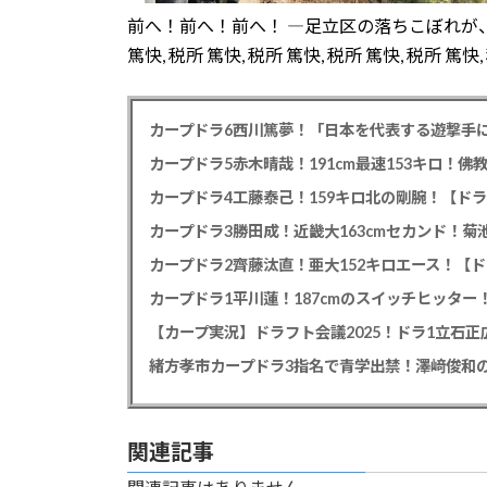
前へ！前へ！前へ！ ―足立区の落ちこぼれが、バ
篤快, 税所 篤快, 税所 篤快, 税所 篤快, 税所 篤快
カープドラ6西川篤夢！「日本を代表する遊撃手に
カープドラ5赤木晴哉！191cm最速153キロ！佛
カープドラ4工藤泰己！159キロ北の剛腕！【ドラ
カープドラ3勝田成！近畿大163cmセカンド！菊
カープドラ2齊藤汰直！亜大152キロエース！【ド
【カープ実況】ドラフト会議2025！ドラ1立石
緒方孝市カープドラ3指名で青学出禁！澤﨑俊和の
関連記事