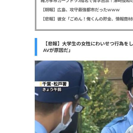
緒方孝市カープドラ3指名で青学出禁！澤﨑俊和の
【朗報】広島、攻守最強都市だったｗｗｗ
【悲報】大学生の女性にわいせつ行為をした
AVが原因だ」