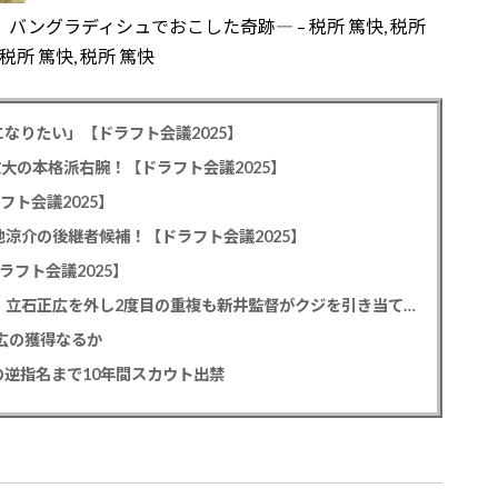
ングラディシュでおこした奇跡― – 税所 篤快, 税所
, 税所 篤快, 税所 篤快
なりたい」【ドラフト会議2025】
教大の本格派右腕！【ドラフト会議2025】
フト会議2025】
池涼介の後継者候補！【ドラフト会議2025】
ラフト会議2025】
カープドラ1平川蓮！187cmのスイッチヒッター！立石正広を外し2度目の重複も新井監督がクジを引き当てる！【ドラフト会議2025】
正広の獲得なるか
逆指名まで10年間スカウト出禁