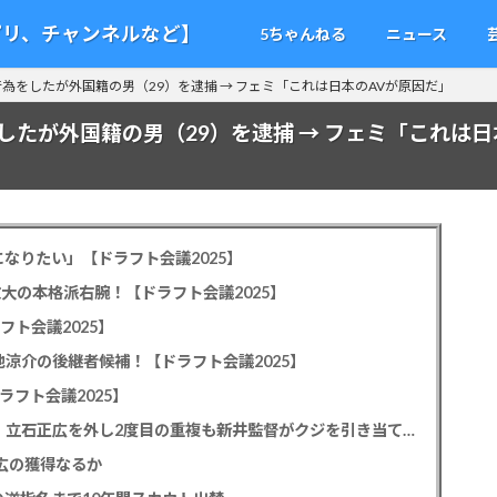
アプリ、チャンネルなど】
5ちゃんねる
ニュース
為をしたが外国籍の男（29）を逮捕 → フェミ「これは日本のAVが原因だ」
たが外国籍の男（29）を逮捕 → フェミ「これは日
なりたい」【ドラフト会議2025】
教大の本格派右腕！【ドラフト会議2025】
フト会議2025】
池涼介の後継者候補！【ドラフト会議2025】
ラフト会議2025】
カープドラ1平川蓮！187cmのスイッチヒッター！立石正広を外し2度目の重複も新井監督がクジを引き当てる！【ドラフト会議2025】
正広の獲得なるか