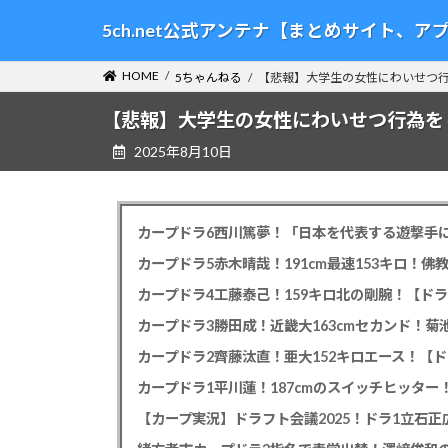
コ
ナ
5ch.net公式アンテナ【まとめサイト、
ン
ビ
テ
ゲ
HOME
5ちゃんねる
【悲報】大学生の女性にわいせつ行
ン
ー
ツ
シ
【悲報】大学生の女性にわいせつ行為をし
へ
ョ
2025年8月10日
ス
ン
キ
に
ッ
移
プ
動
カープドラ6西川篤夢！「日本を代表する遊撃手に
カープドラ5赤木晴哉！191cm最速153キロ！佛
カープドラ4工藤泰己！159キロ北の剛腕！【ドラ
カープドラ3勝田成！近畿大163cmセカンド！菊
カープドラ2齊藤汰直！亜大152キロエース！【ド
【カープ実況】ドラフト会議2025！ドラ1立石