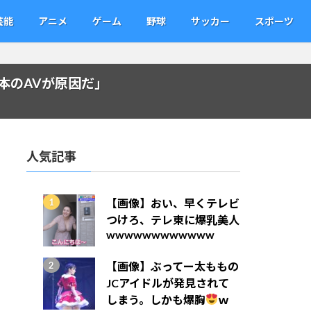
芸能
アニメ
ゲーム
野球
サッカー
スポーツ
本のAVが原因だ」
人気記事
【画像】おい、早くテレビ
つけろ、テレ東に爆乳美人
wwwwwwwwwwww
【画像】ぶってー太ももの
JCアイドルが発見されて
しまう。しかも爆胸
ｗ