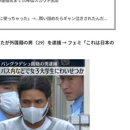
逆指名まで10年間スカウト出禁
【悲報】彼女「ごめん！俺くんの貯金、情報商材に使っちゃった」→…問い詰めたらギャン泣きされたんだが俺が悪いのか？
が外国籍の男（29）を逮捕 → フェミ「これは日本の