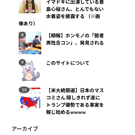
イマドキに出演している豊
島心桜さん、とんでもない
水着姿を披露する （※画
像あり）
【朗報】ホンモノの「弱者
男性合コン」、発見される
このサイトについて
【米大統領選】日本のマス
コミさん 隠しきれず遂に
トランプ優勢である事実を
報じ始めるwwww
アーカイブ