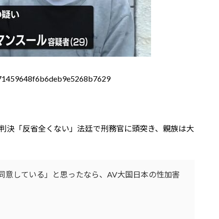
83d571459648f6b6deb9e5268b7629
年判決「反省全くない」法廷で刑務官に頭突き、親族は大
同意している」と思ったなら、AV大国日本の性加害