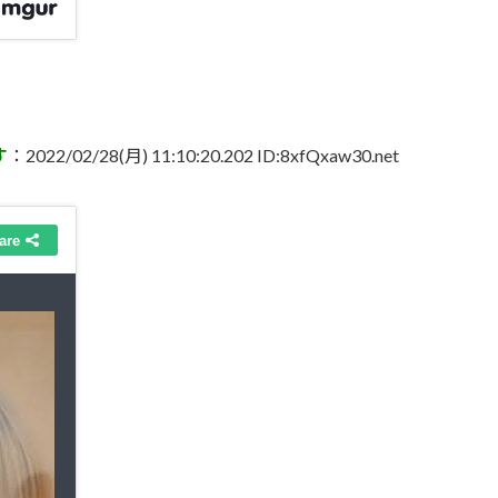
す
：2022/02/28(月) 11:10:20.202 ID:8xfQxaw30.net