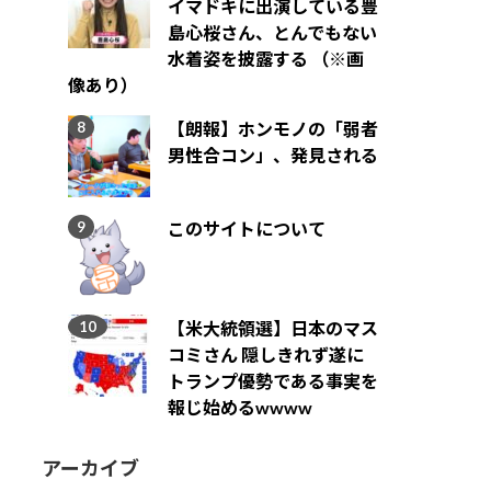
イマドキに出演している豊
島心桜さん、とんでもない
水着姿を披露する （※画
像あり）
【朗報】ホンモノの「弱者
男性合コン」、発見される
このサイトについて
【米大統領選】日本のマス
コミさん 隠しきれず遂に
トランプ優勢である事実を
報じ始めるwwww
アーカイブ