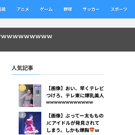
芸能
アニメ
ゲーム
野球
サッカー
スポーツ
ｗｗｗｗｗｗｗｗｗｗ
人気記事
【画像】おい、早くテレビ
つけろ、テレ東に爆乳美人
wwwwwwwwwwww
【画像】ぶってー太ももの
JCアイドルが発見されて
しまう。しかも爆胸
ｗ