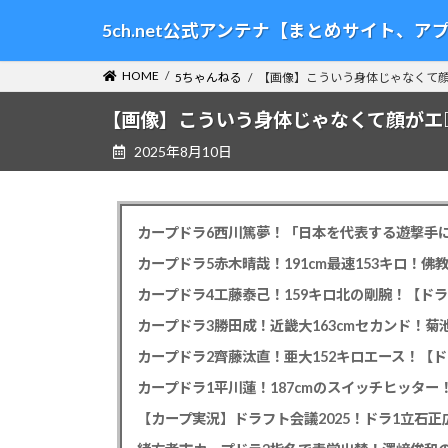
コ
ナ
5ch.net公式アンテナ【まとめサイト、
ン
ビ
テ
ゲ
HOME
5ちゃんねる
【画像】こういう身体じゃなくて
ン
ー
ツ
シ
【画像】こういう身体じゃなくて顔がエ
へ
ョ
2025年8月10日
ス
ン
キ
に
ッ
移
プ
動
カープドラ6西川篤夢！「日本を代表する遊撃手に
カープドラ5赤木晴哉！191cm最速153キロ！佛
カープドラ4工藤泰己！159キロ北の剛腕！【ドラ
カープドラ3勝田成！近畿大163cmセカンド！菊
カープドラ2齊藤汰直！亜大152キロエース！【ド
【カープ実況】ドラフト会議2025！ドラ1立石