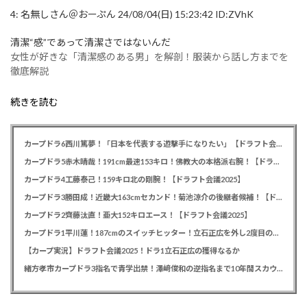
4:
名無しさん＠おーぷん
24/08/04(日) 15:23:42 ID:ZVhK
清潔“感”であって清潔さではないんだ
女性が好きな「清潔感のある男」を解剖！服装から話し方までを
徹底解説
続きを読む
カープドラ6西川篤夢！「日本を代表する遊撃手になりたい」【ドラフト会議2025】
カープドラ5赤木晴哉！191cm最速153キロ！佛教大の本格派右腕！【ドラフト会議2025】
カープドラ4工藤泰己！159キロ北の剛腕！【ドラフト会議2025】
カープドラ3勝田成！近畿大163cmセカンド！菊池涼介の後継者候補！【ドラフト会議2025】
カープドラ2齊藤汰直！亜大152キロエース！【ドラフト会議2025】
カープドラ1平川蓮！187cmのスイッチヒッター！立石正広を外し2度目の重複も新井監督がクジを引き当てる！【ドラフト会議2025】
【カープ実況】ドラフト会議2025！ドラ1立石正広の獲得なるか
緒方孝市カープドラ3指名で青学出禁！澤﨑俊和の逆指名まで10年間スカウト出禁