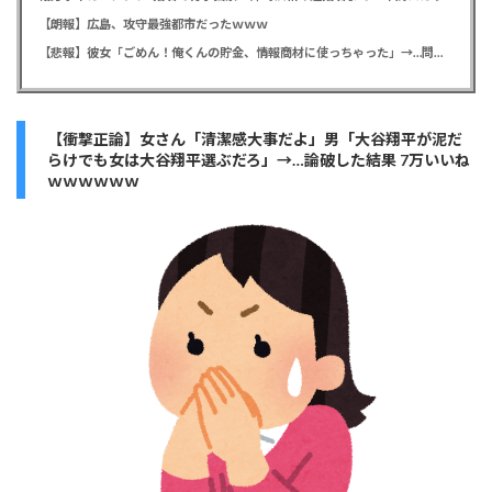
【朗報】広島、攻守最強都市だったｗｗｗ
【悲報】彼女「ごめん！俺くんの貯金、情報商材に使っちゃった」→…問い詰めたらギャン泣きされたんだが俺が悪いのか？
【衝撃正論】女さん「清潔感大事だよ」男「大谷翔平が泥だ
らけでも女は大谷翔平選ぶだろ」→…論破した結果 7万いいね
ｗｗｗｗｗｗ