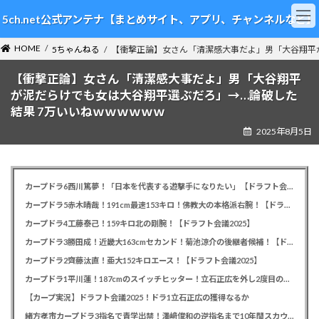
コ
ナ
5ch.net公式アンテナ【まとめサイト、アプリ、チャンネルなど】
ン
ビ
テ
ゲ
HOME
ン
ー
5ちゃんねる
【衝撃正論】女さん「清潔感大事だよ」男「大谷翔平
ツ
シ
【衝撃正論】女さん「清潔感大事だよ」男「大谷翔平
へ
ョ
ス
ン
が泥だらけでも女は大谷翔平選ぶだろ」→…論破した
キ
に
結果 7万いいねｗｗｗｗｗｗ
ッ
移
2025年8月5日
プ
動
カープドラ6西川篤夢！「日本を代表する遊撃手になりたい」【ドラフト会議2025】
カープドラ5赤木晴哉！191cm最速153キロ！佛教大の本格派右腕！【ドラフト会議2025】
カープドラ4工藤泰己！159キロ北の剛腕！【ドラフト会議2025】
カープドラ3勝田成！近畿大163cmセカンド！菊池涼介の後継者候補！【ドラフト会議2025】
カープドラ2齊藤汰直！亜大152キロエース！【ドラフト会議2025】
カープドラ1平川蓮！187cmのスイッチヒッター！立石正広を外し2度目の重複も新井監督がクジを引き当てる！【ドラフト会議2025】
【カープ実況】ドラフト会議2025！ドラ1立石正広の獲得なるか
緒方孝市カープドラ3指名で青学出禁！澤﨑俊和の逆指名まで10年間スカウト出禁