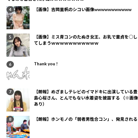
【画像】吉岡里帆のシコい画像wwwwwwwwwww
【画像】ミス青コンのたぬき女王、お乳で童貞を○し
てしまうｗｗｗｗｗｗｗｗｗｗｗ
Thank you !
【朗報】めざましテレビのイマドキに出演している豊
島心桜さん、とんでもない水着姿を披露する （※画像
あり）
【朗報】ホンモノの「弱者男性合コン」、発見される