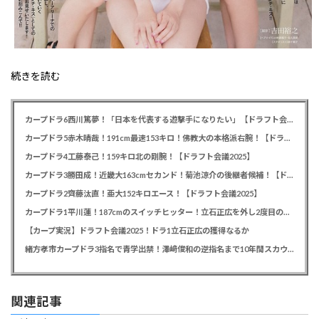
続きを読む
カープドラ6西川篤夢！「日本を代表する遊撃手になりたい」【ドラフト会議2025】
カープドラ5赤木晴哉！191cm最速153キロ！佛教大の本格派右腕！【ドラフト会議2025】
カープドラ4工藤泰己！159キロ北の剛腕！【ドラフト会議2025】
カープドラ3勝田成！近畿大163cmセカンド！菊池涼介の後継者候補！【ドラフト会議2025】
カープドラ2齊藤汰直！亜大152キロエース！【ドラフト会議2025】
カープドラ1平川蓮！187cmのスイッチヒッター！立石正広を外し2度目の重複も新井監督がクジを引き当てる！【ドラフト会議2025】
【カープ実況】ドラフト会議2025！ドラ1立石正広の獲得なるか
緒方孝市カープドラ3指名で青学出禁！澤﨑俊和の逆指名まで10年間スカウト出禁
関連記事