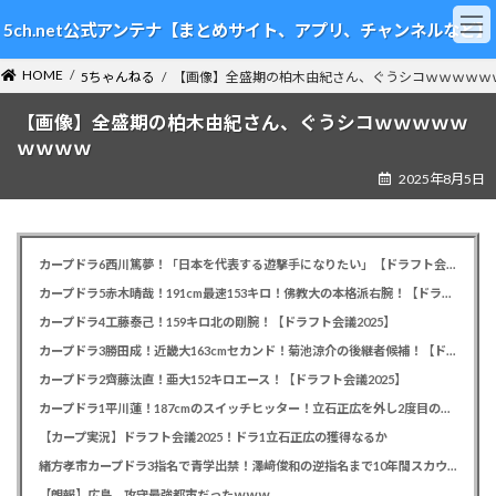
コ
ナ
5ch.net公式アンテナ【まとめサイト、アプリ、チャンネルなど】
ン
ビ
テ
ゲ
HOME
ン
ー
5ちゃんねる
【画像】全盛期の柏木由紀さん、ぐうシコｗｗｗｗｗ
ツ
シ
【画像】全盛期の柏木由紀さん、ぐうシコｗｗｗｗｗ
へ
ョ
ス
ン
ｗｗｗｗ
キ
に
2025年8月5日
ッ
移
プ
動
カープドラ6西川篤夢！「日本を代表する遊撃手になりたい」【ドラフト会議2025】
カープドラ5赤木晴哉！191cm最速153キロ！佛教大の本格派右腕！【ドラフト会議2025】
カープドラ4工藤泰己！159キロ北の剛腕！【ドラフト会議2025】
カープドラ3勝田成！近畿大163cmセカンド！菊池涼介の後継者候補！【ドラフト会議2025】
カープドラ2齊藤汰直！亜大152キロエース！【ドラフト会議2025】
カープドラ1平川蓮！187cmのスイッチヒッター！立石正広を外し2度目の重複も新井監督がクジを引き当てる！【ドラフト会議2025】
【カープ実況】ドラフト会議2025！ドラ1立石正広の獲得なるか
緒方孝市カープドラ3指名で青学出禁！澤﨑俊和の逆指名まで10年間スカウト出禁
【朗報】広島、攻守最強都市だったｗｗｗ