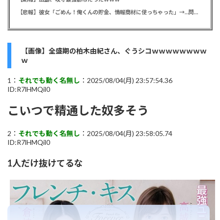
【悲報】彼女「ごめん！俺くんの貯金、情報商材に使っちゃった」→…問い詰めたらギャン泣きされたんだが俺が悪いのか？
【画像】全盛期の柏木由紀さん、ぐうシコｗｗｗｗｗｗｗｗ
ｗ
1：
それでも動く名無し
：2025/08/04(月) 23:57:54.36
ID:R7lHMQil0
こいつで精通した奴多そう
2：
それでも動く名無し
：2025/08/04(月) 23:58:05.74
ID:R7lHMQil0
1人だけ抜けてるな