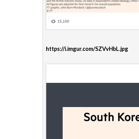
https://i.imgur.com/SZVvHbL.jpg