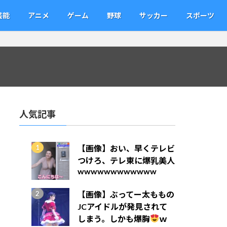
芸能
アニメ
ゲーム
野球
サッカー
スポーツ
人気記事
【画像】おい、早くテレビ
つけろ、テレ東に爆乳美人
wwwwwwwwwwww
【画像】ぶってー太ももの
JCアイドルが発見されて
しまう。しかも爆胸
ｗ