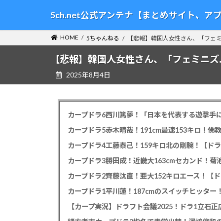
コ
ナ
5ch.net公式アンテナ【まとめサイト、
ン
ビ
テ
ゲ
HOME
5ちゃんねる
【悲報】韓国人女性さん、「フェミ
ン
ー
ツ
シ
【悲報】韓国人女性さん、「フェミニズ
へ
ョ
2025年8月4日
ス
ン
キ
に
ッ
移
プ
動
カープドラ6西川篤夢！「日本を代表する遊撃手に
カープドラ5赤木晴哉！191cm最速153キロ！佛
カープドラ4工藤泰己！159キロ北の剛腕！【ドラ
カープドラ3勝田成！近畿大163cmセカンド！菊
カープドラ2齊藤汰直！亜大152キロエース！【ド
【カープ実況】ドラフト会議2025！ドラ1立石