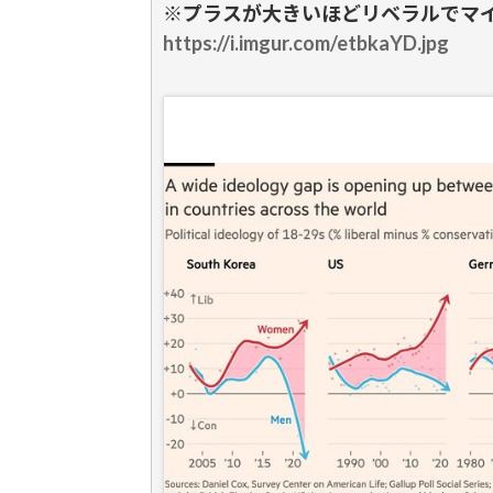
※プラスが大きいほどリベラルでマ
https://i.imgur.com/etbkaYD.jpg