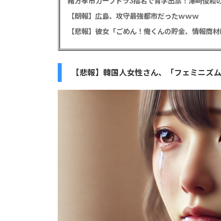
緒方孝市カープドラ3指名で青学出禁！澤﨑俊和の
【朗報】広島、攻守最強都市だったｗｗｗ
【悲報】韓国人女性さん、「フェミニズム