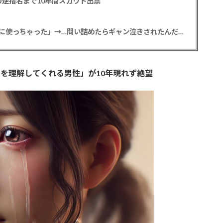
逆指名まで10年間スカウト出禁
【悲報】彼女「ごめん！俺くんの貯金、情報商材に使っちゃった」→…問い詰めたらギャン泣きされたんだが俺が悪いのか？
を理解してくれる男性」が10年現れず絶望