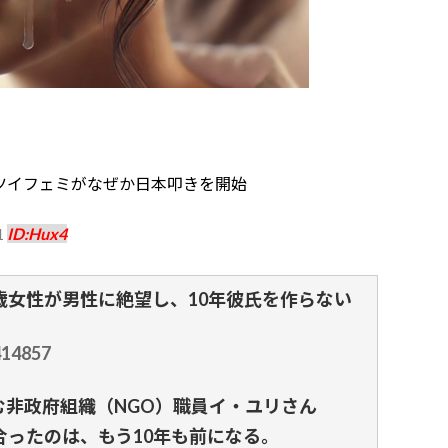
 ツイフェミがなぜか日本叩きを開始
1
ID:Hux4
歳女性が男性に絶望し、10年彼氏を作らない
414857
非政府組織（NGO）職員イ・ユリさん
合ったのは、もう10年も前になる。