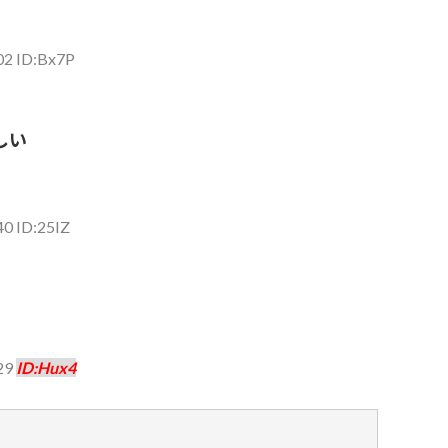
02 ID:Bx7P
しい
40 ID:25IZ
29
ID:Hux4