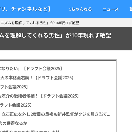
アプリ、チャンネルなど】
5ちゃんねる
ニュース
ニズムを理解してくれる男性」が10年現れず絶望
ムを理解してくれる男性」が10年現れず絶望
なりたい」【ドラフト会議2025】
教大の本格派右腕！【ドラフト会議2025】
フト会議2025】
池涼介の後継者候補！【ドラフト会議2025】
ラフト会議2025】
カープドラ1平川蓮！187cmのスイッチヒッター！立石正広を外し2度目の重複も新井監督がクジを引き当てる！【ドラフト会議2025】
正広の獲得なるか