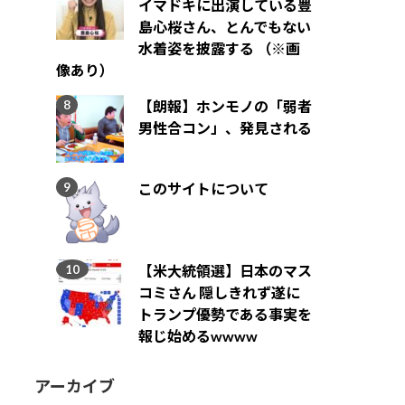
イマドキに出演している豊
島心桜さん、とんでもない
水着姿を披露する （※画
像あり）
【朗報】ホンモノの「弱者
男性合コン」、発見される
このサイトについて
【米大統領選】日本のマス
コミさん 隠しきれず遂に
トランプ優勢である事実を
報じ始めるwwww
アーカイブ