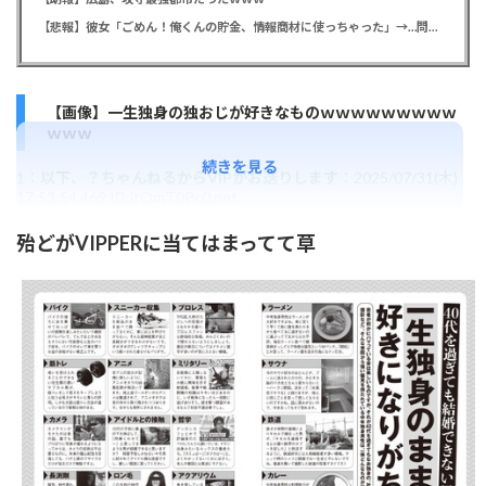
【悲報】彼女「ごめん！俺くんの貯金、情報商材に使っちゃった」→…問い詰めたらギャン泣きされたんだが俺が悪いのか？
【画像】一生独身の独おじが好きなものｗｗｗｗｗｗｗｗｗ
ｗｗｗ
続きを見る
1：
以下、？ちゃんねるからVIPがお送りします
：2025/07/31(木)
17:53:54.469 ID:jtQmT0Pc0.net
殆どがVIPPERに当てはまってて草