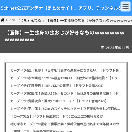
コ
ナ
5ch.net公式アンテナ【まとめサイト、アプリ、チャンネルなど】
ン
ビ
テ
ゲ
HOME
ン
ー
5ちゃんねる
【画像】一生独身の独おじが好きなものｗｗｗｗｗｗ
ツ
シ
【画像】一生独身の独おじが好きなものｗｗｗｗｗｗ
へ
ョ
ス
ン
ｗｗｗｗｗｗ
キ
に
2025年8月1日
ッ
移
プ
動
カープドラ6西川篤夢！「日本を代表する遊撃手になりたい」【ドラフト会議2025】
カープドラ5赤木晴哉！191cm最速153キロ！佛教大の本格派右腕！【ドラフト会議2025】
カープドラ4工藤泰己！159キロ北の剛腕！【ドラフト会議2025】
カープドラ3勝田成！近畿大163cmセカンド！菊池涼介の後継者候補！【ドラフト会議2025】
カープドラ2齊藤汰直！亜大152キロエース！【ドラフト会議2025】
カープドラ1平川蓮！187cmのスイッチヒッター！立石正広を外し2度目の重複も新井監督がクジを引き当てる！【ドラフト会議2025】
【カープ実況】ドラフト会議2025！ドラ1立石正広の獲得なるか
緒方孝市カープドラ3指名で青学出禁！澤﨑俊和の逆指名まで10年間スカウト出禁
【朗報】広島、攻守最強都市だったｗｗｗ