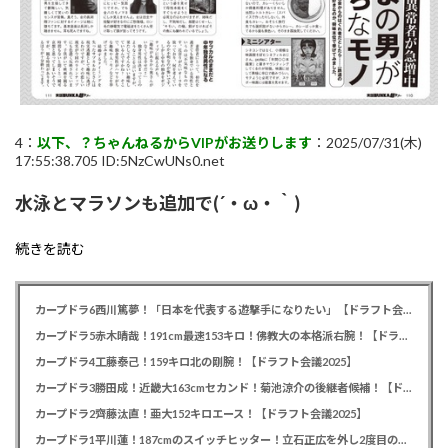
4：
以下、？ちゃんねるからVIPがお送りします
：2025/07/31(木)
17:55:38.705 ID:5NzCwUNs0.net
水泳とマラソンも追加で(´・ω・｀)
続きを読む
カープドラ6西川篤夢！「日本を代表する遊撃手になりたい」【ドラフト会議2025】
カープドラ5赤木晴哉！191cm最速153キロ！佛教大の本格派右腕！【ドラフト会議2025】
カープドラ4工藤泰己！159キロ北の剛腕！【ドラフト会議2025】
カープドラ3勝田成！近畿大163cmセカンド！菊池涼介の後継者候補！【ドラフト会議2025】
カープドラ2齊藤汰直！亜大152キロエース！【ドラフト会議2025】
カープドラ1平川蓮！187cmのスイッチヒッター！立石正広を外し2度目の重複も新井監督がクジを引き当てる！【ドラフト会議2025】