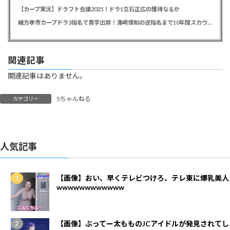
【カープ実況】ドラフト会議2025！ドラ1立石正広の獲得なるか
緒方孝市カープドラ3指名で青学出禁！澤﨑俊和の逆指名まで10年間スカウト出禁
関連記事
関連記事はありません。
5ちゃんねる
カテゴリー
人気記事
【画像】おい、早くテレビつけろ、テレ東に爆乳美人
wwwwwwwwwwww
【画像】ぶってー太もものJCアイドルが発見されてし