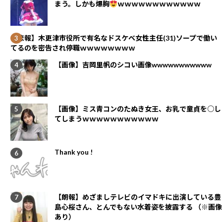
まう。しかも爆胸
ｗｗｗｗｗｗｗｗｗｗｗｗ
【悲報】木更津市役所で有名なドスケベ女性主任(31)ソープで働い
てるのを密告され停職ｗｗｗｗｗｗｗｗ
【画像】吉岡里帆のシコい画像wwwwwwwwwww
【画像】ミス青コンのたぬき女王、お乳で童貞を○し
てしまうｗｗｗｗｗｗｗｗｗｗｗ
Thank you !
【朗報】めざましテレビのイマドキに出演している豊
島心桜さん、とんでもない水着姿を披露する （※画像
あり）