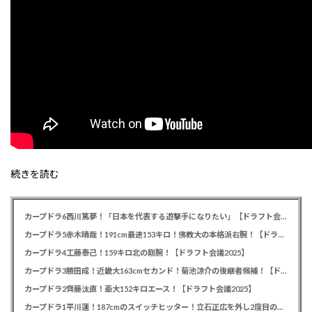
続きを読む
カープドラ6西川篤夢！「日本を代表する遊撃手になりたい」【ドラフト会議2025】
カープドラ5赤木晴哉！191cm最速153キロ！佛教大の本格派右腕！【ドラフト会議2025】
カープドラ4工藤泰己！159キロ北の剛腕！【ドラフト会議2025】
カープドラ3勝田成！近畿大163cmセカンド！菊池涼介の後継者候補！【ドラフト会議2025】
カープドラ2齊藤汰直！亜大152キロエース！【ドラフト会議2025】
カープドラ1平川蓮！187cmのスイッチヒッター！立石正広を外し2度目の重複も新井監督がクジを引き当てる！【ドラフト会議2025】