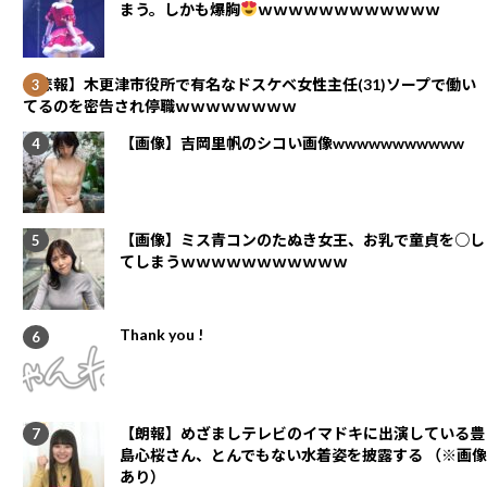
まう。しかも爆胸
ｗｗｗｗｗｗｗｗｗｗｗｗ
【悲報】木更津市役所で有名なドスケベ女性主任(31)ソープで働い
てるのを密告され停職ｗｗｗｗｗｗｗｗ
【画像】吉岡里帆のシコい画像wwwwwwwwwww
【画像】ミス青コンのたぬき女王、お乳で童貞を○し
てしまうｗｗｗｗｗｗｗｗｗｗｗ
Thank you !
【朗報】めざましテレビのイマドキに出演している豊
島心桜さん、とんでもない水着姿を披露する （※画像
あり）