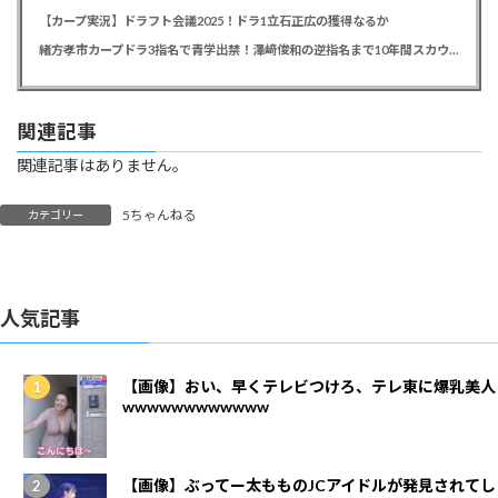
【カープ実況】ドラフト会議2025！ドラ1立石正広の獲得なるか
緒方孝市カープドラ3指名で青学出禁！澤﨑俊和の逆指名まで10年間スカウト出禁
関連記事
関連記事はありません。
5ちゃんねる
カテゴリー
人気記事
【画像】おい、早くテレビつけろ、テレ東に爆乳美人
wwwwwwwwwwww
【画像】ぶってー太もものJCアイドルが発見されてし