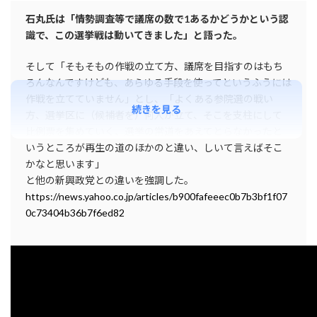
石丸氏は「情勢調査等で議席の数で1あるかどうかという認
識で、この選挙戦は動いてきました」と語った。
そして「そもそもの作戦の立て方、議席を目指すのはもち
ろんなんですけども、あらゆる手段を使ってというふうには
作戦を立てていません」とし、「よくある参院選の戦い
続きを見る
方、選挙区に（候補者を）何人か立て、そこを支柱にして
比例票を集めていく、選挙の常道をあえてとらなかったと
いうところが再生の道のほかのと違い、しいて言えばそこ
かなと思います」
と他の新興政党との違いを強調した。
https://news.yahoo.co.jp/articles/b900fafeeec0b7b3bf1f07
0c73404b36b7f6ed82