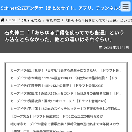
コ
ナ
5ch.net公式アンテナ【まとめサイト、アプリ、チャンネルなど】
ン
ビ
テ
ゲ
HOME
ン
ー
5ちゃんねる
石丸伸二「『あらゆる手段を使ってでも当選』という
ツ
シ
石丸伸二「『あらゆる手段を使ってでも当選』という
へ
ョ
ス
ン
方法をとらなかった。他との違いはそれぐらい」
キ
に
2025年7月21日
ッ
移
プ
動
カープドラ6西川篤夢！「日本を代表する遊撃手になりたい」【ドラフト会議2025】
カープドラ5赤木晴哉！191cm最速153キロ！佛教大の本格派右腕！【ドラフト会議2025】
カープドラ4工藤泰己！159キロ北の剛腕！【ドラフト会議2025】
カープドラ3勝田成！近畿大163cmセカンド！菊池涼介の後継者候補！【ドラフト会議2025】
カープドラ2齊藤汰直！亜大152キロエース！【ドラフト会議2025】
カープドラ1平川蓮！187cmのスイッチヒッター！立石正広を外し2度目の重複も新井監督がクジを引き当てる！【ドラフト会議2025】
【カープ実況】ドラフト会議2025！ドラ1立石正広の獲得なるか
緒方孝市カープドラ3指名で青学出禁！澤﨑俊和の逆指名まで10年間スカウト出禁
【朗報】広島、攻守最強都市だったｗｗｗ