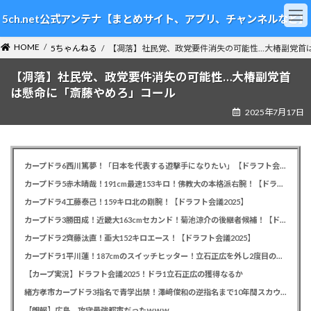
コ
ナ
5ch.net公式アンテナ【まとめサイト、アプリ、チャンネルなど】
ン
ビ
テ
ゲ
HOME
ン
ー
5ちゃんねる
【凋落】社民党、政党要件消失の可能性…大椿副党首
ツ
シ
【凋落】社民党、政党要件消失の可能性…大椿副党首
へ
ョ
ス
ン
は懸命に「斎藤やめろ」コール
キ
に
2025年7月17日
ッ
移
プ
動
カープドラ6西川篤夢！「日本を代表する遊撃手になりたい」【ドラフト会議2025】
カープドラ5赤木晴哉！191cm最速153キロ！佛教大の本格派右腕！【ドラフト会議2025】
カープドラ4工藤泰己！159キロ北の剛腕！【ドラフト会議2025】
カープドラ3勝田成！近畿大163cmセカンド！菊池涼介の後継者候補！【ドラフト会議2025】
カープドラ2齊藤汰直！亜大152キロエース！【ドラフト会議2025】
カープドラ1平川蓮！187cmのスイッチヒッター！立石正広を外し2度目の重複も新井監督がクジを引き当てる！【ドラフト会議2025】
【カープ実況】ドラフト会議2025！ドラ1立石正広の獲得なるか
緒方孝市カープドラ3指名で青学出禁！澤﨑俊和の逆指名まで10年間スカウト出禁
【朗報】広島、攻守最強都市だったｗｗｗ