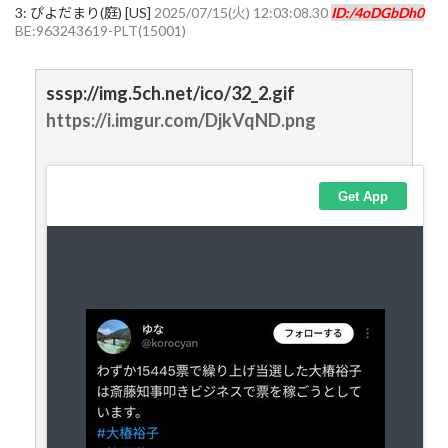
3:
ぴよだまり(庭) [US]
2025/07/15(火) 12:03:08.30
ID:/4oDGbDh0
BE:963243619-PLT(15001)
sssp://img.5ch.net/ico/32_2.gif
https://i.imgur.com/DjkVqND.png