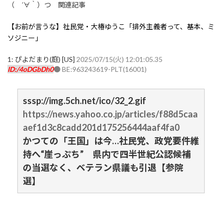
（ ´∀｀）つ 関連記事
【お前が言うな】社民党・大椿ゆうこ「排外主義者って、基本、ミ
ソジニー」
1:
ぴよだまり(庭) [US]
2025/07/15(火) 12:01:05.35
ID:/4oDGbDh0
● BE:963243619-PLT(16001)
sssp://img.5ch.net/ico/32_2.gif
https://news.yahoo.co.jp/articles/f88d5caa
aef1d3c8cadd201d175256444aaf4fa0
かつての「王国」は今…社民党、政党要件維
持へ“崖っぷち” 県内で四半世紀公認候補
の当選なく、ベテラン県議も引退【参院
選】