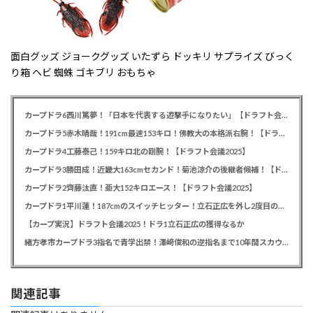
面白グッズ ジョークグッズ いたずら ドッキリ サプライズ びっく
り箱 ヘビ 蜘蛛 ゴキブリ おもちゃ
カープドラ6西川篤夢！「日本を代表する遊撃手になりたい」【ドラフト会議2025】
カープドラ5赤木晴哉！191cm最速153キロ！佛教大の本格派右腕！【ドラフト会議2025】
カープドラ4工藤泰己！159キロ北の剛腕！【ドラフト会議2025】
カープドラ3勝田成！近畿大163cmセカンド！菊池涼介の後継者候補！【ドラフト会議2025】
カープドラ2齊藤汰直！亜大152キロエース！【ドラフト会議2025】
カープドラ1平川蓮！187cmのスイッチヒッター！立石正広を外し2度目の重複も新井監督がクジを引き当てる！【ドラフト会議2025】
【カープ実況】ドラフト会議2025！ドラ1立石正広の獲得なるか
緒方孝市カープドラ3指名で青学出禁！澤﨑俊和の逆指名まで10年間スカウト出禁
関連記事