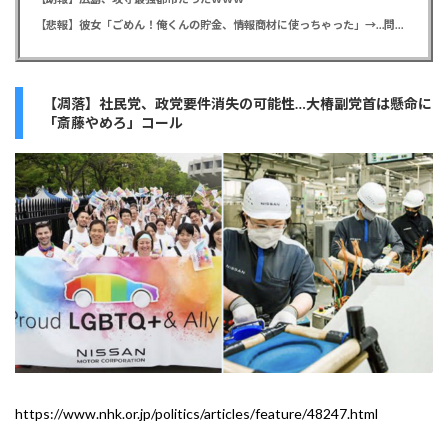
【悲報】彼女「ごめん！俺くんの貯金、情報商材に使っちゃった」→…問い詰めたらギャン泣きされたんだが俺が悪いのか？
【凋落】社民党、政党要件消失の可能性…大椿副党首は懸命に
「斎藤やめろ」コール
https://www.nhk.or.jp/politics/articles/feature/48247.html