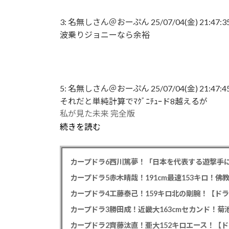
3:
名無しさん＠おーぷん
25/07/04(金) 21:47:3
波乗りジョニーなら余裕
5:
名無しさん＠おーぷん
25/07/04(金) 21:47:4
それだと単純計算でﾏｸﾞﾆﾁｭｰド8越えるが
私が見た未来 完全版
続きを読む
カープドラ6西川篤夢！「日本を代表する遊撃手に
カープドラ5赤木晴哉！191cm最速153キロ！佛
カープドラ4工藤泰己！159キロ北の剛腕！【ドラ
カープドラ3勝田成！近畿大163cmセカンド！菊
カープドラ2齊藤汰直！亜大152キロエース！【ド