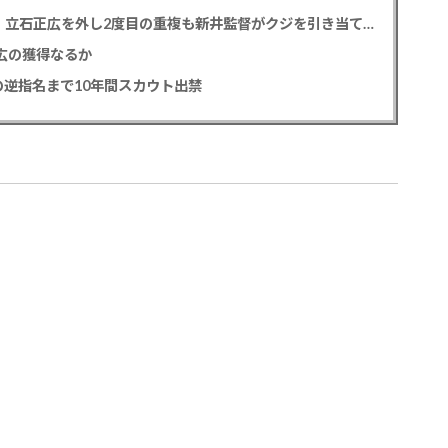
カープドラ1平川蓮！187cmのスイッチヒッター！立石正広を外し2度目の重複も新井監督がクジを引き当てる！【ドラフト会議2025】
正広の獲得なるか
逆指名まで10年間スカウト出禁