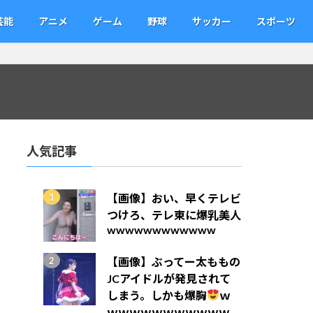
芸能
アニメ
ゲーム
野球
サッカー
スポーツ
人気記事
【画像】おい、早くテレビ
つけろ、テレ東に爆乳美人
wwwwwwwwwwww
【画像】ぶってー太ももの
JCアイドルが発見されて
しまう。しかも爆胸
ｗ
ｗｗｗｗｗｗｗｗｗｗｗ