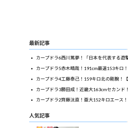
最新記事
カープドラ6西川篤夢！「日本を代表する遊撃
カープドラ5赤木晴哉！191cm最速153キ
カープドラ4工藤泰己！159キロ北の剛腕！【
カープドラ3勝田成！近畿大163cmセカンド
カープドラ2齊藤汰直！亜大152キロエース！
人気記事