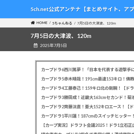
コ
ナ
5ch.net公式アンテナ【まとめサイト、
ン
ビ
テ
ゲ
HOME
5ちゃんねる
7月5日の大津波、120m
ン
ー
ツ
シ
7月5日の大津波、120m
へ
ョ
2025年7月5日
ス
ン
キ
に
ッ
移
プ
動
カープドラ6西川篤夢！「日本を代表する遊撃手に
カープドラ5赤木晴哉！191cm最速153キロ！佛
カープドラ4工藤泰己！159キロ北の剛腕！【ドラ
カープドラ3勝田成！近畿大163cmセカンド！菊
カープドラ2齊藤汰直！亜大152キロエース！【ド
【カープ実況】ドラフト会議2025！ドラ1立石