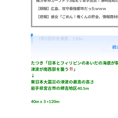
緒方孝市カープドラ3指名で青学出禁！澤﨑俊和の
【朗報】広島、攻守最強都市だったｗｗｗ
7月5日の大津波、120m
続
1:
名無しさん＠おーぷん
25/07/04(金) 21:47:03
たつき「日本とフィリピンのあいだの海底が
津波が南西部を襲う
」
↓
東日本大震災の津波の最高の高さ
岩手県宮古市の姉吉地区40.5m
40m x 3 =120m