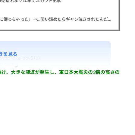
逆指名まで10年間スカウト出禁
【悲報】彼女「ごめん！俺くんの貯金、情報商材に使っちゃった」→…問い詰めたらギャン泣きされたんだが俺が悪いのか？
きを見る
 ID:6Tyj
裂け、大きな津波が発生し、東日本大震災の3倍の高さの