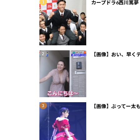
カープドラ6西川篤夢
【画像】おい、早くテ
【画像】ぶってー太も