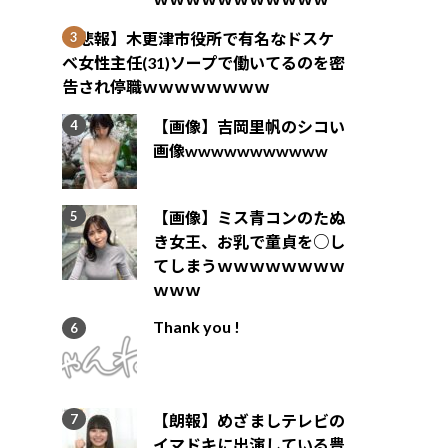
【悲報】木更津市役所で有名なドスケ
ベ女性主任(31)ソープで働いてるのを密
告され停職ｗｗｗｗｗｗｗｗ
【画像】吉岡里帆のシコい
画像wwwwwwwwwww
【画像】ミス青コンのたぬ
き女王、お乳で童貞を○し
てしまうｗｗｗｗｗｗｗｗ
ｗｗｗ
Thank you !
【朗報】めざましテレビの
イマドキに出演している豊