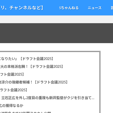
アプリ、チャンネルなど】
5ちゃんねる
ニュース
なりたい」【ドラフト会議2025】
教大の本格派右腕！【ドラフト会議2025】
フト会議2025】
池涼介の後継者候補！【ドラフト会議2025】
ラフト会議2025】
カープドラ1平川蓮！187cmのスイッチヒッター！立石正広を外し2度目の重複も新井監督がクジを引き当てる！【ドラフト会議2025】
正広の獲得なるか