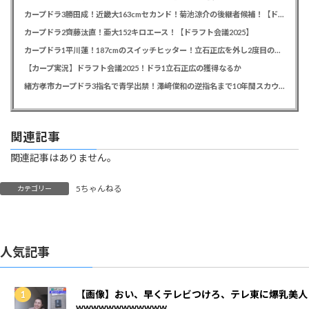
カープドラ3勝田成！近畿大163cmセカンド！菊池涼介の後継者候補！【ドラフト会議2025】
カープドラ2齊藤汰直！亜大152キロエース！【ドラフト会議2025】
カープドラ1平川蓮！187cmのスイッチヒッター！立石正広を外し2度目の重複も新井監督がクジを引き当てる！【ドラフト会議2025】
【カープ実況】ドラフト会議2025！ドラ1立石正広の獲得なるか
緒方孝市カープドラ3指名で青学出禁！澤﨑俊和の逆指名まで10年間スカウト出禁
関連記事
関連記事はありません。
5ちゃんねる
カテゴリー
人気記事
【画像】おい、早くテレビつけろ、テレ東に爆乳美人
wwwwwwwwwwww