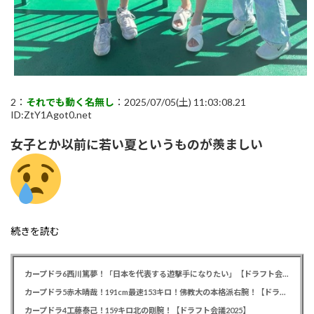
2：
それでも動く名無し
：2025/07/05(土) 11:03:08.21
ID:ZtY1Agot0.net
女子とか以前に若い夏というものが羨ましい
続きを読む
カープドラ6西川篤夢！「日本を代表する遊撃手になりたい」【ドラフト会議2025】
カープドラ5赤木晴哉！191cm最速153キロ！佛教大の本格派右腕！【ドラフト会議2025】
カープドラ4工藤泰己！159キロ北の剛腕！【ドラフト会議2025】