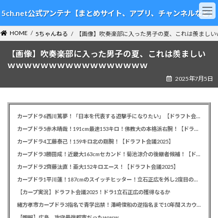
コ
ナ
5ch.net公式アンテナ【まとめサイト、アプリ、チャンネルなど】
ン
ビ
テ
ゲ
HOME
ン
ー
5ちゃんねる
【画像】吹奏楽部に入った男子の夏、これは羨ましい
ツ
シ
【画像】吹奏楽部に入った男子の夏、これは羨ましい
へ
ョ
ス
ン
ｗｗｗｗｗｗｗｗｗｗｗｗｗｗｗｗｗ
キ
に
2025年7月5日
ッ
移
プ
動
カープドラ6西川篤夢！「日本を代表する遊撃手になりたい」【ドラフト会議2025】
カープドラ5赤木晴哉！191cm最速153キロ！佛教大の本格派右腕！【ドラフト会議2025】
カープドラ4工藤泰己！159キロ北の剛腕！【ドラフト会議2025】
カープドラ3勝田成！近畿大163cmセカンド！菊池涼介の後継者候補！【ドラフト会議2025】
カープドラ2齊藤汰直！亜大152キロエース！【ドラフト会議2025】
カープドラ1平川蓮！187cmのスイッチヒッター！立石正広を外し2度目の重複も新井監督がクジを引き当てる！【ドラフト会議2025】
【カープ実況】ドラフト会議2025！ドラ1立石正広の獲得なるか
緒方孝市カープドラ3指名で青学出禁！澤﨑俊和の逆指名まで10年間スカウト出禁
【朗報】広島、攻守最強都市だったｗｗｗ