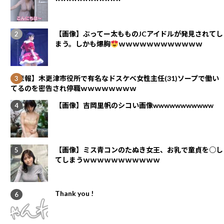
【画像】ぶってー太もものJCアイドルが発見されてし
まう。しかも爆胸
ｗｗｗｗｗｗｗｗｗｗｗｗ
【悲報】木更津市役所で有名なドスケベ女性主任(31)ソープで働い
てるのを密告され停職ｗｗｗｗｗｗｗｗ
【画像】吉岡里帆のシコい画像wwwwwwwwwww
【画像】ミス青コンのたぬき女王、お乳で童貞を○し
てしまうｗｗｗｗｗｗｗｗｗｗｗ
Thank you !