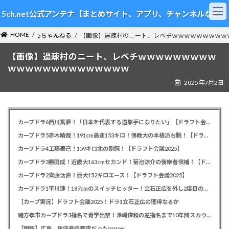
コ
ナ
5ch.net公式アンテナ【まとめサイト、アプリ、チャンネルなど】
ン
ビ
テ
ゲ
HOME
ン
ー
5ちゃんねる
【画像】過疎村のニート、レベチｗｗｗｗｗｗｗｗｗ
ツ
シ
【画像】過疎村のニート、レベチｗｗｗｗｗｗｗｗｗ
へ
ョ
ス
ン
ｗｗｗｗｗｗｗｗｗｗｗｗｗｗ
キ
に
2025年7月2日
ッ
移
プ
動
カープドラ6西川篤夢！「日本を代表する遊撃手になりたい」【ドラフト会議2025】
カープドラ5赤木晴哉！191cm最速153キロ！佛教大の本格派右腕！【ドラフト会議2025】
カープドラ4工藤泰己！159キロ北の剛腕！【ドラフト会議2025】
カープドラ3勝田成！近畿大163cmセカンド！菊池涼介の後継者候補！【ドラフト会議2025】
カープドラ2齊藤汰直！亜大152キロエース！【ドラフト会議2025】
カープドラ1平川蓮！187cmのスイッチヒッター！立石正広を外し2度目の重複も新井監督がクジを引き当てる！【ドラフト会議2025】
【カープ実況】ドラフト会議2025！ドラ1立石正広の獲得なるか
緒方孝市カープドラ3指名で青学出禁！澤﨑俊和の逆指名まで10年間スカウト出禁
【朗報】広島、攻守最強都市だったｗｗｗ