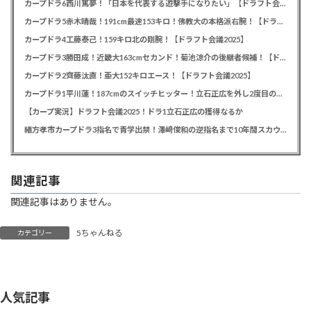
カープドラ6西川篤夢！「日本を代表する遊撃手になりたい」【ドラフト会議2025】
カープドラ5赤木晴哉！191cm最速153キロ！佛教大の本格派右腕！【ドラフト会議2025】
カープドラ4工藤泰己！159キロ北の剛腕！【ドラフト会議2025】
カープドラ3勝田成！近畿大163cmセカンド！菊池涼介の後継者候補！【ドラフト会議2025】
カープドラ2齊藤汰直！亜大152キロエース！【ドラフト会議2025】
カープドラ1平川蓮！187cmのスイッチヒッター！立石正広を外し2度目の重複も新井監督がクジを引き当てる！【ドラフト会議2025】
【カープ実況】ドラフト会議2025！ドラ1立石正広の獲得なるか
緒方孝市カープドラ3指名で青学出禁！澤﨑俊和の逆指名まで10年間スカウト出禁
関連記事
関連記事はありません。
5ちゃんねる
カテゴリー
人気記事