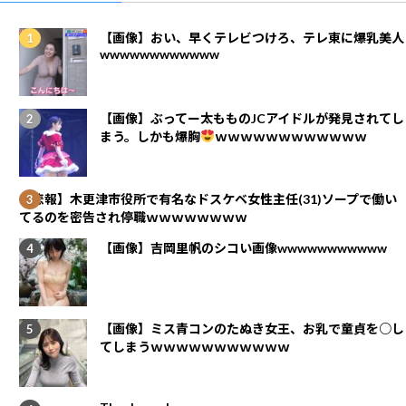
【画像】おい、早くテレビつけろ、テレ東に爆乳美人
wwwwwwwwwwww
【画像】ぶってー太もものJCアイドルが発見されてし
まう。しかも爆胸
ｗｗｗｗｗｗｗｗｗｗｗｗ
【悲報】木更津市役所で有名なドスケベ女性主任(31)ソープで働い
てるのを密告され停職ｗｗｗｗｗｗｗｗ
【画像】吉岡里帆のシコい画像wwwwwwwwwww
【画像】ミス青コンのたぬき女王、お乳で童貞を○し
てしまうｗｗｗｗｗｗｗｗｗｗｗ