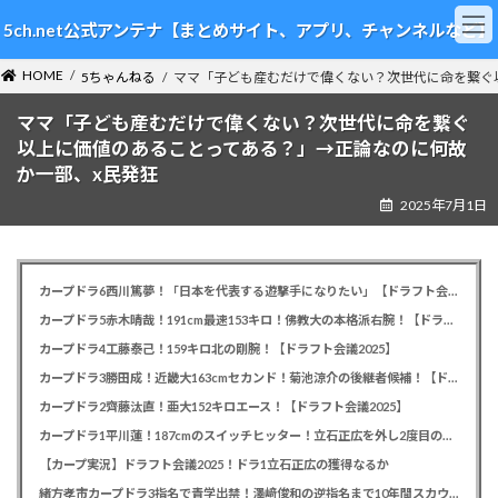
コ
ナ
5ch.net公式アンテナ【まとめサイト、アプリ、チャンネルなど】
ン
ビ
テ
ゲ
HOME
ン
ー
5ちゃんねる
ママ「子ども産むだけで偉くない？次世代に命を繋ぐ
ツ
シ
ママ「子ども産むだけで偉くない？次世代に命を繋ぐ
へ
ョ
ス
ン
以上に価値のあることってある？」→正論なのに何故
キ
に
か一部、x民発狂
ッ
移
2025年7月1日
プ
動
カープドラ6西川篤夢！「日本を代表する遊撃手になりたい」【ドラフト会議2025】
カープドラ5赤木晴哉！191cm最速153キロ！佛教大の本格派右腕！【ドラフト会議2025】
カープドラ4工藤泰己！159キロ北の剛腕！【ドラフト会議2025】
カープドラ3勝田成！近畿大163cmセカンド！菊池涼介の後継者候補！【ドラフト会議2025】
カープドラ2齊藤汰直！亜大152キロエース！【ドラフト会議2025】
カープドラ1平川蓮！187cmのスイッチヒッター！立石正広を外し2度目の重複も新井監督がクジを引き当てる！【ドラフト会議2025】
【カープ実況】ドラフト会議2025！ドラ1立石正広の獲得なるか
緒方孝市カープドラ3指名で青学出禁！澤﨑俊和の逆指名まで10年間スカウト出禁