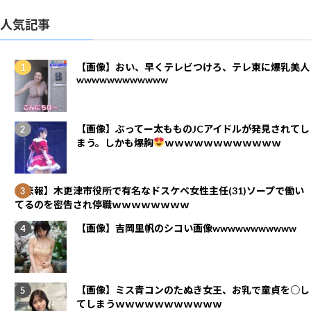
人気記事
【画像】おい、早くテレビつけろ、テレ東に爆乳美人
wwwwwwwwwwww
【画像】ぶってー太もものJCアイドルが発見されてし
まう。しかも爆胸
ｗｗｗｗｗｗｗｗｗｗｗｗ
【悲報】木更津市役所で有名なドスケベ女性主任(31)ソープで働い
てるのを密告され停職ｗｗｗｗｗｗｗｗ
【画像】吉岡里帆のシコい画像wwwwwwwwwww
【画像】ミス青コンのたぬき女王、お乳で童貞を○し
てしまうｗｗｗｗｗｗｗｗｗｗｗ