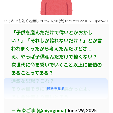
1:
それでも動く名無し
2025/07/01(火) 01:17:21.22 ID:xPHjpc6w0
「子供を産んだだけで偉いとかおかし
い！」「それしか誇れないだけ！」とか言
われまくったから考えたんだけどさ…
え、やっぱ子供産んだだけで偉くない？
次世代に命を繋いでいくこと以上に価値の
あることってある？
過激な思想？これ？
そりゃ偉そうにするのは悪かったよ。
続きを見る
でも命は何より尊いと思う
— みゆごま (@miyugoma)
June 29, 2025