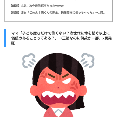
【朗報】広島、攻守最強都市だったｗｗｗ
【悲報】彼女「ごめん！俺くんの貯金、情報商材に使っちゃった」→…問い詰めたらギャン泣きされたんだが俺が悪いのか？
ママ「子ども産むだけで偉くない？次世代に命を繋ぐ以上に
価値のあることってある？」→正論なのに何故か一部、x民発
狂