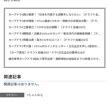
カープドラ6西川篤夢！「日本を代表する遊撃手になりたい」【ドラフト会議2025】
カープドラ5赤木晴哉！191cm最速153キロ！佛教大の本格派右腕！【ドラフト会議2025】
カープドラ4工藤泰己！159キロ北の剛腕！【ドラフト会議2025】
カープドラ3勝田成！近畿大163cmセカンド！菊池涼介の後継者候補！【ドラフト会議2025】
カープドラ2齊藤汰直！亜大152キロエース！【ドラフト会議2025】
カープドラ1平川蓮！187cmのスイッチヒッター！立石正広を外し2度目の重複も新井監督がクジを引き当てる！【ドラフト会議2025】
【カープ実況】ドラフト会議2025！ドラ1立石正広の獲得なるか
緒方孝市カープドラ3指名で青学出禁！澤﨑俊和の逆指名まで10年間スカウト出禁
関連記事
関連記事はありません。
5ちゃんねる
カテゴリー