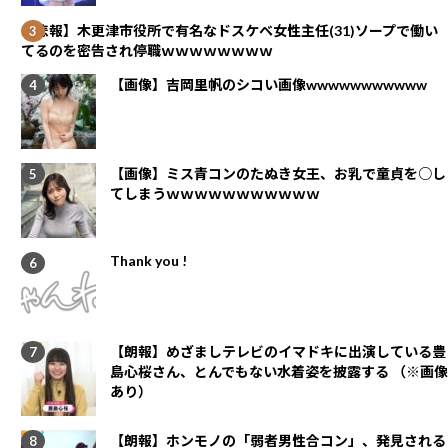
【悲報】木更津市役所で有名なドスケベ女性主任(31)ソープで働い
てるのを密告され停職ｗｗｗｗｗｗｗｗ
【画像】吉岡里帆のシコい画像wwwwwwwwwww
【画像】ミス青コンのたぬき女王、お乳で童貞を○し
てしまうｗｗｗｗｗｗｗｗｗｗｗ
Thank you !
【朗報】めざましテレビのイマドキに出演している豊
島心桜さん、とんでもない水着姿を披露する （※画像
あり）
【朗報】ホンモノの「弱者男性合コン」、発見される