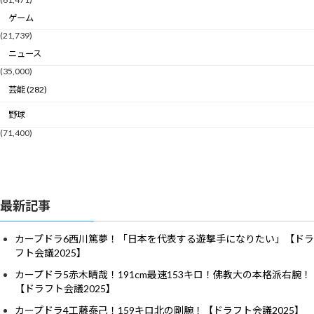
ゲーム
(21,739)
ニュース
(35,000)
芸能 (282)
野球
(71,400)
最新記事
カープドラ6西川篤夢！「日本を代表する遊撃手になりたい」【ドラ
フト会議2025】
カープドラ5赤木晴哉！191cm最速153キロ！佛教大の本格派右腕！
【ドラフト会議2025】
カープドラ4工藤泰己！159キロ北の剛腕！【ドラフト会議2025】