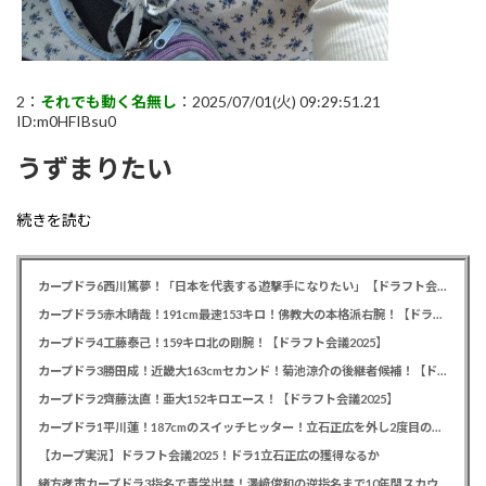
2：
それでも動く名無し
：2025/07/01(火) 09:29:51.21
ID:m0HFIBsu0
うずまりたい
続きを読む
カープドラ6西川篤夢！「日本を代表する遊撃手になりたい」【ドラフト会議2025】
カープドラ5赤木晴哉！191cm最速153キロ！佛教大の本格派右腕！【ドラフト会議2025】
カープドラ4工藤泰己！159キロ北の剛腕！【ドラフト会議2025】
カープドラ3勝田成！近畿大163cmセカンド！菊池涼介の後継者候補！【ドラフト会議2025】
カープドラ2齊藤汰直！亜大152キロエース！【ドラフト会議2025】
カープドラ1平川蓮！187cmのスイッチヒッター！立石正広を外し2度目の重複も新井監督がクジを引き当てる！【ドラフト会議2025】
【カープ実況】ドラフト会議2025！ドラ1立石正広の獲得なるか
緒方孝市カープドラ3指名で青学出禁！澤﨑俊和の逆指名まで10年間スカウト出禁