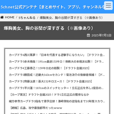
コ
ナ
5ch.net公式アンテナ【まとめサイト、アプリ、チャンネルなど】
ン
ビ
テ
ゲ
HOME
ン
ー
5ちゃんねる
爆胸美女、胸の谷間が深すぎる （※画像あり）
ツ
シ
爆胸美女、胸の谷間が深すぎる （※画像あり）
へ
ョ
ス
ン
2025年7月1日
キ
に
ッ
移
プ
動
カープドラ6西川篤夢！「日本を代表する遊撃手になりたい」【ドラフト会議2025】
カープドラ5赤木晴哉！191cm最速153キロ！佛教大の本格派右腕！【ドラフト会議2025】
カープドラ4工藤泰己！159キロ北の剛腕！【ドラフト会議2025】
カープドラ3勝田成！近畿大163cmセカンド！菊池涼介の後継者候補！【ドラフト会議2025】
カープドラ2齊藤汰直！亜大152キロエース！【ドラフト会議2025】
カープドラ1平川蓮！187cmのスイッチヒッター！立石正広を外し2度目の重複も新井監督がクジを引き当てる！【ドラフト会議2025】
【カープ実況】ドラフト会議2025！ドラ1立石正広の獲得なるか
緒方孝市カープドラ3指名で青学出禁！澤﨑俊和の逆指名まで10年間スカウト出禁
【朗報】広島、攻守最強都市だったｗｗｗ