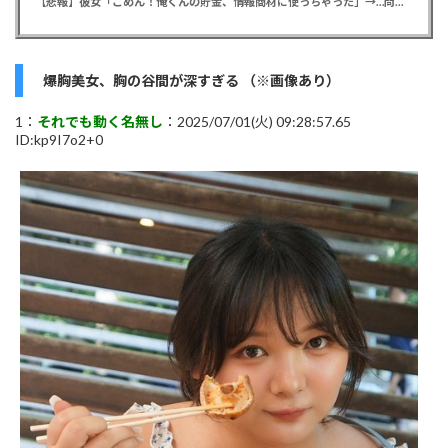
【悲報】彼女「ごめん！俺くんの貯金、情報商材に使っちゃった」→…問い詰めたらギャン泣きされたんだが俺が悪いのか？
爆胸美女、胸の谷間が深すぎる （※画像あり）
1：
それでも動く名無し
：2025/07/01(火) 09:28:57.65
ID:kp9I7o2+0